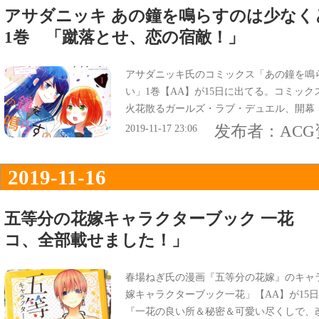
アサダニッキ あの鐘を鳴らすのは少なく
1巻 「蹴落とせ、恋の宿敵！」
アサダニッキ氏のコミックス「あの鐘を鳴
い」1巻【AA】が15日に出てる。コミッ
火花散るガールズ・ラブ・デュエル、開幕
发布者：
AC
2019-11-17 23:06
2019-11-16
五等分の花嫁キャラクターブック 一花 
コ、全部載せました！」
春場ねぎ氏の漫画『五等分の花嫁』のキャ
嫁キャラクターブック一花」【AA】が15
『一花の良い所＆秘密＆可愛い尽くしで、