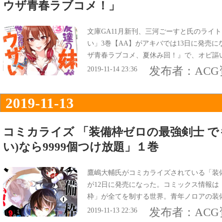
ウザ青春ラブコメ！」
文庫GA11月新刊、三河ごーすと氏のライ
い」3巻【AA】がアキバでは13日に発売
ザ青春ラブコメ、夏休み回！』で、オビ謳
ズラしちゃうぞ★ウザかわJKの夏！大興
发布者：
AC
2019-11-14 23:36
った。
2019-11-13
コミカライズ 「装備枠ゼロの最強剣士 で
い)なら9999個つけ放題」１巻
鷹嶋大輔氏がコミカライズされている「装備
が12日に発売になった。コミックス情報は
枠」が全てを制する世界。青年ノロアの装
发布者：
AC
2019-11-13 22:36