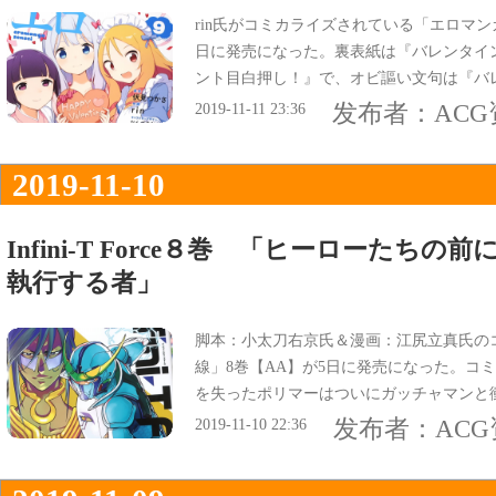
rin氏がコミカライズされている「エロマン
日に発売になった。裏表紙は『バレンタイ
ント目白押し！』で、オビ謳い文句は『バ
コをかけた高度な情報戦を制するのは！？
发布者：
AC
2019-11-11 23:36
2019-11-10
Infini-T Force８巻 「ヒーローたち
執行する者」
脚本：小太刀右京氏＆漫画：江尻立真氏のコミック
線」8巻【AA】が5日に発売になった。コ
を失ったポリマーはついにガッチャマンと
发布者：
AC
2019-11-10 22:36