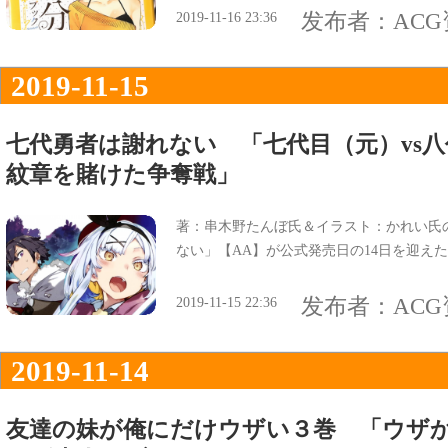
た♥』などがあり、オビ謳い文句は『一花
发布者：
AC
2019-11-16 23:36
だった。
2019-11-15
七代勇者は謝れない 「七代目（元）vs
紋章を賭けた争奪戦」
著：串木野たんぼ氏＆イラスト：かれい氏
ない」【AA】が公式発売日の14日を迎え
发布者：
AC
2019-11-15 22:36
2019-11-14
友達の妹が俺にだけウザい３巻 「ウザか