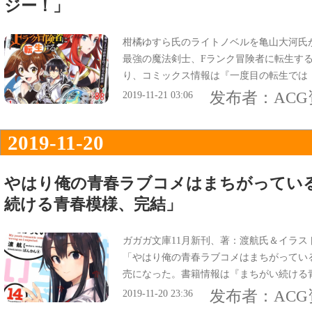
ジー！」
柑橘ゆすら氏のライトノベルを亀山大河氏
最強の魔法剣士、Fランク冒険者に転生する
り、コミックス情報は『一度目の転生では
聖〉と呼ばれた、魔術と剣術の両方を極め
发布者：
AC
2019-11-21 03:06
ー！』になってる。
2019-11-20
やはり俺の青春ラブコメはまちがっている
続ける青春模様、完結」
ガガガ文庫11月新刊、著：渡航氏＆イラス
「やはり俺の青春ラブコメはまちがっている
売になった。書籍情報は『まちがい続ける
てる。
发布者：
AC
2019-11-20 23:36