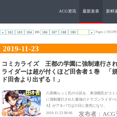
ACG资讯
最新发表
新鲜
ACG资
Pages: ( 185/299 t
«
182
183
184
186
187
188
189
»
185
2019-11-23
コミカライズ 王都の学園に強制連行さ
ライダーは超が付くほど田舎者１巻 「
讯
ド田舎より出ずる！」
八茶橋らっく氏の小説を、来須眠氏がコミ
に強制連行された最強のドラゴンライダー
A】がアキバでは21日に発売になり、
发布者：
AC
2019-11-23 00:06