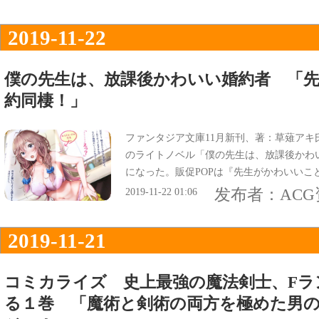
2019-11-22
僕の先生は、放課後かわいい婚約者 「先
約同棲！」
ファンタジア文庫11月新刊、著：草薙アキ
のライトノベル「僕の先生は、放課後かわい
になった。販促POPは『先生がかわいいこ
で、オビ謳い文句は『先生×生徒の秘密の
发布者：
AC
2019-11-22 01:06
2019-11-21
コミカライズ 史上最強の魔法剣士、Fラ
る１巻 「魔術と剣術の両方を極めた男