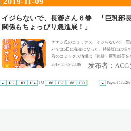
2019-11-09
イジらないで、長瀞さん６巻 「巨乳部
関係もちょっぴり急進展！」
ナナシ氏のコミックス「イジらないで、長瀞
バでは6日に発売になった。特装版には描き
巻のコミックス情報は『強敵・巨乳部長を
長瀞さんとセンパイの関係も、何だかちょ
发布者：
AC
2019-11-09 23:06
なってる。
Pages: ( 185/299 t
«
182
183
184
186
187
188
189
»
185