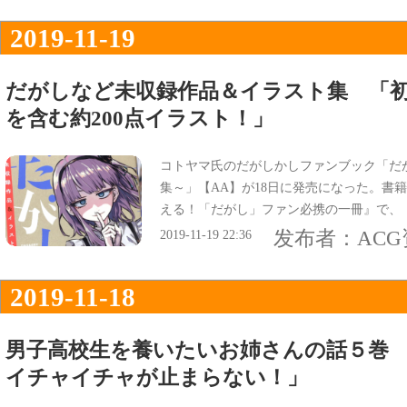
2019-11-19
だがしなど未収録作品＆イラスト集 「初
を含む約200点イラスト！」
コトヤマ氏のだがしかしファンブック「だ
集～」【AA】が18日に発売になった。書
える！「だがし」ファン必携の一冊』で、
发布者：
AC
2019-11-19 22:36
2019-11-18
男子高校生を養いたいお姉さんの話５巻
イチャイチャが止まらない！」