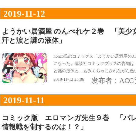
2019-11-12
ようかい居酒屋 のんべれケ２巻 「美少
汗と涙と謎の液体」
nonco氏のコミックス「ようかい居酒屋の
になった。講談社コミックプラスの告知は
と謎の液体と…もみくちゃにされながら働
发布者：
AC
2019-11-12 23:06
2019-11-11
コミック版 エロマンガ先生９巻 「バ
情報戦を制するのは！？」