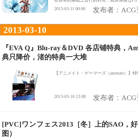
在原有的基础上进行的补完，就算体验过PS
游戏采用的是电子小说式的进行模式，游戏
发布者：
AC
2013-03-11 00:00
经意间获得了叫做“毙娇”的药，之后他们神
女主人公为了逃脱诅咒，前往一切的发源地
2013-03-10
做“忌火起草”的神秘花卉…… 【来源】[url=http://
808/20080808174220.shtml]电玩巴士[/url
s.sumisora.org/index.php?skinco=simple]澄空
『EVA Q』Blu-ray＆DVD 各店铺特典，
典只降价，渚的特典一大堆
【アニメイト・ゲーマーズ（animate）】特制
发布者：
AC
2013-03-10 23:08
[PVC]ワンフェス2013［冬］上的SAO
图）