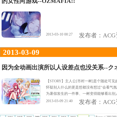
的女性向游戏--OZMAFIA!!
发布者：
AC
2013-03-10 00:27
2013-03-09
因为全动画出演所以人设差点也没关系--
【STORY】主人公[市村一树]是个随处可
怀疑别人什么的更是想都没有想过“会看气氛
为暑假发生的一件事、一树变得能够看出别人
警告着、不能看在各种局面中产生的交织复
发布者：
AC
2013-03-09 21:40
始、爱恋的深度也更深一层然后不断收束着
会如何跨越【CHARA】