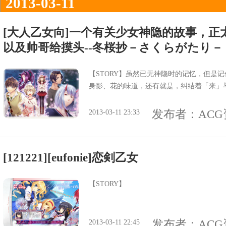
2013-03-11
[大人乙女向]一个有关少女神隐的故事，正
以及帅哥给摸头--冬桜抄－さくらがたり－（
【STORY】虽然已无神隐时的记忆，但是
身影、花的味道，还有就是，纠结着「来」与「
发布者：
AC
2013-03-11 23:33
[121221][eufonie]恋剣乙女
【STORY】
发布者：
AC
2013-03-11 22:45