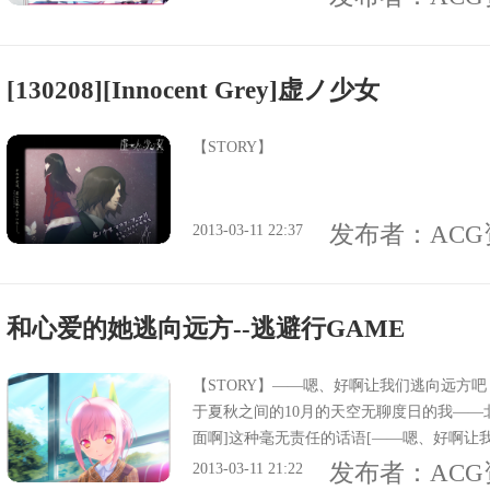
[130208][Innocent Grey]虚ノ少女
【STORY】
发布者：
AC
2013-03-11 22:37
和心爱的她逃向远方--逃避行GAME
【STORY】——嗯、好啊让我们逃向远方
于夏秋之间的10月的天空无聊度日的我——
面啊]这种毫无责任的话语[——嗯、好啊让
我意料地传到了耳边转头一看、邻座的同学
发布者：
AC
2013-03-11 21:22