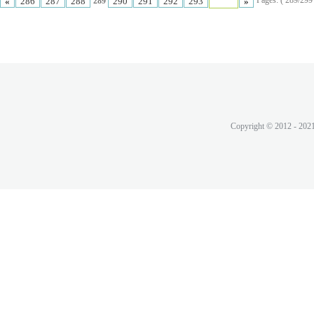
Pages: ( 289/299 t
«
286
287
288
290
291
292
293
»
289
Copyright © 2012 - 202