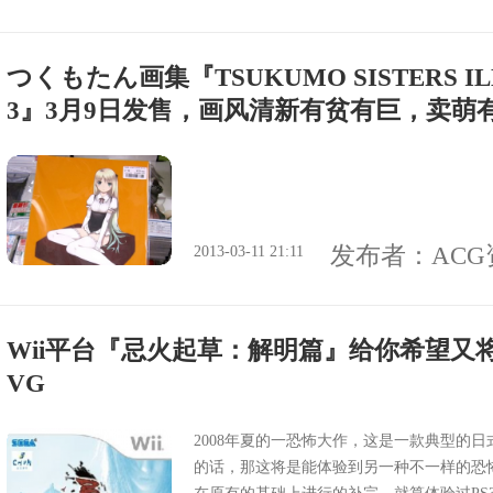
都没有的她的一句话悄悄寄宿在我胸中的愿
就是契机但事实上、从那天起我的生活有了
着的不可思议的女孩在街上、萍水相逢的外
つくもたん画集『TSUKUMO SISTERS ILL
途中的大小姐顺势成为了朋友对于变得有些
3』3月9日发售，画风清新有贫有巨，卖萌
的警戒还有向我搭话坐在旁边的同学其实在用
戏打发无聊的时间但是、沉眠在我心中的愿
舍去这无聊的日常牵着重要之人的手一起逃向
发布者：
AC
2013-03-11 21:11
Wii平台『忌火起草：解明篇』给你希望又
VG
2008年夏的一恐怖大作，这是一款典型的
的话，那这将是能体验到另一种不一样的恐怖