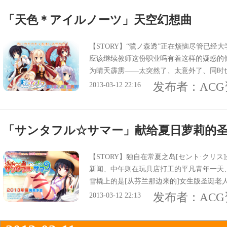
「天色＊アイルノーツ」天空幻想曲
【STORY】“鷺ノ森透”正在烦恼尽管已经
应该继续教师这份职业吗有着这样的疑惑的
为晴天霹雳——太突然了、太意外了、同时
试在全新的地方担任女学院的教师吗这个邀
发布者：
AC
2013-03-12 22:16
求前往的学院居然建造在——天空之上！“漂
里有着让人联想到中世纪的欧洲的街道运用
人类和只存在于幻想中的人种伫立在广阔蓝
「サンタフル☆サマー」献给夏日萝莉的
若童话的土地上、透的新的物语将交织开来
们为对象的教师生活到底如何？至今未曾体验
A】
【STORY】独自在常夏之岛[セント·クリス
新闻、中午则在玩具店打工的平凡青年一天
雪橇上的是[从芬兰那边来的]女生版圣诞老
求熟悉本地的亮帮忙派发礼物就这样、亮和
发布者：
AC
2013-03-12 22:13
ARA】