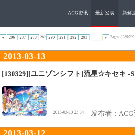
ACG资讯
最新发表
新鲜
ACG资
Pages: ( 289/299 t
«
286
287
288
290
291
292
293
»
289
2013-03-13
[130329][ユニゾンシフト]流星☆キセキ ‐Shoot
讯
发布者：
AC
2013-03-13 23:34
2013-03-12