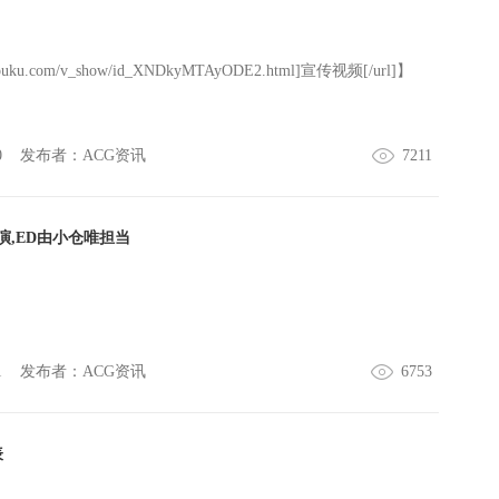
研修试用、又有一个新人被介绍而来而闷闷不乐走进工作人员
生想着再也无法相见的那个暴食少女少女名叫森久保由那、和
人开始研修试用另外还有个性十足的前辈们来欢迎她们俩身材
v.youku.com/v_show/id_XNDkyMTAyODE2.html]宣传视频[/url]】
和夏姫明明年纪较小却大人味十足、善于捉弄人的牧野沢恵那
都很有精神的伊豆野踊子在她们的围绕下、早生开始了忙碌而
暑假就在眼前了和穿着可爱制服的如夏花般的少女们一同、早
0
发布者：
ACG资讯
7211
了【CHARA】
,ED由小仓唯担当
1
发布者：
ACG资讯
6753
表