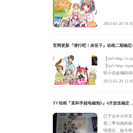
2013-02-20 14:4
官网更新『潜行吧！奈亚子』动画二期确定
【[url=http://
【[url=http
轻小说改编的动
降，自称外星人
2013-02-20 12:4
苏鲁神话中的邪神
喜剧，目前原作
也》将继续由剧
TV动画『某科学超电磁炮S』4月放送确定，OP
祐、大坪由佳三
NACA）作曲
已于去年10月
中又会带来一首
第二季动画的标
时还将收录后方
情报后，如今终