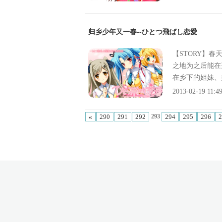
- Lillian1
就出现了[发育
TS11 1022 1
未闻的[セミリ
umpofSugar
对妹妹们出手的
归乡少年又一春--ひとつ飛ばし恋愛
ぇど13 0899 
A】
2012年10月
【STORY】
2 12,848 2
之地为之后能在
24 2012年04
在乡下的姐妹、
2012年03月23
次生活重新开始
2013-02-19 11:4
日 星空へ架かる橋A
挺有男子气概的
ガーデン ういんど
运般地相遇了这
«
290
291
292
294
295
296
2
293
カタチ Sphere
么想的之后他发
ちぶんのいち） to
爱的对手都是熟
に、翼をひろげて 
爱剧、在此开幕
クエストマグナム A
りどりのヒカリ F
～魔王の地下要塞～ 
女のウラオモテ A
フロントウイング2
- Lose29 062