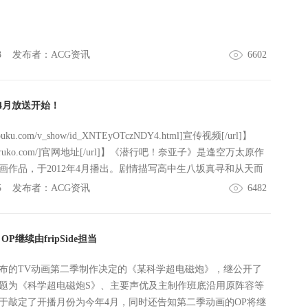
3
发布者：
ACG资讯
6602
4月放送开始！
v.youku.com/v_show/id_XNTEyOTczNDY4.html]宣传视频[/url]】
://nyaruko.com/]官网地址[/url]】《潜行吧！奈亚子》是逢空万太原作
画作品，于2012年4月播出。剧情描写高中生八坂真寻和从天而
的奈亚子同居的恋爱喜剧故事，女主角奈亚子的角色原型是克
5
发布者：
ACG资讯
6482
Nyarlathotep，不过动画整体上仍是一部SF风格的日常擦边球
小说已经发行超过100万部。"第2季的片头曲《恋は混沌の隷
中角色奈亚子、克子、暮井珠绪的担当声优阿澄佳奈、松来未
继续由fripSide担当
人组成的后方潜行队G演唱，并由畑亚贵作词、田中秀和（MO
。与第1季片头曲《太陽曰く燃えよカオス》同样的阵容，在第2季
宣布的TV动画第二季制作决定的《某科学超电磁炮》，继公开了
怎样的神曲呢，值得期待了，单曲CD则预定于4月24日发售，同
题为《科学超电磁炮S》、主要声优及主制作班底沿用原阵容等
潜行队B演唱的剧中插曲。而片尾曲的CD将会推出三张，第一
于敲定了开播月份为今年4月，同时还告知第二季动画的OP将继