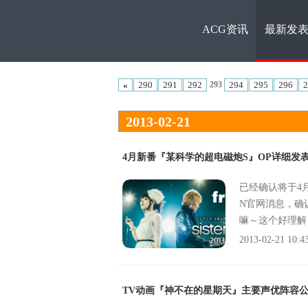
ACG资讯
最新发
ACG资
«
290
291
292
294
295
296
2
293
2013-02-21
4月新番『某科学的超电磁炮S』OP详细发
已经确认将于4
讯
N官网消息，确认OP
嘛～这个好理解
为主线的剧情十
2013-02-21 10:4
TV动画『神不在的星期天』主要声优阵容