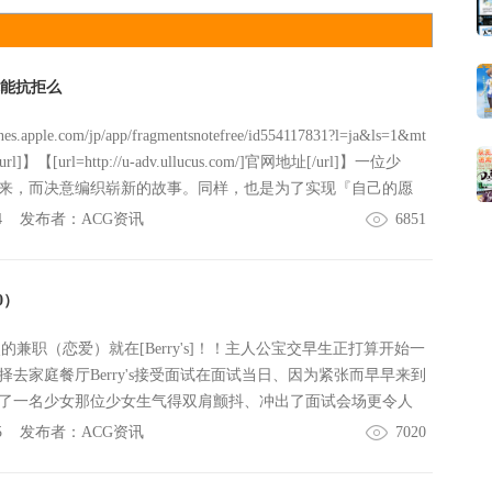
儿，你能抗拒么
unes.apple.com/jp/app/fragmentsnotefree/id554117831?l=ja&ls=1&mt
]】【[url=http://u-adv.ullucus.com/]官网地址[/url]】一位少
来，而决意编织崭新的故事。同样，也是为了实现『自己的愿
。【STORY】「那个，我一直把你当成自己的弟弟……」「所
4
发布者：
ACG资讯
6851
」某一日的放学后——我，天条悠輝葉（てんじょうゆき
欢的青梅竹马告白，然后被甩了。「你好，初次见面！！」
的你的女儿，为了你的幸福而来！！」这就是，我和那个孩子
0）
我的崭新日常开始了。一切都是从这个时刻、这个地点开始改
未来。【CHARA】
次的兼职（恋爱）就在[Berry's]！！主人公宝交早生正打算开始一
择去家庭餐厅Berry's接受面试在面试当日、因为紧张而早早来到
了一名少女那位少女生气得双肩颤抖、冲出了面试会场更令人
berry's里开始暴饮暴食早生被那少女缠上、不得不与陪了她一
5
发布者：
ACG资讯
7020
为何而生气、最终还是不得而知早生只是白白受累而已……加
自决定兼职一事暴露了这让妹妹佑佳十分生气——兼职第一天