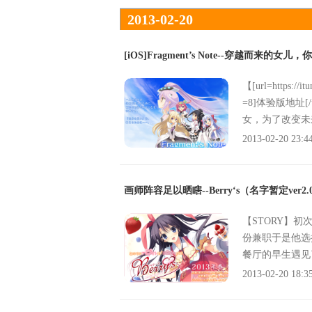
2013-02-20
[iOS]Fragment’s Note--穿越而来的女
【[url=https://it
=8]体验版地址[/url
女，为了改变未
望』。。。。。
2013-02-20 23:4
以，对不起……
は），向一直喜
「我是来自未来
画师阵容足以晒瞎--Berry‘s（名字暂定ver2.
的相遇。然后，
变。迈向全新的
【STORY】初
份兼职于是他选
餐厅的早生遇见
惊奇的是、她还在
2013-02-20 18:3
段时间但她到底
上回到家后、私