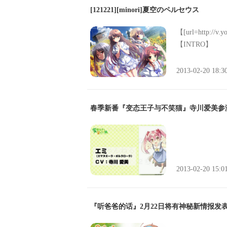
正当早生要开始
[121221][minori]夏空のペルセウス
用间的新人是早
早生一起作为新
【[url=http://
娇小的佐藤春姫
【INTRO】
体育系型的一直
快乐的兼职生活
2013-02-20 18:3
生的夏物语开始
春季新番『变态王子与不笑猫』寺川爱美参演
2013-02-20 15:0
『听爸爸的话』2月22日将有神秘新情报发