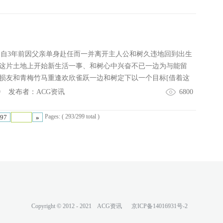
0 1090 15,004 2012年02月24日 はつゆきさくら SAGAPLANE
中的少女无意识的挑逗]此等场景满载的情形……到底、在这前所
1,728 2012年01月27日 学☆王-THEROYALSEVENSTARS- L
トルガール·ヘブン（第二次性征少女天国）]中、主人公能在不
12 0974 13,152 2012年10月26日 恋色マリアージュ ま～まれ
条件下生存下去吗……！？[我有绝对忍不住的自信！]【CHAR
16,024 2012年03月30日 英雄*戦姫 天狐14 0897 12,760
26日 祝福の鐘の音は、桜色の風と共に すたじお緑茶15 085
春天自3年前因父亲单身赴任而一并离开主人公和树久违地回到出生
012年10月26日 月に寄りそう乙女の作法 Navel16 0846 05,2
这片土地上开始新生活一事、和树心中兴奋不已一边为与能留
月27日 D.C.III～ダ・カーポIII～ CIRCUS17 0794 12,184
损友和青梅竹马重逢欢欣雀跃一边和树定下以一个目标[借着这
日 マテリアルブレイブ 戯画18 0788 07,916 2012年04月27
的机会、我一定要把到一个妹子！]这正是个学生会期待的、也
9
发布者：
ACG资讯
6800
A feng19 0785 --,--- 2012年11月30日 ウィッチズ
目标然后、莫不是上苍听到了和树的心意他成功与4名美少女命
みるOasis20 0747 11,596 2012年08月31日 イモウトノ
难道是我春天来临的前兆吗……？只有那么一瞬间、和树是这
Pages: ( 293/299 total )
97
»
（スフィア）21 0729 11,408 2012年06月29日 初恋1/1（い
现了冲击性的事实那些美少女居然——都是我相熟的人——恋
nework's22 0728 10,944 2012年05月25日 この大空
人？！由命运般的相遇、以及与旧识们编织而成的慌乱间接恋
PULLTOP23 0710 07,052 2012年02月24日 ランス・
！！！
LICESOFT24 0707 09,384 2012年08月31日 いろと
AVORITE25 0677 09,900 2012年04月27日 デモニオン
Astronauts26 0671 07,772 2012年04月27日 俺の彼
ries27 0660 10,300 2012年09月28日 ピュアガール
Copyright © 2012 - 2021
ACG资讯
京ICP备14016931号-2
8 0650 09,516 2012年04月27日 ものべの-MONOBENO
6 08,304 2012年06月29日 DolphinDivers AXL30 0618 0