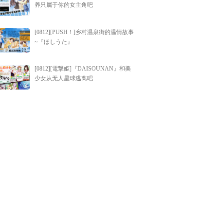
养只属于你的女主角吧
[0812][PUSH！]乡村温泉街的温情故事
~『ほしうた』
[0812][電撃姫]『DAISOUNAN』和美
少女从无人星球逃离吧