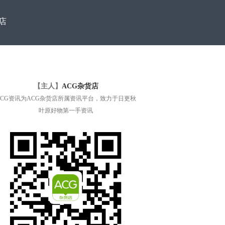
店
【主人】
ACG杂货店
ACG资讯为ACG杂货店所属资讯平台，致力于日更秋
叶原好物第一手资讯