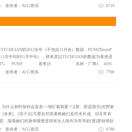
和ED2，将于4月24日发售，而第二张收录了ED3和ED4、将于5
de担当。《科学超电磁炮（とある科学の超电磁炮）》是以镰池和马
5
发布者：
ACG资讯
6719
三张则会收录ED5和剧中插曲、将于6月26日发售。"【STAFF】
《魔法禁书目录》的人气角色御坂美琴为主角所作的外传漫
（あいそらまんた）（GA文库／ソフトバンククリエイティブ
，连载于月刊Comic电击大王，截止到2011年12月，累计的销
狐印（こいん）监督：长泽刚系列构成：木村畅角色设计·总作
。2009年10月改编为电视动画，共25集（24集+番外篇1集），由
楽：MONACA音楽制作：DIVEⅡentertainment动画制作：X
F制作。【STAFF】监督：长井龙雪系列构成：水上清资角色设计：田
ST】奈亚子：阿澄佳奈八坂真寻：喜多村英梨克子：松来未祐哈斯
J.C.STAFF【CAST】御坂美琴：佐藤利奈白井黑子：新井里
塔君：新井里美露西.Gstone：国府田麻理子八坂頼子：久川綾
爱生佐天泪子：伊藤加奈惠【主题曲】OP：fripSide【发布】
ECHGIAN的2012全年（不包括12月份）数据，PUSH为totoP
野渉暮井珠绪：大坪由佳【主题曲】OP：「恋は混沌の隷也」/
讯请访问】[url=http://bbs.sumisora.org/index.php?skinco=si
据（1月中旬到11月中旬），榜单是以TECHGIAN的数据为基准进
G（2013/4/24发售）ED1：「よってS.O.S」/RAMMに这い
rl]
TG PUSH 发售日 名称・厂商1. 4191
2013/4/24发售）ED2：「Wonderナンダ?片思い」/RAMMに
12年01月27日 真剣で私に恋しなさい！S みなとそふと2. 269
1
发布者：
ACG资讯
7700
クー子とハス太（2013/4/24发售）ED3、4：未定（2013/5/
2012年03月30日 DRACU-RIOT！（ドラクリオット） ゆずソフ
定（2013/6/26发售）OP：fripSide【发布】gm96698【更多相
9,120 2012年04月12日 魔法使いの夜 TYPE-MOON4. 1828
ttp://bbs.sumisora.org/index.php?skinco=simple]澄空学园[/ur
12年04月27日 創刻のアテリアル エウシュリー5. 1620 27,69
月24日 グリザイアの迷宮-LELABYRINTHEDEGRISAIA- フロ
1403 18,412 2012年09月28日 辻堂さんの純愛ロード み
哥、为什么有时候你会直直~~地盯着我看？][那、那是因为]光野家
323 15,740 2012年07月27日 RewriteHarvestfesta！ Ke
]、[未来]、[弥子]以可爱在邻里著称她们是尚未长成、但非常有
,216 2012年10月26日 花色ヘプタグラム LumpofSugar9. 116
是、随着她们的身体慢慢变得有女人味作为哥哥的[透]那份情欲
012年02月10日 ティンクル☆くるせいだーす-PassionStarStream
断刺激！！而且她们还有年纪相若的表姐妹[桃華]、[真琴]于是
0
发布者：
ACG资讯
6788