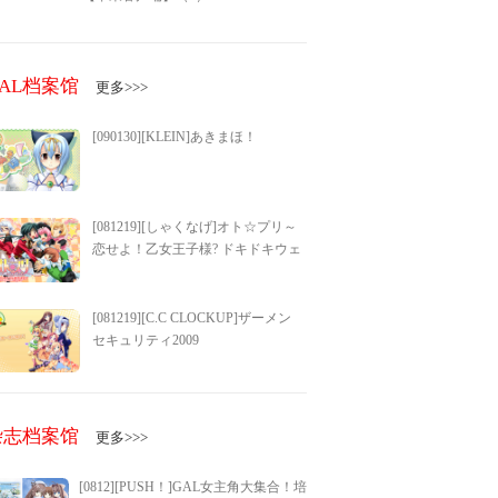
GAL档案馆
更多>>>
[090130][KLEIN]あきまほ！
[081219][しゃくなげ]オト☆プリ～
恋せよ！乙女王子様? ドキドキウェ
ディングベル～
[081219][C.C CLOCKUP]ザーメン
セキュリティ2009
杂志档案馆
更多>>>
[0812][PUSH！]GAL女主角大集合！培