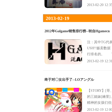
张收录的是ED1
续由fripSi
2013-02-20 12:3
月22日发售，第
所著作的轻小说
原作：逢空万太
画，由冬川基作画
2013-02-19
刊）角色原案：
量突破420万本
画监督：滝山真哲音
J.C.STAF
2012年Galgame销售排行榜--转自Hgamecn
EBEC【CA
中雄一动画制作：
塔：钉宫理恵夏
美初春饰利：丰崎
注：其中TG代表T
余市健彦：羽多
gm96698【更多相关资
USH!!贩卖数
后ろから这いより队
mple]澄空学园[/u
行排名的。 
よるニャル子さん（
59,272 20
2013-02-19 12:3
这いよるニャル子と
3 33,780 
22发售）ED5：未
ト3. 1967 7
关资讯请访问】[url=h
24,336 20
终于对〇女出手了--LOアングル
l]
6 2012年02
ントウイング6. 
【STORY】[
なとカーニバル7. 1
的三姐妹[繪里
y8. 1173 16
精神的女孩们但
1 18,236 2
被毫无遮拦地不
2013-02-19 12:0