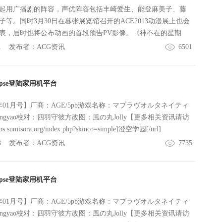
起用广播剧的阵容，声优阵容包括丰崎爱生、能登麻美子、藤
等。同时3月30日在暮张展览馆召开的ACE2013动漫展上也会
表，届时也将公布动画的首段预告PV影像。《神不在的星期
いない日曜日）是由入江君人老师著作，茨乃负责插画，富士
1
发布者：
ACG资讯
6501
文库发行的轻小说作品。作品曾荣获第二十一回“Fantasia大赏”的大
2010年12月29日发行。故事讲了十五年前神明大人在星期一创
数天整理了世界的林林总总，然后在星期天……自此以后，人
lipse登陆家用机平台
者不再死去。身为“守墓人”的艾是世界最后的奇迹，唯一能够给
。一天，艾遇上了一名有着红宝石般的眼睛的银发少年“食人玩
013年01月号】厂商：AGE/5pb游戏名称：マブラヴオルタネイティ
的少女与猎杀死者的少年，在末日世界寻求奇迹。 【CAST】
tangyao校对：四羽守彼方改图：風の丸Jolly【更多相关资讯请访
崎爱生食人玩具：浪川大辅疤面：能登麻美子尤力：藤原启治
bs.sumisora.org/index.php?skinco=simple]澄空学园[/url]
3
发布者：
ACG资讯
7735
lipse登陆家用机平台
013年01月号】厂商：AGE/5pb游戏名称：マブラヴオルタネイティ
tangyao校对：四羽守彼方改图：風の丸Jolly【更多相关资讯请访