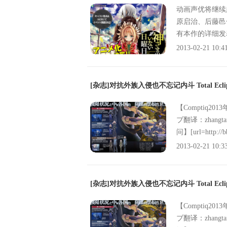
动画声优将继续
原启治、后藤邑子
有本作的详细发
天》（神さまの
2013-02-21 10:4
见Fantasia
奖。广播剧CD于
造了世界，接着
[杂志]对抗外族入侵也不忘记内斗 Total Ec
类不再出生，死
予死者安宁的人
【Comptiq2
具”。守护世界
ブ翻译：zhang
艾・亚斯汀：丰
问】[url=http://b
哈娜：后藤邑子
2013-02-21 10:3
[杂志]对抗外族入侵也不忘记内斗 Total Ec
【Comptiq2
ブ翻译：zhang