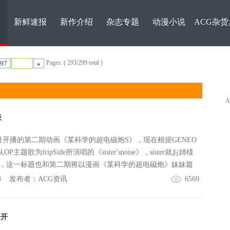
表
新鲜速报
新作介绍
杂志专题
动漫小说
ACG杂货
Pages: ( 293/299 total )
97
»
表
月开播的第二期动画《某科学的超电磁炮S》，现在根据GENEO
主题歌为fripSide所演唱的《sister'snoise》，sister就お姉様
，这一标题也和第二期将以漫画《某科学的超电磁炮》妹妹篇
分符合。
3
发布者：
ACG资讯
6569
公开