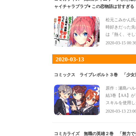
ャイチャラブラブ♥ この恋物語は甘すぎる
松元こみかん氏
時好きだった先
は『熱く、そし
2020-03-15 00:3
2020-03-13
コミックス ライブレボルト３巻 「少女
原作：瀬島ハル
結3巻【AA】
スキルを使用し
を見せ始める』
2020-03-13 23:0
コミカライズ 無職の英雄２巻 「努力で