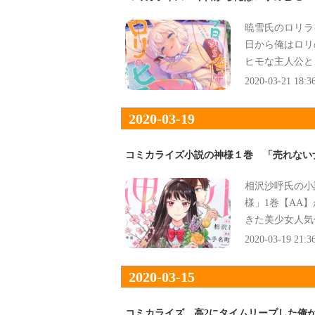
暁雪氏のロリラ
日から俺はロリ
ヒモな主人公と
で、コミックス
2020-03-21 18:3
2020-03-19
コミカライズ小説の神様１巻 「売れない
相沢沙呼氏の小
様」1巻【AA
きた美少女人気
2020-03-19 21:3
2020-03-15
コミカライズ 高2にタイムリープした俺