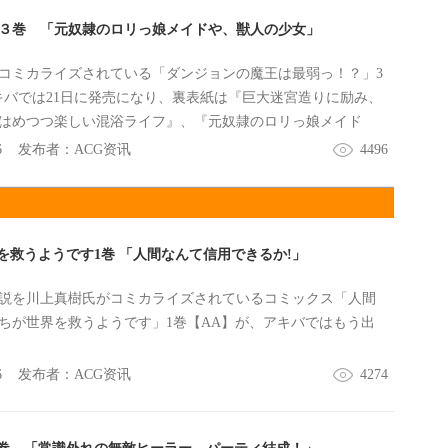
?３巻 「元奴隷のロリっ娘メイドや、獣人の少女」
コミカライズされている「ダンジョンの魔王は最弱っ！？」3
キバでは21日に発売になり、裏表紙は『巨大迷宮造りに励み、
はめつつ楽しい混浴ライフ』、『元奴隷のロリっ娘メイド
が加わり、お風呂はおっぱいでいっぱい！』などだった。
6
发布者：
ACG资讯
4496
救うようです1巻 「人間なんて信用できるか!」
説を川上真樹氏がコミカライズされているコミックス「人間
ちが世界を救うようです」1巻【AA】が、アキバではもう出
6
发布者：
ACG资讯
4274