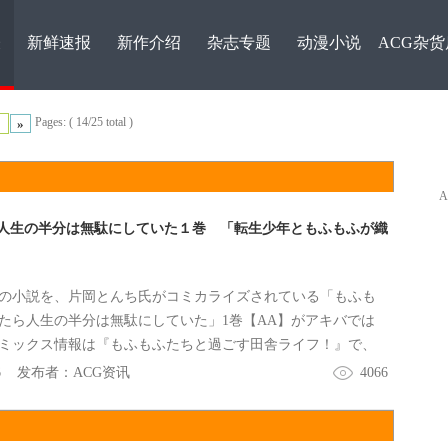
表
新鲜速报
新作介绍
杂志专题
动漫小说
ACG杂货
Pages: ( 14/25 total )
»
人生の半分は無駄にしていた１巻 「転生少年ともふもふが織
の小説を、片岡とんち氏がコミカライズされている「もふも
たら人生の半分は無駄にしていた」1巻【AA】がアキバでは
ミックス情報は『もふもふたちと過ごす田舎ライフ！』で、
6
发布者：
ACG资讯
4066