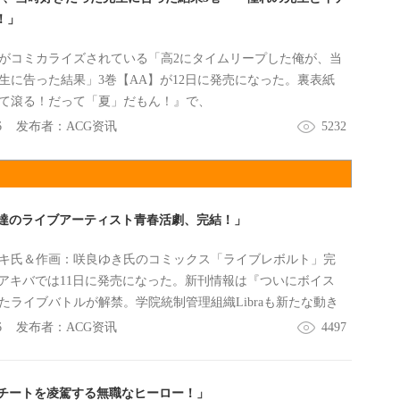
！」
がコミカライズされている「高2にタイムリープした俺が、当
生に告った結果」3巻【AA】が12日に発売になった。裏表紙
て滾る！だって「夏」だもん！』で、
6
发布者：
ACG资讯
5232
達のライブアーティスト青春活劇、完結！」
キ氏＆作画：咲良ゆき氏のコミックス「ライブレボルト」完
がアキバでは11日に発売になった。新刊情報は『ついにボイス
たライブバトルが解禁。学院統制管理組織Libraも新たな動き
などで、
6
发布者：
ACG资讯
4497
チートを凌駕する無職なヒーロー！」