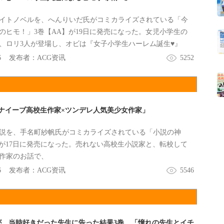
イトノベルを、へんりいだ氏がコミカライズされている「今
のヒモ！」3巻【AA】が19日に発売になった。女児小学生の
、ロリ3人が登場し、オビは『女子小学生ハーレム誕生♥』
情報は『ロリ三人組によるヒモ争奪戦が勃発！』などなど。
6
发布者：
ACG资讯
5252
ナイーブ高校生作家×ツンデレ人気美少女作家」
説を、手名町紗帆氏がコミカライズされている「小説の神
】が17日に発売になった。売れない高校生小説家と、転校して
作家のお話で、
6
发布者：
ACG资讯
5546
が、当時好きだった先生に告った結果3巻 「憧れの先生とイチ