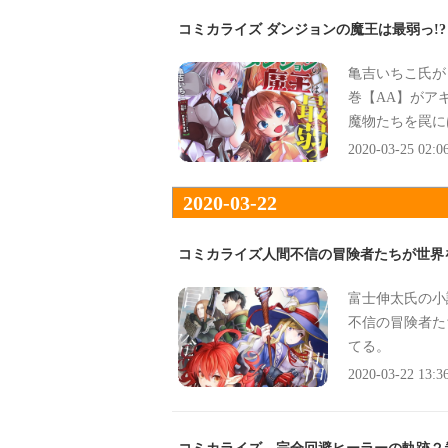
コミカライズ ダンジョンの魔王は最弱っ!
亀吉いちこ氏が
巻【AA】がア
魔物たちを罠に
や、獣人の少女
2020-03-25 02:0
2020-03-22
コミカライズ人間不信の冒険者たちが世界を
富士伸太氏の小
不信の冒険者た
てる。
2020-03-22 13:3