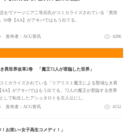
説をヴァージニア二等兵氏がコミカライズされている「異世
”」10巻【AA】がアキバではもう出てる。
6
发布者：
ACG资讯
4286
き異世界改革2巻 「魔王72人が君臨した世界」
コミカライズされている「リアリスト魔王による聖域なき異
【AA】がアキバではもう出てる。72人の魔王が君臨する世界
王として転生したアシュタロトを主人公にし、
6
发布者：
ACG资讯
4152
新作！お笑い×女子高生コメディ！」