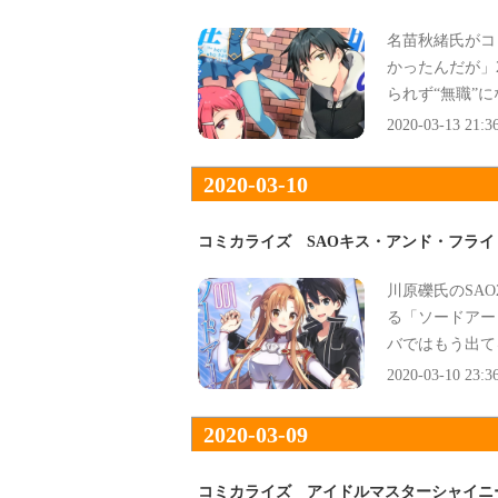
名苗秋緒氏がコ
かったんだが」
られず“無職”
努力でチートを
2020-03-13 21:3
2020-03-10
コミカライズ SAOキス・アンド・フラ
川原礫氏のSA
る「ソードアー
バではもう出て
ざる物語集』で
2020-03-10 23:3
2020-03-09
コミカライズ アイドルマスターシャイニ