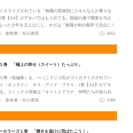
ミカライズされている「無職の英雄別にスキルなんか要らな
2巻【AA】がアキバではもう出てる。祝福の儀で職業を与え
になった少年を主人公にし、オビは『無職が剣の都市で頂点に！
凌駕する無職なヒーロー！』だった。
6
发布者：
ACG资讯
4412
イ１巻 「極上の幸せ（スイート）たっぷり」
O22巻（短編集）を、べっこうリコ氏がコミカライズされてい
ト・オンライン キス・アンド・フライ」1巻【AA】がアキ
る。コミックス情報は『キリトとアスナ、仲間たちの知られ
、
6
发布者：
ACG资讯
5309
ーカラーズ１巻 「輝きを届けに羽ばたこう！」