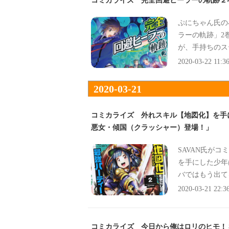
コミカライズ 完全回避ヒーラーの軌跡２
ぷにちゃん氏の
ラーの軌跡」2
が、手持ちのス
お話で、
2020-03-22 11:3
2020-03-21
コミカライズ 外れスキル【地図化】を手
悪女・傾国（クラッシャー）登場！」
SAVAN氏が
を手にした少年
バではもう出て
2020-03-21 22:3
コミカライズ 今日から俺はロリのヒモ！