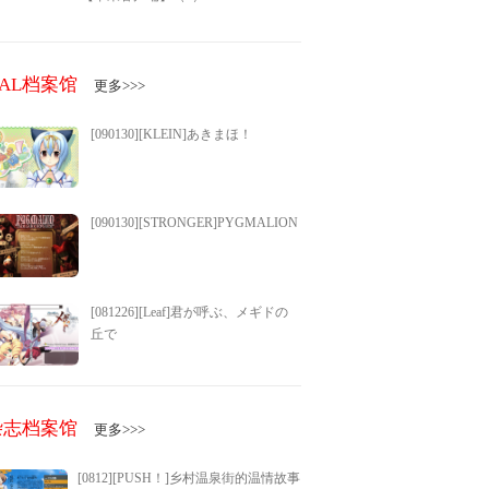
GAL档案馆
更多>>>
[090130][KLEIN]あきまほ！
[090130][STRONGER]PYGMALION
[081226][Leaf]君が呼ぶ、メギドの
丘で
杂志档案馆
更多>>>
[0812][PUSH！]乡村温泉街的温情故事