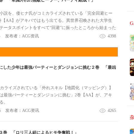
巻 「常識外れの無敵ヒーラー、パーティ結成！」
小説を、倭ヒナ氏がコミカライズされている「完全回避ヒー
巻【AA】がアキバではもう出てる。異世界召喚された大学生
テータスポイントをすべて“回避”に振ったところから始まった
6
发布者：
ACG资讯
4398
にした少年は最強パーティーとダンジョンに挑む２巻 「最凶
コミカライズされている「外れスキル【地図化（マッピング）】
は最強パーティーとダンジョンに挑む」2巻【AA】が、アキ
る。
6
发布者：
ACG资讯
4265
３巻 「ロリ三人組によるヒモ争奪戦！」