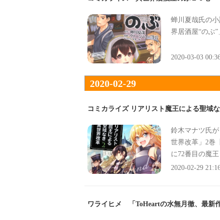
蝉川夏哉氏の小
界居酒屋“のぶ
2020-03-03 00:3
2020-02-29
コミカライズ リアリスト魔王による聖域な
鈴木マナツ氏が
世界改革」2巻
に72番目の魔
2020-02-29 21:1
ワライヒメ 「ToHeartの水無月徹、最