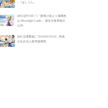
~『ほしうた』
[0812][PUSH！]「夜明け前より瑠璃色
な-Moonlight Cradle-」新女主角草稿大
公开~
[0812][電撃姫]『DAISOUNAN』和美
少女从无人星球逃离吧