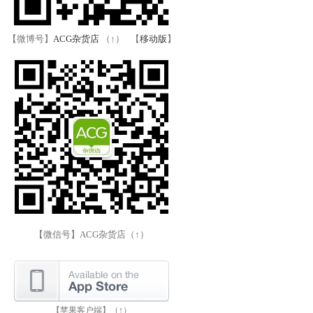
【微博号】
ACG杂货店
（↑） 【
移动版
】
【微信号】ACG杂货店（↑）
【苹果客户端】（↑）