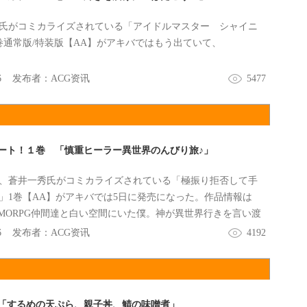
氏がコミカライズされている「アイドルマスター シャイニ
巻通常版/特装版【AA】がアキバではもう出ていて、
6
发布者：
ACG资讯
5477
ート！１巻 「慎重ヒーラー異世界のんびり旅♪」
、蒼井一秀氏がコミカライズされている「極振り拒否して手
」1巻【AA】がアキバでは5日に発売になった。作品情報は
MORPG仲間達と白い空間にいた僕。神が異世界行きを言い渡
6
发布者：
ACG资讯
4192
「するめの天ぷら、親子丼、鯖の味噌煮」