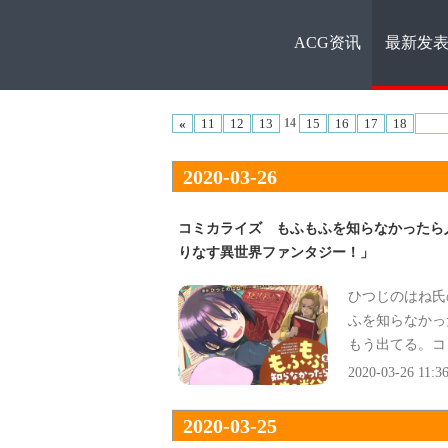
ACG资讯
最新发
ACG资
«
11
12
13
15
16
17
18
14
2020-03-26
コミカライズ もふもふを知らなかったら
りなす異世界ファンタジー！」
讯
ひつじのはね氏
ふを知らなかっ
もう出てる。コ
2020-03-26 11:3
2020-03-25