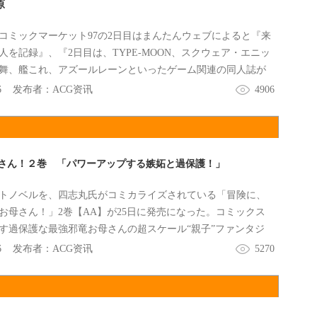
原
ミ：コミックマーケット97の2日目はまんたんウェブによると『来
人を記録』、『2日目は、TYPE-MOON、スクウェア・エニッ
舞、艦これ、アズールレーンといったゲーム関連の同人誌が
、令和最初の冬コミ2日目の秋葉原の街の様子をお伝えする。
6
发布者：
ACG资讯
4906
さん！２巻 「パワーアップする嫉妬と過保護！」
トノベルを、四志丸氏がコミカライズされている「冒険に、
お母さん！」2巻【AA】が25日に発売になった。コミックス
す過保護な最強邪竜お母さんの超スケール“親子”ファンタジ
6
发布者：
ACG资讯
5270