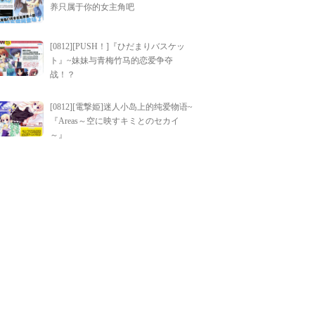
养只属于你的女主角吧
[0812][PUSH！]『ひだまりバスケッ
ト』~妹妹与青梅竹马的恋爱争夺
战！？
[0812][電撃姫]迷人小岛上的纯爱物语~
『Areas～空に映すキミとのセカイ
～』