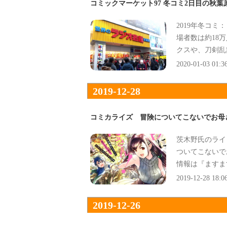
コミックマーケット97 冬コミ2日目の秋葉
2019年冬コ
場者数は約18万
クスや、刀剣乱
並んだ』などで
2020-01-03 01:3
2019-12-28
コミカライズ 冒険についてこないでお母
茨木野氏のライ
ついてこないで
情報は『ますま
ー！』で、
2019-12-28 18:0
2019-12-26