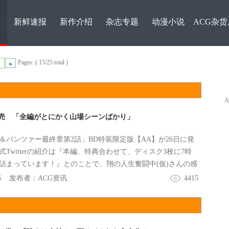
表
新鲜速报
新作介绍
杂志专题
动漫小说
ACG杂货
Pages: ( 15/25 total )
»
売 「全編がとにかく山場シーンばかり」
＆パンツァー最終章第2話」BD特装限定版【AA】が26日に発
Twitterの紹介は『本編、特典合わせて、ディスク3枚に7時
詰まっています！』とのことで、翔の人生奮闘中(仮)さんの感
かく山場のシーンばかり』などがある。
6
发布者：
ACG资讯
4415