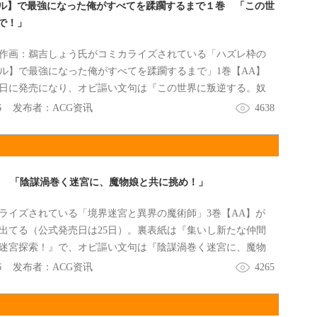
ル】で最強になった俺がすべてを蹂躙するまで１巻 「この世
で！」
作画：鵜吉しょう氏がコミカライズされている「ハズレ枠の
ル】で最強になった俺がすべてを蹂躙するまで」1巻【AA】
0日に発売になり、オビ謳い文句は『この世界に叛逆する。奴
この能力で！』になってた。
6
发布者：
ACG资讯
4638
巻 「陰謀渦巻く迷宮に、魔物娘と共に挑め！」
ライズされている「境界迷宮と異界の魔術師」3巻【AA】が
出てる（公式発売日は25日）。裏表紙は『集いし新たな仲間
迷宮探索！』で、オビ謳い文句は『陰謀渦巻く迷宮に、魔物
』になってた。
6
发布者：
ACG资讯
4265