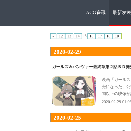
ACG资讯
最新发
ACG资
«
12
13
14
16
17
18
19
15
2020-02-29
ガールズ＆パンツァー最終章第２話ＢＤ発
映画「ガールズ
讯
売になった。公式
間以上の映像が
想『全編がとに
2020-02-29 01:0
2020-02-25