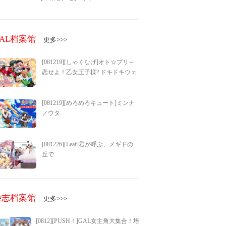
GAL档案馆
更多>>>
[081219][しゃくなげ]オト☆プリ～
恋せよ！乙女王子様? ドキドキウェ
ディングベル～
[081219][めろめろキュート]ミンナ
ノウタ
[081226][Leaf]君が呼ぶ、メギドの
丘で
杂志档案馆
更多>>>
[0812][PUSH！]GAL女主角大集合！培