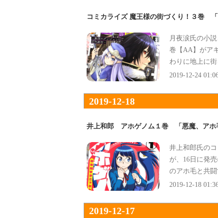
コミカライズ 魔王様の街づくり！３巻 
月夜涙氏の小説
巻【AA】がア
わりに地上に街
ァンタジー第三
2019-12-24 01:0
2019-12-18
井上和郎 アホゲノム１巻 「悪魔、アホ
井上和郎氏のコ
が、16日に発
のアホ毛と共闘
2019-12-18 01:3
2019-12-17