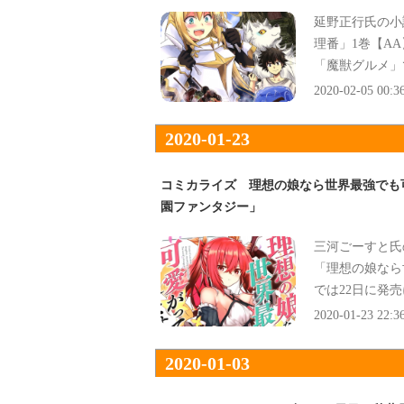
延野正行氏の小
理番」1巻【A
「魔獣グルメ」
は『驚天動地の
2020-02-05 00:3
2020-01-23
コミカライズ 理想の娘なら世界最強でも
園ファンタジー」
三河ごーすと氏
「理想の娘なら
では22日に発
2020-01-23 22:3
2020-01-03