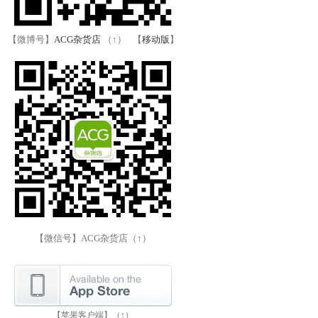
【微博号】
ACG杂货店
（↑） 【
移动版
】
【微信号】ACG杂货店（↑）
【苹果客户端】（↑）