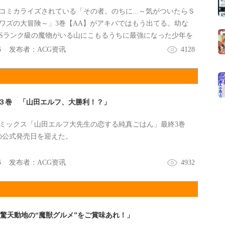
コミカライズされている「その者。のちに...～気がついたらＳ
ワズの大冒険～」3巻【AA】がアキバではもう出てる。幼な
Sランク級の魔物がいる山にこもるうちに最強になった少年を
6
发布者：
ACG资讯
4128
３巻 「山田エルフ、大勝利！？」
ミックス「山田エルフ大先生の恋する純真ごはん」最終3巻
日の公式発売日を迎えた。
6
发布者：
ACG资讯
4932
驚天動地の“魔獣グルメ”をご賞味あれ！」