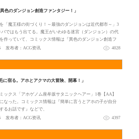
「異色のダンジョン創造ファンタジー！」
を「魔王様の街づくり！～最強のダンジョンは近代都市～」3
キバではもう出てる。魔王がいわゆる迷宮（ダンジョン）の代
を作っていて、コミックス情報は『異色のダンジョン創造フ
幕』になってる。
6
发布者：
ACG资讯
4028
毛に宿る。アホとアクマの大冒険、開幕！」
ミックス「アホゲノム座牟坂サタニックヘアー」1巻【AA】
売になった。コミックス情報は『簡単に言うとアホの子が自分
するお話です』などで、
6
发布者：
ACG资讯
4397