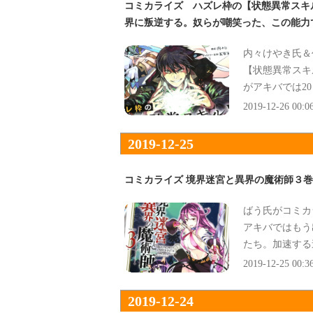
コミカライズ ハズレ枠の【状態異常スキ
界に叛逆する。奴らが嘲笑った、この能力
内々けやき氏＆
【状態異常スキ
がアキバでは2
らが嘲笑った、
2019-12-26 00:0
2019-12-25
コミカライズ 境界迷宮と異界の魔術師３
ばう氏がコミカ
アキバではもう
たち。加速する
娘と共に挑め！
2019-12-25 00:3
2019-12-24