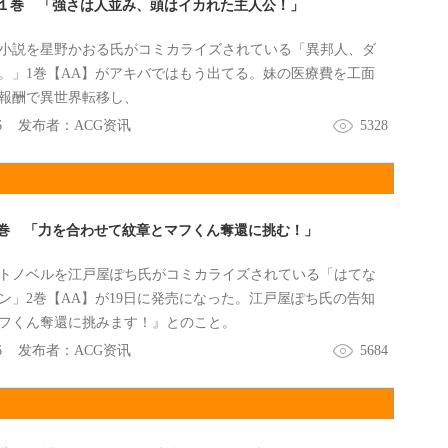
１巻 「強さは人並み、頭はイカれた主人公！」
小説を星野かおる氏がコミカライズされている「異邦人、ダ
。」1巻【AA】がアキバではもう出てる。妹の医療費を工面
報酬で異世界転移し、
6
发布者：
ACG资讯
5328
巻 「力を合わせて紋章とマフくん奪還に挑む！」
トノベルを江戸屋ぽち氏がコミカライズされている「はてな
ン」2巻【AA】が19日に発売になった。江戸屋ぽち氏の告知
フくん奪還に挑みます！』とのこと。
6
发布者：
ACG资讯
5684