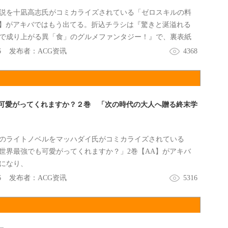
説を十凪高志氏がコミカライズされている「ゼロスキルの料
A】がアキバではもう出てる。折込チラシは『驚きと涎溢れる
で成り上がる異「食」のグルメファンタジー！』で、裏表紙
「魔獣グルメ」をご賞味あれ！』だった。
6
发布者：
ACG资讯
4368
可愛がってくれますか？２巻 「次の時代の大人へ贈る終末学
のライトノベルをマッハダイ氏がコミカライズされている
世界最強でも可愛がってくれますか？」2巻【AA】がアキバ
売になり、
6
发布者：
ACG资讯
5316