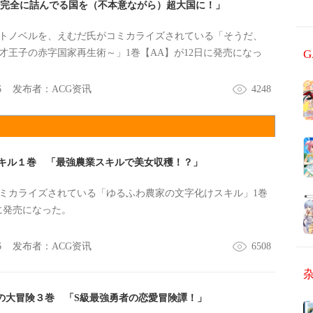
「完全に詰んでる国を（不本意ながら）超大国に！」
トノベルを、えむだ氏がコミカライズされている「そうだ、
才王子の赤字国家再生術～」1巻【AA】が12日に発売になっ
6
发布者：
ACG资讯
4248
キル１巻 「最強農業スキルで美女収穫！？」
ミカライズされている「ゆるふわ農家の文字化けスキル」1巻
日に発売になった。
6
发布者：
ACG资讯
6508
ズの大冒険３巻 「S級最強勇者の恋愛冒険譚！」