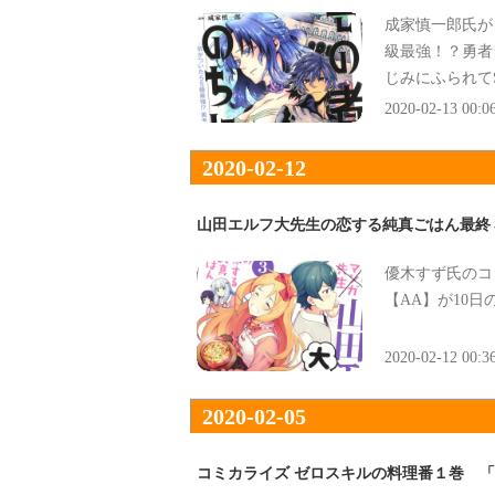
成家慎一郎氏が
級最強！？勇者
じみにふられて
主人公にし、
2020-02-13 00:0
2020-02-12
山田エルフ大先生の恋する純真ごはん最終
優木すず氏のコ
【AA】が10
2020-02-12 00:3
2020-02-05
コミカライズ ゼロスキルの料理番１巻 「