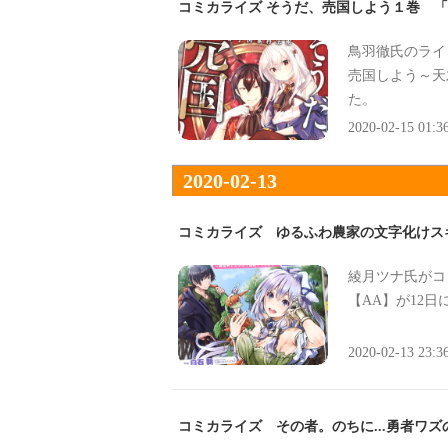
コミカライズ そうだ、売国しよう１巻 
鳥羽徹氏のライ
売国しよう～天
た。
2020-02-15 01:3
2020-02-13
コミカライズ ゆるふわ農家の文字化けス
綾月ツナ氏がコ
【AA】が12
2020-02-13 23:3
コミカライズ その者。のちに...勇者ワ