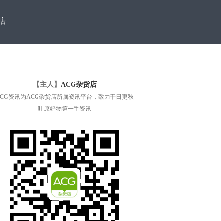
店
【主人】
ACG杂货店
ACG资讯为ACG杂货店所属资讯平台，致力于日更秋
叶原好物第一手资讯