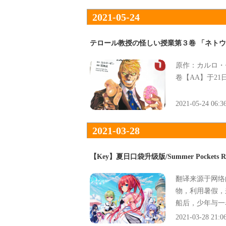
2021-05-24
テロール教授の怪しい授業第３卷 「ネト
原作：カルロ・
卷【AA】于21
2021-05-24 06:3
2021-03-28
【Key】夏日口袋升级版/Summer Pockets R
翻译来源于网络
物，利用暑假，
船后，少年与一
的，眺望着那海
2021-03-28 21:0