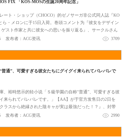
S FIX 「KOS-MOSの生誕20周年記念」
レート・ショップ（CHOCO）的ゼノサーガ非公式同人誌『KO
』がとら・メロンに于15日入荷。巻頭コメント为『彼女をデザイン
が、ゲスト作家と共に彼女への思いを振り返る』、サークルさん
KOS-MOSの生誕20周年記念アンソロジーイラスト集』。
6
发布者：
ACG资讯
3709
称“普通”、可愛すぎる彼女たちにグイグイ来られてバレバレで
庫、裕時悠示的轻小说「Ｓ級学園の自称“普通”、可愛すぎる彼
イ来られてバレバレです。」【AA】が于官方发售日の2日を
クラスから絶縁された陰キャが実は最強だった！？』、封带
藤真拓哉が贈る「陰キャ無双」ラブコメ、開幕！』。
6
发布者：
ACG资讯
2990