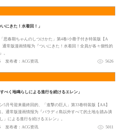
ついにきた！水着回！」
「思春期ちゃんのしつけかた」第4卷/小冊子付き特装版【A
售。通常版漫画情報为『ついにきた！水着回！全員が各々個性的
』。
6
发布者：
ACG资讯
5626
潰すべく地鳴らしによる進行を続けるエレン」
ン5月号迎来最終回的、「進撃の巨人」第33卷特装版【AA】
售。通常版漫画情报为『パラディ島以外すべて的土地を踏み潰
し」による進行を続けるエレン』。
6
发布者：
ACG资讯
5011