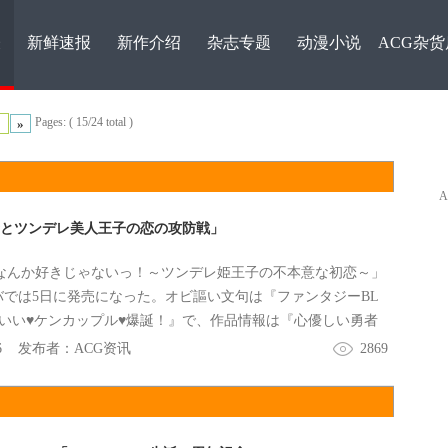
表
新鲜速报
新作介绍
杂志专题
动漫小说
ACG杂货
Pages: ( 15/24 total )
»
者とツンデレ美人王子の恋の攻防戦」
なんか好きじゃないっ！～ツンデレ姫王子の不本意な初恋～」
バでは5日に発売になった。オビ謳い文句は『ファンタジーBL
いい♥ケンカップル♥爆誕！』で、作品情報は『心優しい勇者
王子の恋の攻防戦』。
6
发布者：
ACG资讯
2869