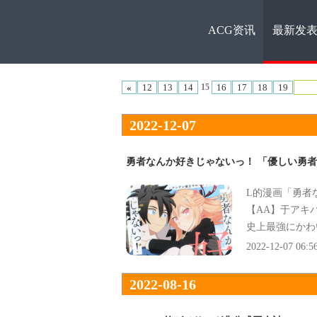
ACG资讯
最新发
ACG资
«
12
13
14
16
17
18
19
15
2022-12-07
勇者なんか好きじゃないっ！ 「優しい勇
L的漫画「勇者
讯
【AA】于アキ
史上最強にかわ
とツンデレ美人
2022-12-07 06:5
2022-08-16