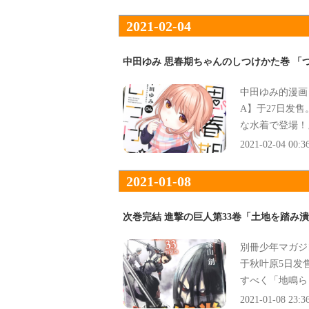
2021-02-04
中田ゆみ 思春期ちゃんのしつけかた巻 「
中田ゆみ的漫画
A】于27日发
な水着で登場！
2021-02-04 00:3
2021-01-08
次巻完結 進撃の巨人第33卷「土地を踏み
別冊少年マガジ
于秋叶原5日发
すべく「地鳴ら
2021-01-08 23:3