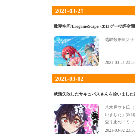
让羽依里不禁怀
迈开脚步。在那
2021-03-21
整理来。在整理
次接触的【海岛
批评空间/ErogameScape -エロゲー批評空間 
住时，体会不到
朴岁月。与看海
选取数据量大于
相见。和安静的
相熟。开始，同
然，跟追逐鬼的
2021-03-21 23:3
闹的新的同伴们
了。此时，少年
2021-03-02
就活失敗したサキュバスさんを拾いました
八木戸マト氏（
いました」第1
愛寸止めコミッ
2021-03-02 23:3