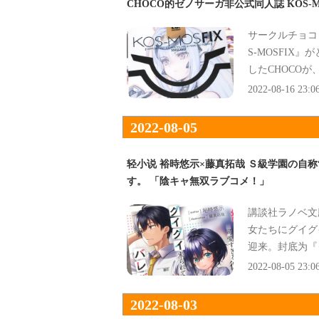
CHOCO的ゼノサーガ非公式同人誌 KOS-MO
サークルチョコ
S-MOSFIX
したCHOCO
的コメント为『
2022-08-16 23:0
2022-08-05
轻小说 裕時悠示×藤真拓哉 Ｓ級学園の自
す。 「陰キャ無双ラブコメ！」
講談社ラノベ文
女たちにグイグ
迎来。封底为『
为『裕時悠示×
2022-08-05 23:0
2022-08-03