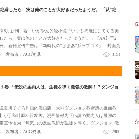
絶縁したら、実は俺のことが大好きだったようだ。 「从“絶
庫8月新刊、著：いがやん的轻小说「いつも馬鹿にしてくる美
したら、実は俺のことが大好きだったようだ。」【AA】于2
日。新刊宣传广告は『新時代の“ざまあ”系ラブコメ』、封面为
始的ラブコメ』になってた。
6
发布者：
ACG资讯
3151
第１卷 「伝説の案内人は、生徒を導く最強の教師！？ダンジョ
说夏川そぞろ作画的漫画版「大罪ダンジョン教習所の反面教
A】が于秋叶原25日发售。漫画情報为『伝説の案内人は最強の
带宣传语为『無気力の反面教師が生徒を導く。ダンジョン×教
タジー』だった。
6
发布者：
ACG资讯
2900