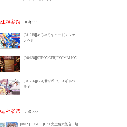
GAL档案馆
更多>>>
[081219][めろめろキュート]ミンナ
ノウタ
[090130][STRONGER]PYGMALION
[081226][Leaf]君が呼ぶ、メギドの
丘で
杂志档案馆
更多>>>
[0812][PUSH！]GAL女主角大集合！培