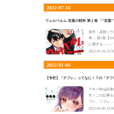
2022-07-16
ウェルベルム-言葉の戦争-第１卷 「“言葉
原作：花林ソラ
争-」第1卷【
に通ずる――』
幕！』、『“言
2022-07-16 23:5
2022-01-06
【专栏】「テフレ」ってなに！？の「テフ
アキバBlog
す！この記事を
フレ、ソフレ、
◯フレ」。そん
2022-01-06 23:0
あれば、セッ◯