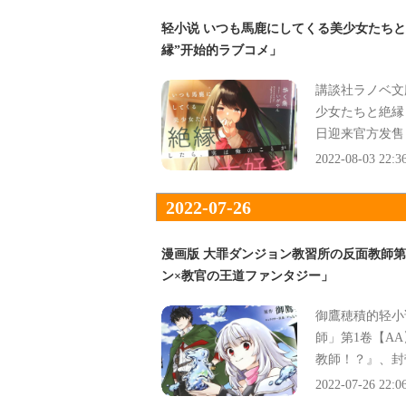
轻小说 いつも馬鹿にしてくる美少女たちと
縁”开始的ラブコメ」
講談社ラノベ文
少女たちと絶縁
日迎来官方发售
『从“絶縁”开
2022-08-03 22:3
2022-07-26
漫画版 大罪ダンジョン教習所の反面教師
ン×教官の王道ファンタジー」
御鷹穂積的轻小
師」第1卷【A
教師！？』、封
官の王道ファン
2022-07-26 22:0