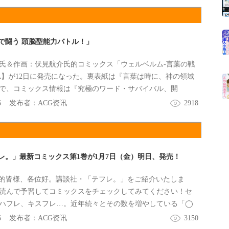
”で闘う 頭脳型能力バトル！」
氏＆作画：伏見航介氏的コミックス「ウェルベルム-言葉の戦
AA】が12日に発売になった。裏表紙は『言葉は時に、神の領域
で、コミックス情報は『究極のワード・サバイバル、開
葉”で闘う頭脳型能力バトル！』などになってる。
6
发布者：
ACG资讯
2918
レ。」最新コミックス第1巻が1月7日（金）明日、発売！
読者的皆様、各位好。講談社・「テフレ。」をご紹介いたしま
読んで予習してコミックスをチェックしてみてください！セ
ハフレ、キスフレ…。近年続々とその数を増やしている「◯
なフレンズに新たな仲間が…！其名为「テフレ」。セフレで
6
发布者：
ACG资讯
3150
スだけの関係。ソフレであれば添い寝をするだけの関係…。