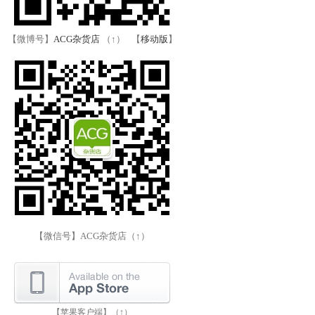
【微博号】
ACG杂货店
（↑） 【
移动版
】
【微信号】ACG杂货店（↑）
【苹果客户端】（↑）