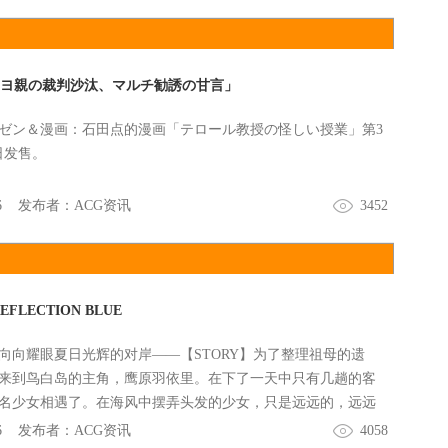
ウヨ親の裁判沙汰、マルチ勧誘の甘言」
ゼン＆漫画：石田点的漫画「テロール教授の怪しい授業」第3
日发售。
6
发布者：
ACG资讯
3452
EFLECTION BLUE
向向耀眼夏日光辉的对岸——【STORY】为了整理祖母的遗
来到鸟白岛的主角，鹰原羽依里。在下了一天中只有几趟的客
名少女相遇了。在海风中摆弄头发的少女，只是远远的，远远
与天的蔚蓝境界线，一动不动。回过神来时，少女已经消失，
6
发布者：
ACG资讯
4058