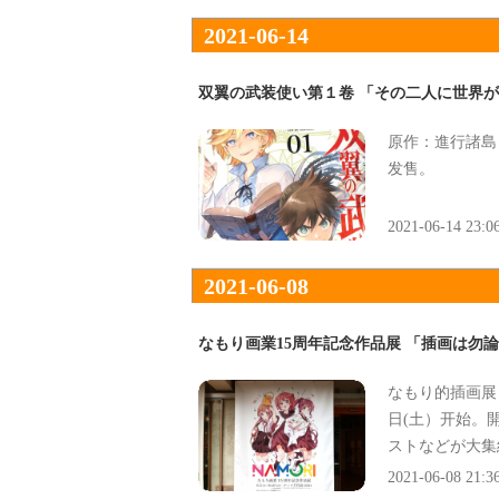
それでは「テフ
2021-06-14
開される本編を
双翼の武装使い第１卷 「その二人に世界
原作：進行諸島＆
发售。
2021-06-14 23:0
2021-06-08
なもり画業15周年記念作品展 「插画は勿
なもり的插画展
日(土）开始。
ストなどが大集
は勿論、展示空
2021-06-08 21:3