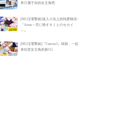
养只属于你的女主角吧
[0812][電撃姫]迷人小岛上的纯爱物语~
『Areas～空に映すキミとのセカイ
～』
[0812][電撃姫]『Canvas3』续报，一起
来欣赏女主角的新CG