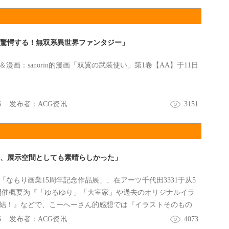
レ」は？一体それは何なのか。あらすじや、今回少しだけ公
ぜひチェックしてみてください！
が驚愕する！無双系異世界ファンタジー」
漫画：sanorin的漫画「双翼の武装使い」第1卷【AA】于11日
6
发布者：
ACG资讯
3151
論、展示空間としても素晴らしかった」
「なもり画業15周年記念作品展」、在アーツ千代田3331于从5
開催概要为『「ゆるゆり」「大室家」や過去のオリジナルイラ
結！』などで、こーへーさん的感想では『イラストそのもの
間としても素晴らしかった』などなど。
6
发布者：
ACG资讯
4073