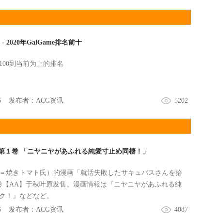
疑自己是不是看了幻觉，怀着复杂的心情，少年向着祖母的家
里见到的女性乃是亲戚的叔母，接着立刻就开始帮忙起遗物的
祖母遗物的过程中，逐渐回忆起儿时记忆的羽依里，并且在初
生活里】，慢慢的从困惑转而变得适应。那是在喧闹的都市居
- 2020年GalGame排名前十
的自然生活，那是我们忘却在童年，令人怀念而又眷恋的，淳
的少女相遇。同寻蝶的少女相会。跟探找回忆和海盗船的少女
100到当前为止的排名
生活在灯塔的少女相知。——以及慢慢，和狙击手的风纪委员
热爱着胸部的会长相约。学会，与迷途的炒饭小丫头相亲。偶
野营少女相识。还有在这座岛上得到的，独一无二的，欢乐热
6
发布者：
ACG资讯
5202
——啊，啊，要是这样的暑假，能够永远这么继续下去，就好
不禁，这样想到。
第１卷 「ニヤニヤがあふれる純愛寸止め同棲！」
＝焼きトマト氏）的漫画「就活失敗したサキュバスさんを拾
卷【AA】于秋叶原发售。漫画情報は『ニヤニヤがあふれる純
ク！』などなど。
6
发布者：
ACG资讯
4087