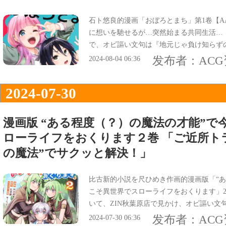
石ト悠良的漫画「おぼろとまち」第1卷【A
に想いを馳せるが…突然始まる共同生活…
で、オビ謳い文句は『地元じゃ負け知らず
上京JK、共同生活友情コメディ』。
发布者：
AC
2024-08-04 06:36
2024-07-30
漫画版 “ある程度（？）の魔法の才能”で
ローライフをおくります２巻 「ご近所ト
の魔法”でサクッと解決！」
比古新的小説を尺ひめき作画的漫画版「“あ
こそ異世界でスローライフをおくります」2
いて、ZIN秋葉原店で見かけ、オビ謳い文
程度の魔法」でサクッと解決！？』。
发布者：
AC
2024-07-30 06:36