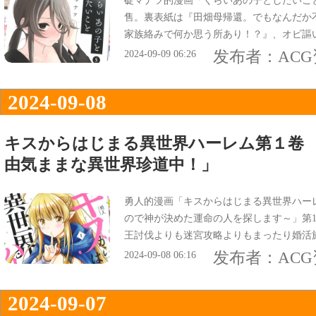
碇マナツ的漫画「くらいあの子としたいこと
售。裏表紙は『田畑母帰還。でもなんだか
家族絡みで何か思う所あり！？』、オビ謳
あの子と更に距離が近づく第5巻！』。
发布者：
AC
2024-09-09 06:26
2024-09-08
キスからはじまる異世界ハーレム第１卷 
由気ままな異世界珍道中！」
勇人的漫画「キスからはじまる異世界ハー
ので神が決めた運命の人を探します～」第1
王討伐よりも迷宮攻略よりもまったり婚活
探す自由気ままな異世界珍道中！』などに
发布者：
AC
2024-09-08 06:16
2024-09-07