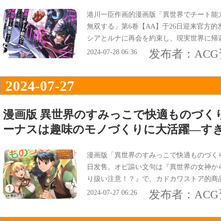
港川一臣作画的漫画版「異世界でチート能
無双する」第6卷【AA】于26日迎来官方
シアとルナに再会を約束し、現実世界に帰
優夜の人気は次元にまたがって万国共通の
发布者：
AC
2024-07-28 06:36
2024-07-27
漫画版 異世界のすみっこで快適ものづく
ーナスは趣味のモノづくりに大活躍―す
漫画版「異世界のすみっこで快適ものづくり
日发售。オビ謳い文句は『異世界の女神か
り扱い注意！？』で、カドカワストア的商
モノづくりに大活躍――すぎる！？』。
发布者：
AC
2024-07-27 06:26