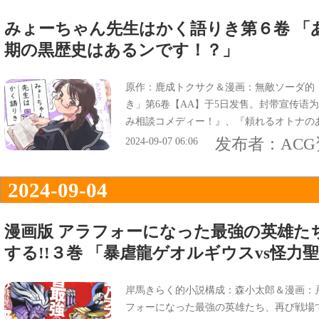
みょーちゃん先生はかく語りき第６卷 「
期の黒歴史はあるンです！？」
原作：鹿成トクサク＆漫画：無敵ソーダ的
き」第6卷【AA】于5日发售。封带宣传语
み相談コメディー！』、『頼れるオトナの
あるンです！？』。
发布者：
AC
2024-09-07 06:06
2024-09-04
漫画版 アラフォーになった最強の英雄た
する!!３巻 「暴虐龍ゲオルギウスvs怪力
岸馬きらく的小説構成：森小太郎＆漫画：
フォーになった最強の英雄たち、再び戦場で無