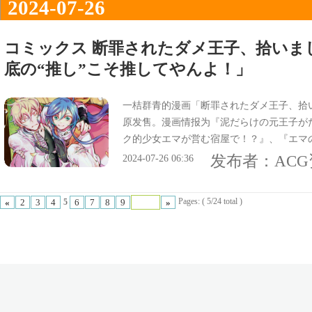
2024-07-26
コミックス 断罪されたダメ王子、拾いま
底の“推し”こそ推してやんよ！」
一桔群青的漫画「断罪されたダメ王子、拾い
原发售。漫画情报为『泥だらけの元王子が
ク的少女エマが営む宿屋で！？』、『エマ
で、オビは『どん底の“推し”こそ推してや
发布者：
AC
2024-07-26 06:36
Pages: ( 5/24 total )
«
2
3
4
6
7
8
9
»
5