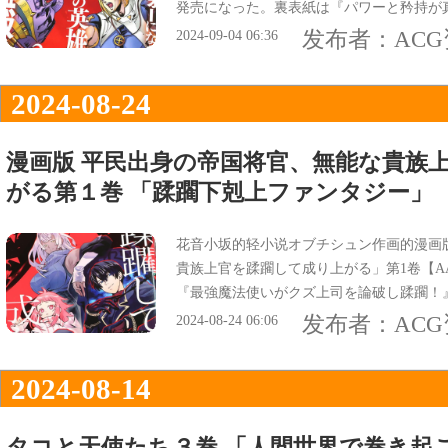
発売になった。裏表紙は『パワーと矜持が
シは『暴虐龍ゲオルギウスvs怪力聖女ドー
发布者：
AC
2024-09-04 06:36
2024-08-24
漫画版 平民出身の帝国将官、無能な貴族
がる第１巻 「蹂躙下剋上ファンタジー」
花音小坂的轻小说オブチシュン作画的漫画
貴族上官を蹂躙して成り上がる」第1卷【A
『最強魔法使いがクズ上司を論破し蹂躙！
ざまぁ！蹂躙下剋上ファンタジー』。
发布者：
AC
2024-08-24 06:06
2024-08-14
タコと天使たち３巻 「人間世界で巻き起