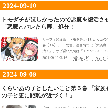
2024-09-10
トモダチがほしかったので悪魔を復活さ
「悪魔とバレたら即、処分！」
リーフィ的漫画「トモダチがほしかったの
卷【AA】于6日发售。漫画情報は『大悪魔
活！』、オビ謳い文句は『エクソシスト〈
のお友達契約！？』、『悪魔とバレたら即
发布者：
AC
2024-09-10 06:16
2024-09-09
くらいあの子としたいこと第５卷 「家族
の子と更に距離が近づく！」