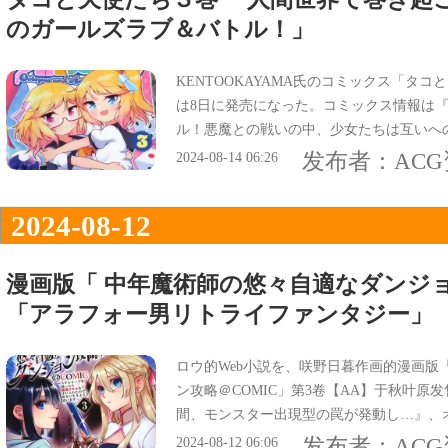
のガールズラブ＆バトル！」
KENTOOKAYAMA氏のコミックス「タコ
は8日に発売になった。コミックス情報は『
ル！悪魔との戦いの中、少女たちは互いへ
は『人間世界で巻き起こる天使たちと悪魔
发布者：
AC
2024-08-14 06:26
ってた。
2024-08-12
漫画版「 中年魔術師の悠々自適なダンジョ
「アラフォー男リトライファンタジー」
ロウ的Web小説を、咲野日暮作画的漫画版
ン攻略＠COMIC」第3卷【AA】于秋叶原
間、モンスター出現型の罠が発動し…』、
生をダンジョンに賭ける！リトライファン
发布者：
AC
2024-08-12 06:06