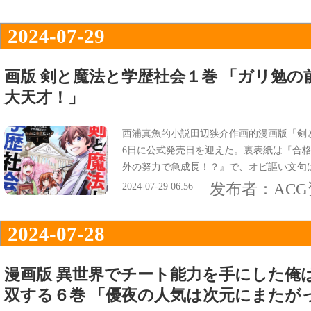
2024-07-29
画版 剣と魔法と学歴社会１巻 「ガリ勉の
大天才！」
西浦真魚的小説田辺狭介作画的漫画版「剣と
6日に公式発売日を迎えた。裏表紙は『合
外の努力で急成長！？』で、オビ謳い文句
『ガリ勉の前世×脳筋の今世＝無自覚系大
发布者：
AC
2024-07-29 06:56
2024-07-28
漫画版 異世界でチート能力を手にした俺
双する６巻 「優夜の人気は次元にまたが