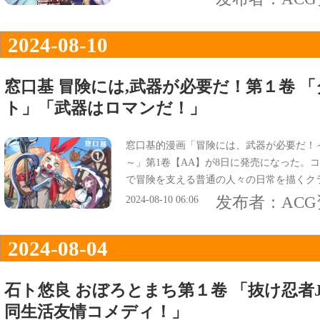
2024-08-10
窓口基 冒険には,武器が必要だ！第１卷 
ト」「武器はロマンだ！」
窓口基的漫画「冒険には、武器が必要だ！
～」第1卷【AA】が8日に発売になった。
で冒険を支える普通の人々の日常を描くク
表紙は『武器はロマンだ！獣害・資源…迷
发布者：
AC
2024-08-10 06:06
2024-08-04
石ト悠良 おぼろとまち第１卷 「抜け忍者
同生活友情コメディ！」