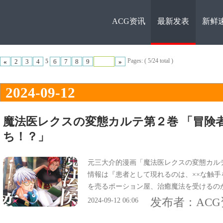
ACG资讯
最新发表
新鲜
ACG资
Pages: ( 5/24 total )
«
2
3
4
6
7
8
9
»
5
2024-09-12
魔法医レクスの変態カルテ第２巻 「冒険
ち！？」
讯
元三大介的漫画「魔法医レクスの変態カルテ
情報は『患者として現れるのは、××な触
を売るポーション屋、治癒魔法を受けるの
は『命知らずの冒険者（ヘンタイ）たち大
发布者：
AC
2024-09-12 06:06