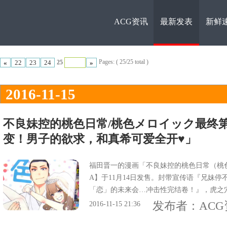
ACG资讯
最新发表
新鲜
ACG资
Pages: ( 25/25 total )
«
22
23
24
»
25
2016-11-15
不良妹控的桃色日常/桃色メロイック最终第
变！男子的欲求，和真希可爱全开♥」
讯
福田晋一的漫画「不良妹控的桃色日常（桃色
A】于11月14日发售。封带宣传语『兄妹停
「恋」的未来会…冲击性完结卷！』，虎之穴
男子的欲求，和真希可爱全开笑击感动最终
发布者：
AC
2016-11-15 21:36