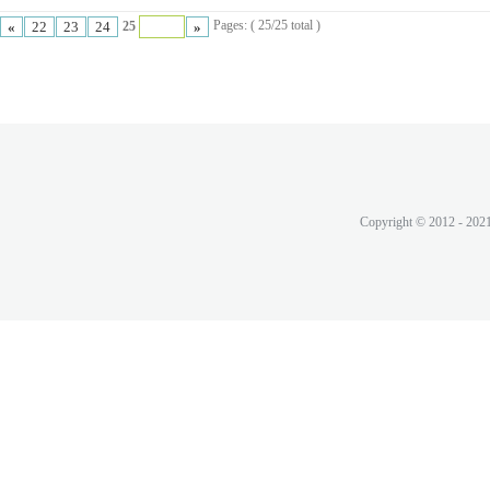
Pages: ( 25/25 total )
«
22
23
24
»
25
Copyright © 2012 - 202