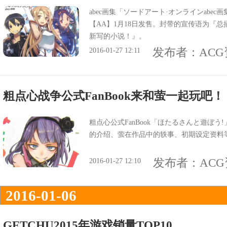
abec画集「ソードアート·オンラインabec画集（S
【AA】1月18日发售。封带的宣传语为『总
新写的小说！』。
发布者：
AC
2016-01-27 12:11
粗点心战争公式FanBook来和萤一起玩吧
粗点心公式FanBook「ほたるさんと遊ぼう
的介绍、萤在作品中的轶事、初期设定资料
发布者：
AC
2016-01-27 12:10
2016-01-06
GETCHU2015年游戏销量TOP10