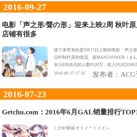
2016-09-27
电影「声之形/聲の形」迎来上映2周 秋叶
店铺有很多
接下来带来的是9月17日上映的电影「声之形
日时秋叶原的情况。据MANTANWEB（
末2日间动员的人数约20万，收入约2亿83
罄的店铺有很多。
发布者：
AC
2016-09-27 17:16
2016-07-23
Getchu.com：2016年6月GAL销量排行TOP
1.少女领域/オトメ＊ドメイン