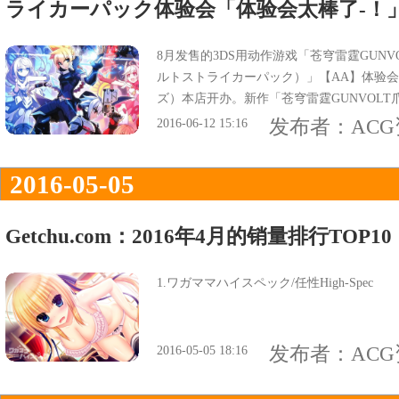
ライカーパック体验会「体验会太棒了-！
8月发售的3DS用动作游戏「苍穹雷霆GUN
ルトストライカーパック）」【AA】体验会，于
ズ）本店开办。新作「苍穹雷霆GUNVOL
体验会感想『体验会太棒了--！！アキュラ
发布者：
AC
2016-06-12 15:16
2016-05-05
Getchu.com：2016年4月的销量排行TOP10
1.ワガママハイスペック/任性High-Spec
发布者：
AC
2016-05-05 18:16