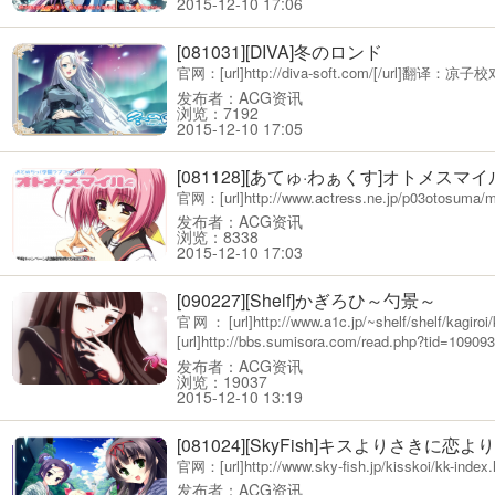
2015-12-10 17:06
[081031][DIVA]冬のロンド
官网：[url]http://diva-soft.com/[/url]翻
发布者：ACG资讯
浏览：7192
2015-12-10 17:05
[081128][あてゅ·わぁくす]オトメスマイ
官网：[url]http://www.actress.ne.jp/p03otos
发布者：ACG资讯
浏览：8338
2015-12-10 17:03
[090227][Shelf]かぎろひ～勺景～
官网：[url]http://www.a1c.jp/~shelf/shelf
[url]http://bbs.sumisora.com/read.php?tid=1090935
发布者：ACG资讯
浏览：19037
2015-12-10 13:19
[081024][SkyFish]キスよりさきに恋
官网：[url]http://www.sky-fish.jp/kisskoi/kk
发布者：ACG资讯