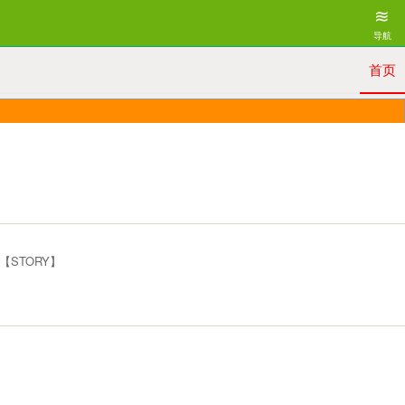
≋
导航
首页
和她哥【STORY】