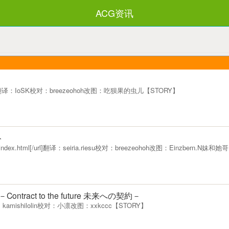
ACG资讯
.html[/url]翻译：IoSK校对：breezeohoh改图：吃狈果的虫儿【STORY】
ト
certo/index.html[/url]翻译：seiria.riesu校对：breezeohoh改图：Einzbern.N妹
ntract to the future 未来への契約－
/url]翻译：kamishilolin校对：小凛改图：xxkccc【STORY】