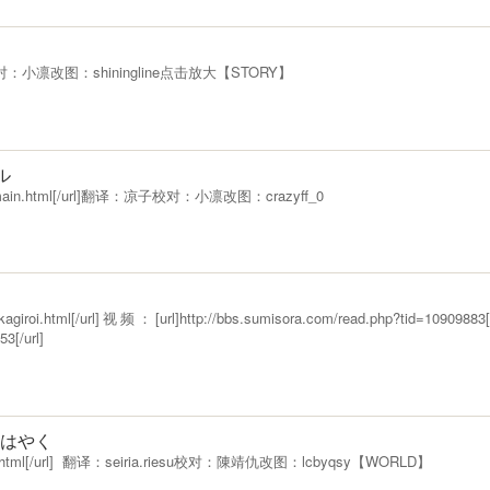
译：凉子校对：小凛改图：shiningline点击放大【STORY】
ル
uma/main.html[/url]翻译：凉子校对：小凛改图：crazyff_0
/kagiroi/kagiroi.html[/url]视频：[url]http://bbs.sumisora.com/
3[/url]
よりはやく
-index.html[/url] 翻译：seiria.riesu校对：陳靖仇改图：lcbyqsy【WORLD】