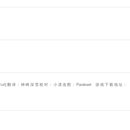
read.php?tid=10909883[/url]翻译：神崎深雪校对：小凛改图：Parakeet 游戏下载地址：