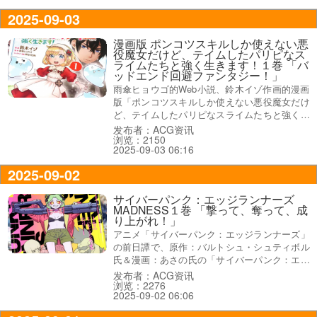
れ――！』だった。
2025-09-03
漫画版 ポンコツスキルしか使えない悪
役魔女だけど、テイムしたパリピなス
ライムたちと強く生きます！１巻 「バ
ッドエンド回避ファンタジー！」
雨傘ヒョウゴ的Web小説、鈴木イゾ作画的漫画
版「ポンコツスキルしか使えない悪役魔女だけ
ど、テイムしたパリピなスライムたちと強く生
きます！」第1卷【AA】于1日发售に、コミッ
发布者：ACG资讯
浏览：2150
クス情報は『ポンコツスキルで突き進む、バッ
2025-09-03 06:16
ドエンド回避ファンタジー！』になってる。
2025-09-02
サイバーパンク：エッジランナーズ
MADNESS１巻 「撃って、奪って、成
り上がれ！」
アニメ「サイバーパンク：エッジランナーズ」
の前日譚で、原作：バルトシュ・シュティボル
氏＆漫画：あさの氏の「サイバーパンク：エッ
ジランナーズMADNESS」1巻【AA】が公式発
发布者：ACG资讯
浏览：2276
売日28日を迎え、コミックス情報は『若きピラ
2025-09-02 06:06
ル＆レベッカ兄妹の狂気のストーリー！』、
『撃って、奪って、成り上がれ！』などなど。