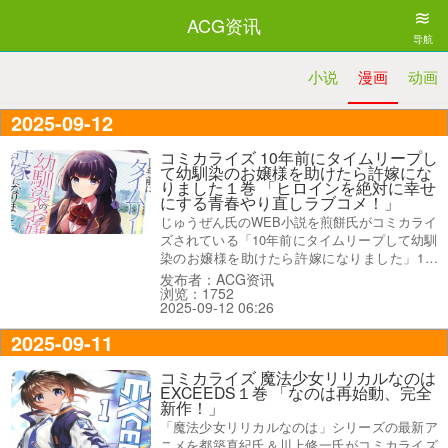
≋
ACG资讯
导航
小说
漫画
动画
2025-09-12
コミカライズ 10年前にタイムリープし
て幼馴染のお嬢様を助けたら許嫁にな
りました１巻 「ヒロインを絶対に幸せ
にする青春やり直しラブコメ！」
じゅうぜん氏のWEB小説を煎餅氏がコミカライ
ズされている「10年前にタイムリープして幼馴
染のお嬢様を助けたら許嫁になりました」1巻
【AA】がアキバでは10日に発売になり、オビ
发布者：ACG资讯
浏览：1752
謳い文句は『限界社畜が幼馴染の命日にタイム
2025-09-12 06:26
リープ！？ヒロインを絶対に幸せにする青春や
り直しラブコメ！』だった。
2025-09-11
コミカライズ 魔法少女リリカルなのは
EXCEEDS１巻 「なのは再始動、完全
新作！」
「魔法少女リリカルなのは」シリーズの最新ア
ニメを都築真紀氏＆川上修一氏がコミカライズ