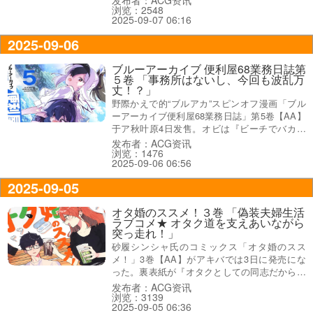
浏览：2548
『漫画家×（元）アイドルのお仕事コメデ
2025-09-07 06:16
ィ！』、『数日前に引退したはずの推しがアシ
スタントに…！？』だった。
2025-09-06
ブルーアーカイブ 便利屋68業務日誌第
５卷 「事務所はないし、今回も波乱万
丈！？」
野際かえで的“ブルアカ”スピンオフ漫画「ブル
ーアーカイブ便利屋68業務日誌」第5卷【AA】
于ア秋叶原4日发售。オビは『ビーチでバカン
ス――のあとは依頼人たちにダマされる！？』
发布者：ACG资讯
浏览：1476
で、コミックグロウルのTwitterの告知は『事務
2025-09-06 06:56
所はないし、口コミもない。今回も波乱万
丈！？』などなど。
2025-09-05
オタ婚のススメ！３巻 「偽装夫婦生活
ラブコメ★ オタク道を支えあいながら
突っ走れ！」
砂履シンシャ氏のコミックス「オタ婚のスス
メ！」3巻【AA】がアキバでは3日に発売にな
った。裏表紙が『オタクとしての同志だから、
そして、あなただから楽しいんだ』で、オビ謳
发布者：ACG资讯
浏览：3139
い文句は『最強の偽装夫婦生活ラブコメ★』、
2025-09-05 06:36
『それぞれのオタク道を支えあいながら突っ走