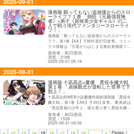
2025-09-01
漫画版 願ってもない追放後からのスロ
ーライフ？１巻 「師匠《元最強冒険
者》×弟子《居候美少女ギャル》の二
人で戦う現代ファンタジースローライ
フ！」
漫画版「願ってもない追放後からのスローライ
フ？」第1卷【AA】于秋叶原27日发售。コミッ
クス情報は『引退からはじまる無自覚無双ファ
ンタジー！』、オビは『師匠《元最強冒険者》
发布者：ACG资讯
浏览：2188
×弟子《居候美少女ギャル》的二人で戦う現代
2025-09-01 06:16
ファンタジースローライフ！』だった。
2025-08-31
漫画版 十凪高志×慶優 悪役令嬢大戦
第１卷 「貞操観念が逆転した世界で下
剋上！」
十凪高志的WEB小説慶優作画的漫画版「悪役令
嬢大戦」第1卷【AA】于29日发售。裏表紙は
『底辺貴族の少年と、彼を取り巻く悪役令嬢た
ちの、恋と叛逆の物語』、COMICユニコーン公
发布者：ACG资讯
浏览：1536
式Twitterの告知ツイートでは『貞操観念が逆転
2025-08-31 06:06
した世界で下剋上！』などで紹介している。
Pages: (
«
12
13
14
15
16
17
18
19
»