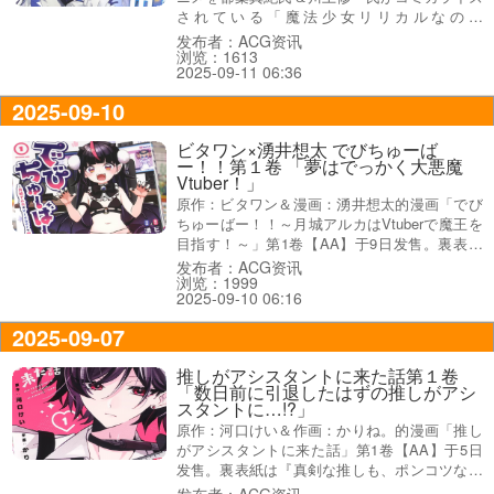
されている「魔法少女リリカルなのは
EXCEEDS」1巻【AA】が9日に発売になり、オ
发布者：ACG资讯
浏览：1613
ビ謳い文句は『高町なのは13歳、国連調査員は
2025-09-11 06:36
じめました』で、販促POP『「リリカルなの
は」再始動、完全新作！』が付いていた。
2025-09-10
ビタワン×湧井想太 でびちゅーば
ー！！第１卷 「夢はでっかく大悪魔
Vtuber！」
原作：ビタワン＆漫画：湧井想太的漫画「でび
ちゅーばー！！～月城アルカはVtuberで魔王を
目指す！～」第1卷【AA】于9日发售。裏表紙
は『目指せ登録者数100万人！』、コミックス
发布者：ACG资讯
浏览：1999
情報は『悪魔Vtuberの中でもド底辺のド新人。
2025-09-10 06:16
だが夢はでっかく大悪魔Vtuber！』になって
る。
2025-09-07
推しがアシスタントに来た話第１卷
「数日前に引退したはずの推しがアシ
スタントに…!?」
原作：河口けい＆作画：かりね。的漫画「推し
がアシスタントに来た話」第1卷【AA】于5日
发售。裏表紙は『真剣な推しも、ポンコツな推
しも、すべてが愛おしい…っ！』で、オビは
发布者：ACG资讯