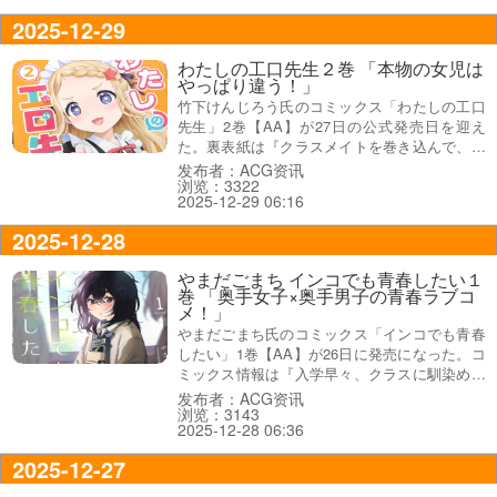
2025-12-29
わたしの工口先生２巻 「本物の女児は
やっぱり違う！」
竹下けんじろう氏のコミックス「わたしの工口
先生」2巻【AA】が27日の公式発売日を迎え
た。裏表紙は『クラスメイトを巻き込んで、エ
ロ漫画アシスタントかれんの、普通の小◯生は
发布者：ACG资讯
浏览：3322
体験できないトキメキが…妄想が…止まらない
2025-12-29 06:16
★』で、オビ謳い文句は『本物の女児はやっぱ
り違う！』だった。
2025-12-28
やまだごまち インコでも青春したい１
巻 「奥手女子×奥手男子の青春ラブコ
メ！」
やまだごまち氏のコミックス「インコでも青春
したい」1巻【AA】が26日に発売になった。コ
ミックス情報は『入学早々、クラスに馴染めな
かった高校一年生の将人は、同じく隣の席でひ
发布者：ACG资讯
浏览：3143
とりぼっちの倫子のことが気になっていた』
2025-12-28 06:36
で、オビ謳い文句が『奥手女子×奥手男子の甘
酸っぱい青春ラブコメ！』などなど。
2025-12-27