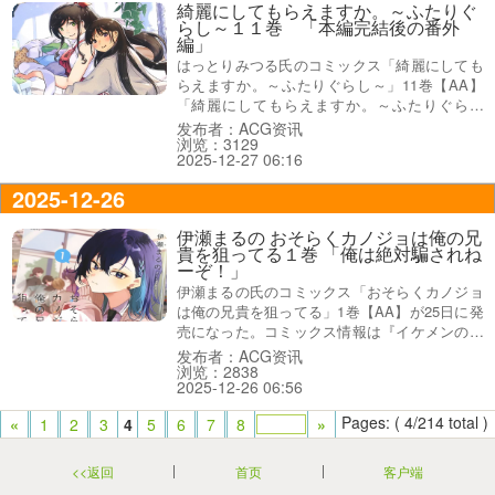
綺麗にしてもらえますか。～ふたりぐ
らし～１１巻 「本編完結後の番外
編」
はっとりみつる氏のコミックス「綺麗にしても
らえますか。～ふたりぐらし～」11巻【AA】
「綺麗にしてもらえますか。～ふたりぐらし
～」11巻【AA】が25日に発売になった。本編
发布者：ACG资讯
浏览：3129
完結後の番外編をまとめたもの』とのこと。
2025-12-27 06:16
2025-12-26
伊瀬まるの おそらくカノジョは俺の兄
貴を狙ってる１巻 「俺は絶対騙されね
ーぞ！」
伊瀬まるの氏のコミックス「おそらくカノジョ
は俺の兄貴を狙ってる」1巻【AA】が25日に発
売になった。コミックス情報は『イケメンの兄
貴と近づきたい女子に利用され、もう二度と女
发布者：ACG资讯
浏览：2838
性を信じないと決めていた。そんな中、やたら
2025-12-26 06:56
と話しかけてくる美少女が現れ！？』で、裏表
紙は『俺は絶対騙されねーぞ！』などだった。
Pages: ( 4/214 total )
«
1
2
3
4
5
6
7
8
»
<<返回
首页
客户端