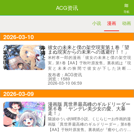
≋
ACG资讯
导航
小说
漫画
动画
2026-03-10
彼女の未来と僕の架空現実第１卷「望
まぬ現実からの未来への逃避行！！」
米村孝一郎的漫画「彼女の未来と僕の架空現
実」第1卷【AA】于秋叶原发售。裏表紙は『現
実と未来の狭間で彼女が下した決断と
は…！？』、『実機体験型SLG「機重動騎徨星
发布者：ACG资讯
浏览：1589
譚」――その架空現実に彼女は救いを求める』
2026-03-10 06:59
で、オビ謳い文句は『望まぬ現実からの未来へ
の逃避行！！』だった。
2026-03-09
漫画版 異世界最高峰のギルドリーダー
第６卷 「ヤンデレ美少女の愛、大暴
走！」
陽波ゆうい的WEB小説、くじらじーお作画的漫
画版「異世界最高峰のギルドリーダー」第6卷
【AA】于秋叶原发售。裏表紙が『癒やしのリゾ