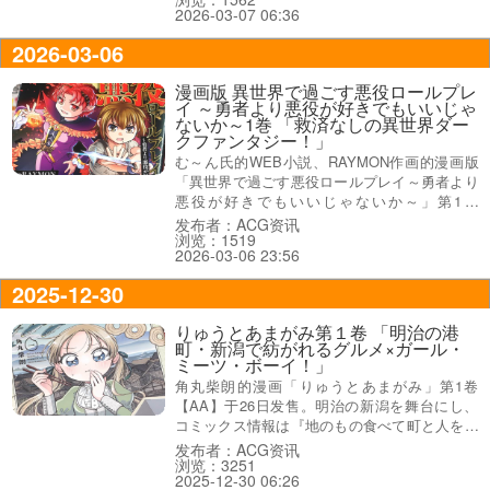
2026-03-07 06:36
スキルを駆使してセカンドライフを謳歌！』に
なってる。
2026-03-06
漫画版 異世界で過ごす悪役ロールプレ
イ ～勇者より悪役が好きでもいいじゃ
ないか～1巻 「救済なしの異世界ダー
クファンタジー！」
む～ん氏的WEB小説、RAYMON作画的漫画版
「異世界で過ごす悪役ロールプレイ～勇者より
悪役が好きでもいいじゃないか～」第1卷
【AA】于秋叶原发售。裏表紙が『いつか魔王へ
发布者：ACG资讯
浏览：1519
至る悪逆譚、開幕！』、オビ謳い文句は『救済
2026-03-06 23:56
なしの異世界ダークファンタジー！』などな
ど。
2025-12-30
りゅうとあまがみ第１卷 「明治の港
町・新潟で紡がれるグルメ×ガール・
ミーツ・ボーイ！」
角丸柴朗的漫画「りゅうとあまがみ」第1卷
【AA】于26日发售。明治の新潟を舞台にし、
コミックス情報は『地のもの食べて町と人を知
っていく、英国少女と、青年料理人のお話』な
发布者：ACG资讯
浏览：3251
ど、謳い文句は『明治の港町・新潟で紡がれ
2025-12-30 06:26
る、グルメ×ガール・ミーツ・ボーイ！』。