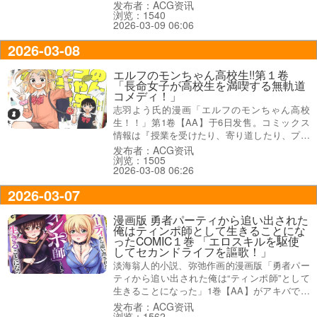
ート地で、ギルメン達が大暴れ！？』、オビは
发布者：ACG资讯
浏览：1540
『ヤンデレ美少女の愛、大暴走！ギルメン全員
2026-03-09 06:06
が愛の包囲網で最強化！？』などだった。
2026-03-08
エルフのモンちゃん高校生!!第１卷
「長命女子が高校生を満喫する無軌道
コメディ！」
志羽よう氏的漫画「エルフのモンちゃん高校
生！！」第1卷【AA】于6日发售。コミックス
情報は『授業を受けたり、寄り道したり、プリ
クラ撮ったり…フツーのはずのスクールライフ
发布者：ACG资讯
浏览：1505
をやりたい放題満喫する！』、裏表紙が『長命
2026-03-08 06:26
女子が高校生を満喫する無軌道コメディ！』だ
った。
2026-03-07
漫画版 勇者パーティから追い出された
俺はティンポ師として生きることにな
ったCOMIC１巻 「エロスキルを駆使
してセカンドライフを謳歌！」
淡海翁人的小説、弥弛作画的漫画版「勇者パー
ティから追い出された俺は“ティンポ師”として
生きることになった」1巻【AA】がアキバでは
もう出ていて、コミックス情報は『元最強賢者
发布者：ACG资讯
浏览：1562
がティンポ師にクラスチェンジ！？』、『エロ