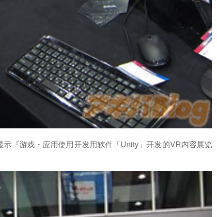
动情报显示『游戏・应用使用开发用软件「Unity」开发的VR内容展览