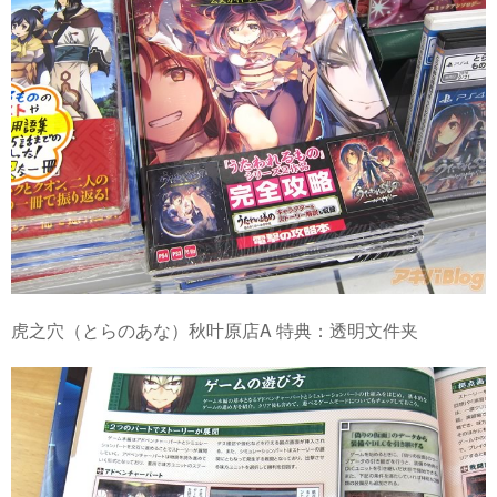
虎之穴（とらのあな）秋叶原店A 特典：透明文件夹