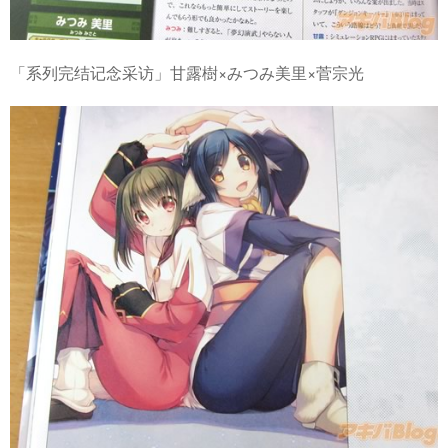
「系列完结记念采访」甘露樹×みつみ美里×菅宗光