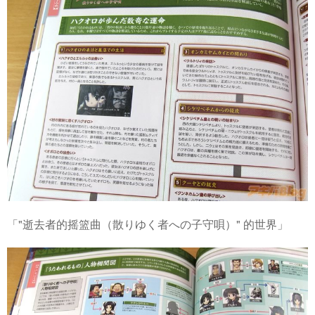
「"逝去者的摇篮曲（散りゆく者への子守唄）" 的世界」