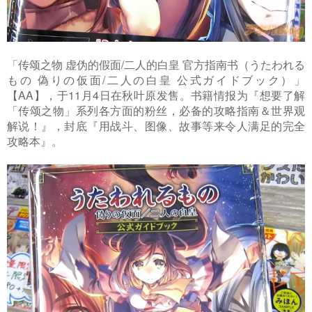
「传颂之物 虚伪的假面/二人的白皇 官方指南书（うたわれる
もの 偽りの仮面/二人の白皇 公式ガイドブック）」
【AA】，于11月4日在秋叶原发售。书籍情报为『想要了解
「传颂之物」系列各方面的粉丝，必备的攻略指南＆世界观
解说！』，封底『用战斗、图像、故事等来令人满足的完全
攻略本』。