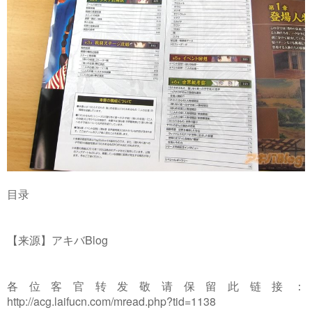
目录
【来源】アキバBlog
各位客官转发敬请保留此链接：
http://acg.laifucn.com/mread.php?tid=1138