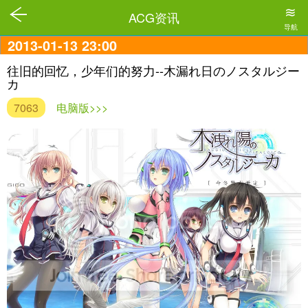
≋
ACG资讯
导航
2013-01-13 23:00
往旧的回忆，少年们的努力--木漏れ日のノスタルジー
カ
7063
电脑版>>>