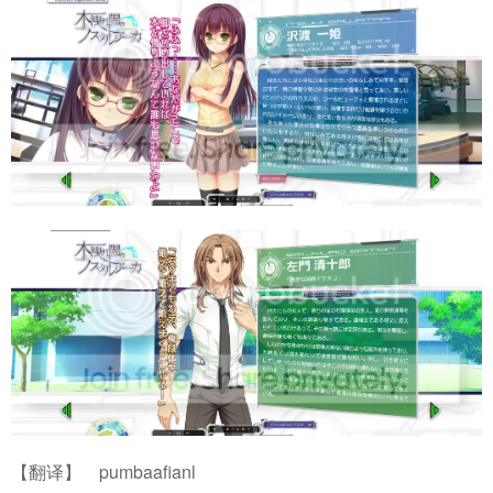
【翻译】 pumbaafianl