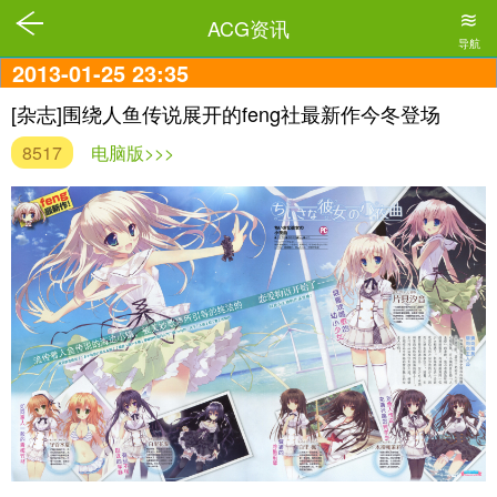
≋
ACG资讯
导航
2013-01-25 23:35
[杂志]围绕人鱼传说展开的feng社最新作今冬登场
8517
电脑版>>>