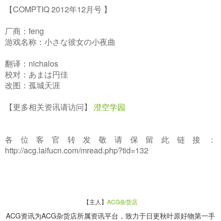
【COMPTIQ 2012年12月号 】
厂商：feng
游戏名称：小さな彼女の小夜曲
翻译：nichalos
校对：あまは円佳
改图：孤城天涯
【更多相关资讯请访问】
澄空学园
各位客官转发敬请保留此链接：
http://acg.laifucn.com/mread.php?tid=132
【主人】
ACG杂货店
ACG资讯为ACG杂货店所属资讯平台，致力于日更秋叶原好物第一手