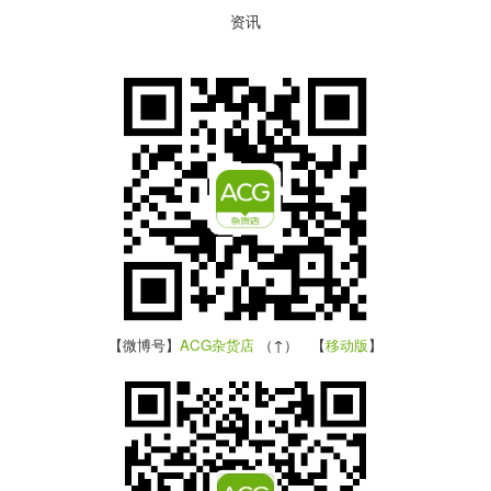
资讯
【微博号】
ACG杂货店
（↑） 【
移动版
】