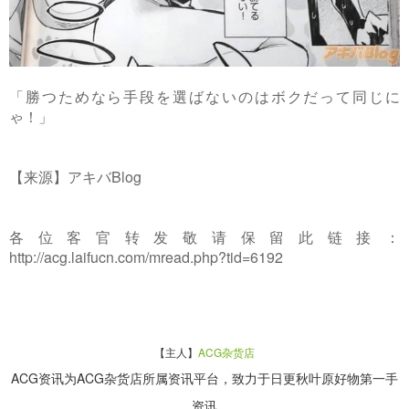
「勝つためなら手段を選ばないのはボクだって同じに
ゃ！」
【来源】アキバBlog
各位客官转发敬请保留此链接：
http://acg.laifucn.com/mread.php?tid=6192
【主人】
ACG杂货店
ACG资讯为ACG杂货店所属资讯平台，致力于日更秋叶原好物第一手
资讯