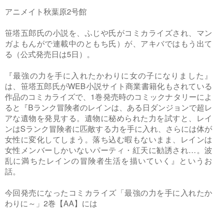
アニメイト秋葉原2号館
笹塔五郎氏の小説を、ふじや氏がコミカライズされ、マン
ガよもんがで連載中のともち氏）が、アキバではもう出て
る（公式発売日は5日）。
『最強の力を手に入れたかわりに女の子になりました』
は、笹塔五郎氏がWEB小説サイト商業書籍化もされている
作品のコミカライズで、1巻発売時のコミックナタリーによ
ると『Bランク冒険者のレインは、ある日ダンジョンで超レ
アな遺物を発見する。遺物に秘められた力を試すと、レイ
ンはSランク冒険者に匹敵する力を手に入れ、さらには体が
女性に変化してしまう。落ち込む暇もないまま、レインは
女性メンバーしかいないパーティ・紅天に勧誘され…。波
乱に満ちたレインの冒険者生活を描いていく』というお
話。
今回発売になったコミカライズ「最強の力を手に入れたか
わりに～」2巻【AA】には