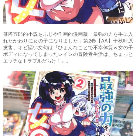
笹塔五郎的小説をふじや作画的漫画版「最強の力を手に入
れたかわりに女の子になりました」第2卷【AA】于秋叶原
发售、オビ謳い文句は『ひょんなことで不幸体質＆女の子
ボディになってしまったレインの冒険者生活は、ちょっと
エッチなトラブルだらけ！』。