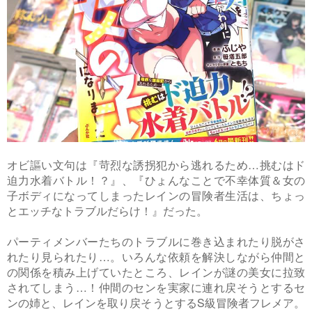
オビ謳い文句は『苛烈な誘拐犯から逃れるため…挑むはド
迫力水着バトル！？』、『ひょんなことで不幸体質＆女の
子ボディになってしまったレインの冒険者生活は、ちょっ
とエッチなトラブルだらけ！』だった。
パーティメンバーたちのトラブルに巻き込まれたり脱がさ
れたり見られたり…。いろんな依頼を解決しながら仲間と
の関係を積み上げていたところ、レインが謎の美女に拉致
されてしまう…！仲間のセンを実家に連れ戻そうとするセ
ンの姉と、レインを取り戻そうとするS級冒険者フレメア。