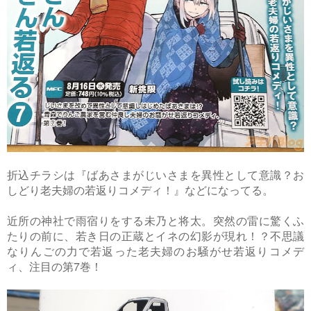
折込チラシは『ばあさまがじいさまを異性として意識？お
しどり老夫婦の若返りコメディ！』などになってる。
近所の神社で雨宿りをする未乃と将太。突然の雷に驚くふ
たりの前に、若き日の正蔵とイネの幻影が現れ！？不思議
なりんごの力で若返った老夫婦のお騒がせ若返りコメデ
ィ、注目の第7巻！