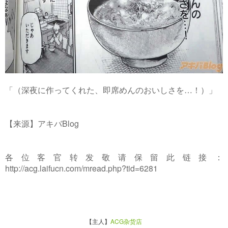
「（深夜に作ってくれた、即席めんのおいしさを…！）」
【来源】アキバBlog
各位客官转发敬请保留此链接：
http://acg.laifucn.com/mread.php?tid=6281
【主人】
ACG杂货店