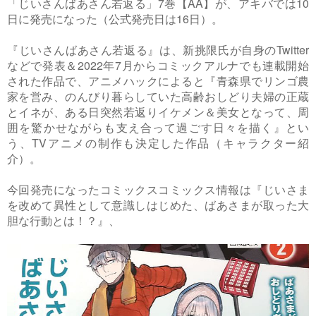
「じいさんばあさん若返る」7巻【AA】が、アキバでは10
日に発売になった（公式発売日は16日）。
『じいさんばあさん若返る』は、新挑限氏が自身のTwitter
などで発表＆2022年7月からコミックアルナでも連載開始
された作品で、アニメハックによると『青森県でリンゴ農
家を営み、のんびり暮らしていた高齢おしどり夫婦の正蔵
とイネが、ある日突然若返りイケメン＆美女となって、周
囲を驚かせながらも支え合って過ごす日々を描く』とい
う、TVアニメの制作も決定した作品（キャラクター紹
介）。
今回発売になったコミックスコミックス情報は『じいさま
を改めて異性として意識しはじめた、ばあさまが取った大
胆な行動とは！？』、