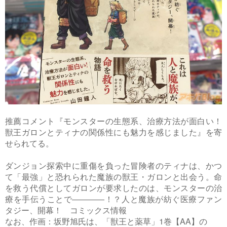
推薦コメント『モンスターの生態系、治療方法が面白い！
獣王ガロンとティナの関係性にも魅力を感じました』を寄
せられてる。
ダンジョン探索中に重傷を負った冒険者のティナは、かつ
て「最強」と恐れられた魔族の獣王・ガロンと出会う。命
を救う代償としてガロンが要求したのは、モンスターの治
療を手伝うことで――――！？人と魔族が紡ぐ医療ファン
タジー、開幕！ コミックス情報
なお、作画：坂野旭氏は、「獣王と薬草」1巻【AA】の