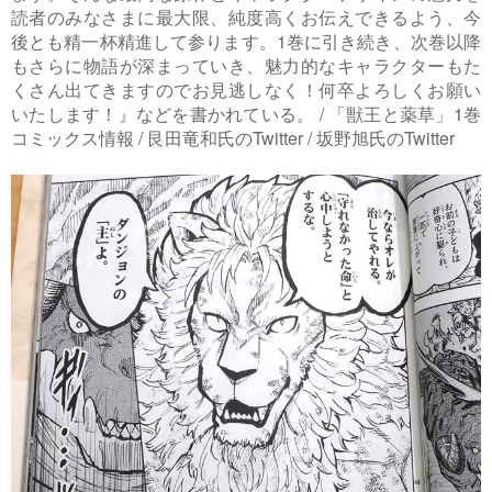
読者のみなさまに最大限、純度高くお伝えできるよう、今
後とも精一杯精進して参ります。1巻に引き続き、次巻以降
もさらに物語が深まっていき、魅力的なキャラクターもた
くさん出てきますのでお見逃しなく！何卒よろしくお願い
いたします！』などを書かれている。 / 「獣王と薬草」1巻
コミックス情報 / 艮田竜和氏のTwitter / 坂野旭氏のTwitter