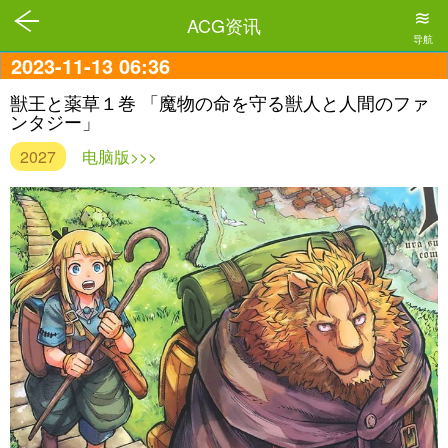
≋
ACG资讯
导航
2023-11-13 06:36
獣王と薬草１巻 「魔物の命を守る獣人と人間のファ
ンタジー」
2027
电脑版>>>