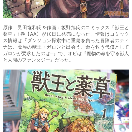
原作：艮田竜和氏＆作画：坂野旭氏のコミックス「獣王と
薬草」1巻【AA】が10日に発売になった。情報はコミック
ス情報は『ダンジョン探索中に重傷を負った冒険者のティ
ナは、魔族の獣王・ガロンと出会う。命を救う代償として
ガロンが要求したのは─』で、オビは『魔物の命を守る獣人
と人間のファンタジー』だった。