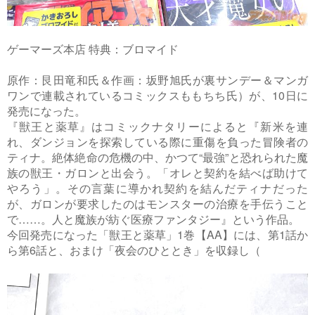
ゲーマーズ本店 特典：ブロマイド
原作：艮田竜和氏＆作画：坂野旭氏が裏サンデー＆マンガ
ワンで連載されているコミックスももちち氏）が、10日に
発売になった。
『獣王と薬草』はコミックナタリーによると『新米を連
れ、ダンジョンを探索している際に重傷を負った冒険者の
ティナ。絶体絶命の危機の中、かつて“最強”と恐れられた魔
族の獣王・ガロンと出会う。「オレと契約を結べば助けて
やろう」。その言葉に導かれ契約を結んだティナだった
が、ガロンが要求したのはモンスターの治療を手伝うこと
で……。人と魔族が紡ぐ医療ファンタジー』という作品。
今回発売になった「獣王と薬草」1巻【AA】には、第1話か
ら第6話と、おまけ「夜会のひととき」を収録し（