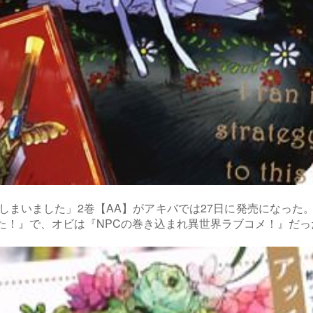
しまいました」2巻【AA】がアキバでは27日に発売になった
た！』で、オビは『NPCの巻き込まれ異世界ラブコメ！』だっ