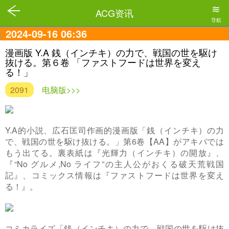
≋
ACG资讯
导航
2024-09-16 06:36
漫画版 Y.A 銭（インチキ）の力で、戦国の世を駆け
抜ける。第６卷 「ファストフードは世界を変え
る！」
2091
电脑版>>>
Y.A的小説、広石匡司作画的漫画版「銭（インチキ）の力
で、戦国の世を駆け抜ける。」第6卷【AA】がアキバでは
もう出てる。裏表紙は『光輝力（インチキ）の開放』、
『“No グルメ,No ライフ”の主人公がおくる破天荒戦国
記』、コミックス情報は『ファストフードは世界を変え
る！』。
コミカライズ「銭（インチキ）の力で、戦国の世を駆け抜