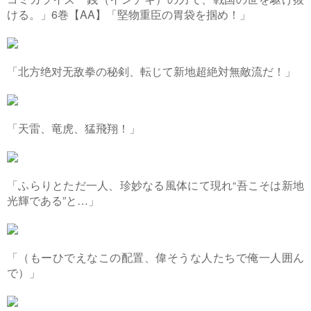
ける。」6巻【AA】「堅物重臣の胃袋を掴め！」
「北方绝对无敌拳の秘剣、転じて新地超絶対無敵流だ！」
「天雷、竜虎、猛飛翔！」
「ふらりとただ一人、珍妙なる風体にて現れ“吾こそは新地
光輝である”と…」
「（もーひでえなこの配置、偉そうな人たちで俺一人囲ん
で）」