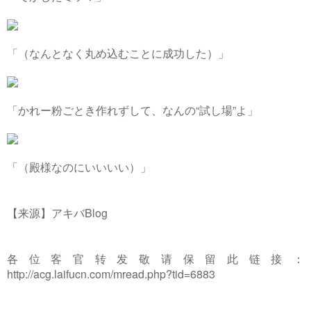
「（なんとなく丸め込むことに成功した）」
「かれー粉ごとき作れずして、なんの“試し場”よ」
「（殿様なのにいいいい）」
【来源】アキバBlog
各位客官转发敬请保留此链接：
http://acg.laifucn.com/mread.php?tid=6883