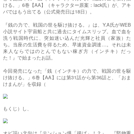
ける。」6巻【AA】（キャラクター原案：lack氏）が、アキ
バではもう出てる（公式発売日は18日）。
『銭の力で、戦国の世を駆け抜ける。』は、Y.A氏がWEB
小説サイト宇宙船と共に過去にタイムスリップ。血で血を
洗う戦国時代に、突如迷い込んだ光輝と社員（家族）た
ち。当座の生活費を得るため、早速資金調達…。それは未
来人ならではのとんでもない稼ぎ方（インチキ）だっ
た！』で始まったお話。
今回発売になった「銭（インチキ）の力で、戦国の世を駆
け抜ける。」6巻【AA】には第31話から第36話と、「おま
けまんが」を収録（
もくじ）し、
オビ謳い文句は『テンション爆「揚げ」！？』、『堅物重