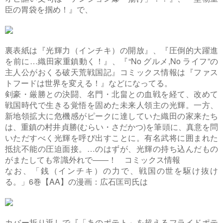
臣の胃袋を掴め！』で、
裏表紙は『光輝力（インチキ）の開放』、『圧倒的大躍進
を前に…織田家重鎮動く！』、『“No グルメ,No ライフ”の
主人公がおくる破天荒戦国記』コミックス情報は『ファス
トフードは世界を変える！』などになってる。
剣豪・厳勝との決闘、名門・北畠との血戦を経て、改めて
戦国時代で生きる覚悟を固めた未来人領主の光輝。一方、
新地領拡大に危機感がピークに達していた織田の家来たち
は、重鎮の村井貞勝(むらい・さだかつ)を筆頭に、真意を問
いただすべく光輝を呼び出すことに。有名武将に囲まれた
抵抗不能の圧迫面接。…のはずが、光輝の持ち込んだもの
がまたしても常識外れで――！ コミックス情報
なお、「銭（インチキ）の力で、戦国の世を駆け抜け
る。」6巻【AA】の漫画：広石匡司氏は
カバー折り返しで『「あのポテト」を超えるフライドポテ