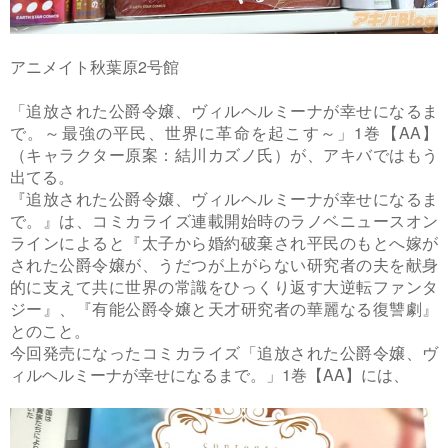
アニメイト秋葉原2号館
「追放された公爵令嬢、ヴィルヘルミーナが幸せになるま
で。～最強の平民、世界に革命を起こす～」1巻【AA】
（キャラクター原案：結川カズノ氏）が、アキバではもう
出てる。
『追放された公爵令嬢、ヴィルヘルミーナが幸せになるま
で。』は、コミカライズ連載開始時のラノベニュースオン
ラインによると『太子から婚約破棄され平民のもとへ嫁が
された公爵令嬢が、うだつが上がらない研究者の夫を献身
的に支えて共に世界の常識をひっくり返す大逆転ファンタ
ジー』、『有能公爵令嬢と天才研究者の華麗なる復讐劇』
とのこと。
今回発売になったコミカライズ「追放された公爵令嬢、ヴ
ィルヘルミーナが幸せになるまで。」1巻【AA】には、