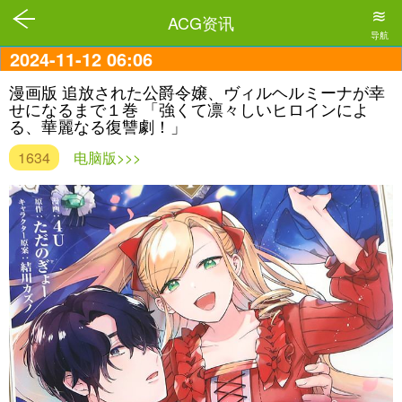
≋
ACG资讯
导航
2024-11-12 06:06
漫画版 追放された公爵令嬢、ヴィルヘルミーナが幸
せになるまで１巻 「強くて凛々しいヒロインによ
る、華麗なる復讐劇！」
1634
电脑版>>>