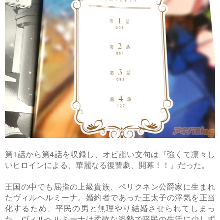
第1話から第4話を収録し、オビ謳い文句は『強くて凛々し
いヒロインによる、華麗なる復讐劇、開幕！！』だった。
王国の中でも屈指の上級貴族、ペリクネン公爵家に生まれ
たヴィルヘルミーナ。婚約者であった王太子の浮気を正当
化するため、平民の男と無理やり結婚させられてしまっ
た。ヴィルヘルミーナは柔軟な姿勢で平民の生活に少しず