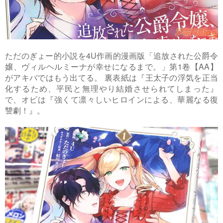
ただのぎょー的小説を4U作画的漫画版「追放された公爵令
嬢、ヴィルヘルミーナが幸せになるまで。」第1卷【AA】
がアキバではもう出てる。 裏表紙は『王太子の浮気を正当
化するため、平民と無理やり結婚させられてしまった』
で、オビは『強くて凛々しいヒロインによる、華麗なる復
讐劇！』。