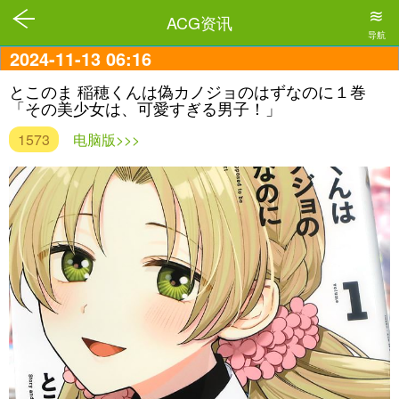
≋
ACG资讯
导航
2024-11-13 06:16
とこのま 稲穂くんは偽カノジョのはずなのに１巻
「その美少女は、可愛すぎる男子！」
1573
电脑版>>>