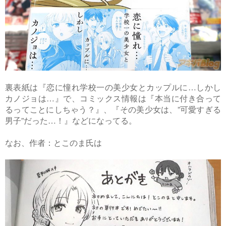
裏表紙は『恋に憧れ学校一の美少女とカップルに…しかし
カノジョは…』で、コミックス情報は『本当に付き合って
るってことにしちゃう？』、『その美少女は、”可愛すぎる
男子”だった…！』などになってる。
なお、作者：とこのま氏は