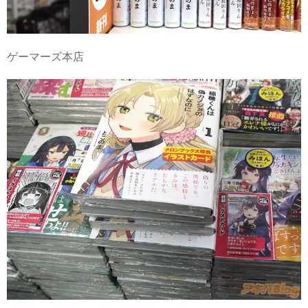
ゲーマーズ本店