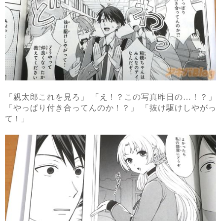
「親太郎これを見ろ」 「え！？この写真昨日の…！？」
「やっぱり付き合ってんのか！？」 「抜け駆けしやがっ
て！」