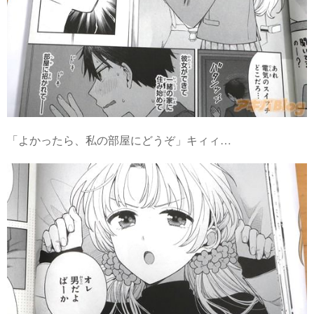
「よかったら、私の部屋にどうぞ」キィィ…