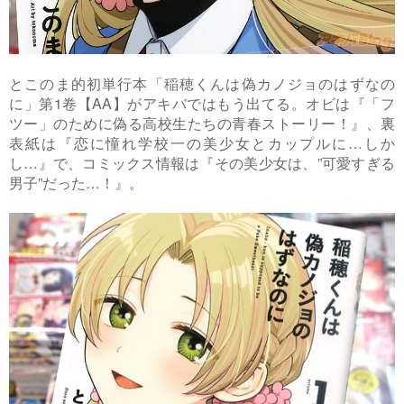
とこのま的初単行本「稲穂くんは偽カノジョのはずなの
に」第1卷【AA】がアキバではもう出てる。オビは『「フ
ツー」のために偽る高校生たちの青春ストーリー！』、裏
表紙は『恋に憧れ学校一の美少女とカップルに…しか
し…』で、コミックス情報は『その美少女は、”可愛すぎる
男子”だった…！』。