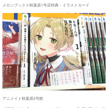
メロンブックス秋葉原1号店特典：イラストカード
アニメイト秋葉原2号館