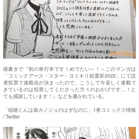
後書きで『初の単行本です！めでたい～！～このマンガは
「コミックアース・スター・ヨミキリ総選挙2022」にて読
者投票で連載化が決まったので、こうして今楽しく連載で
きているのは投票してくださった方々のおかげです…！と
ても感謝しています！』などを書かれている。
「稲穂くんは偽カノジョのはずなのに」1巻コミックス情報
/ Twitter