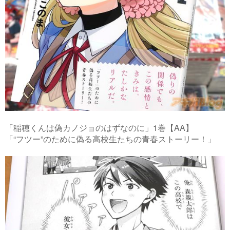
「稲穂くんは偽カノジョのはずなのに」1巻【AA】
「“フツー”のために偽る高校生たちの青春ストーリー！」