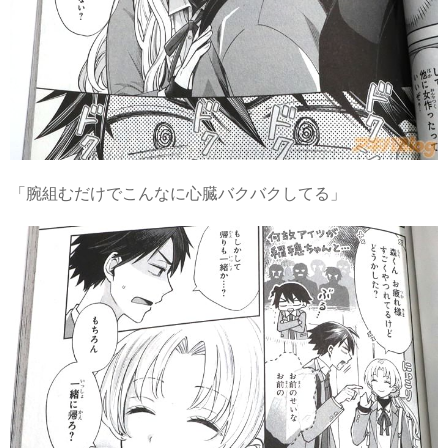
「腕組むだけでこんなに心臓バクバクしてる」