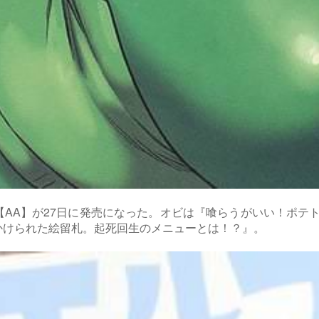
【AA】が27日に発売になった。オビは『喰らうがいい！ポテ
かけられた絵留札。起死回生のメニューとは！？』。