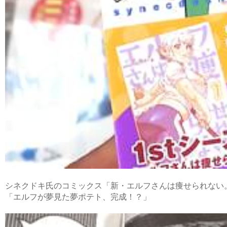
シネクドキ氏のコミックス「新・エルフさんは痩せられない。
「エルフが夢見た夢ポテト、完成！？」