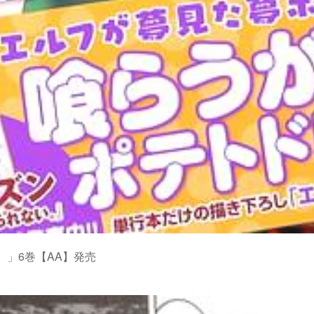
」6巻【AA】発売