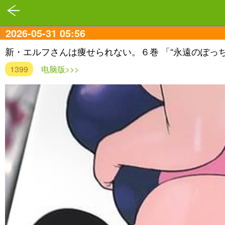
2026-05-31 05:56
新・エルフさんは痩せられない。６巻 「“永遠のぽっ
1399
电脑版>>>