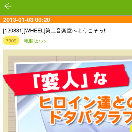
2013-01-03 00:20
[120831][WHEEL]第二音楽室へようこそっ!!
7909
电脑版>>>