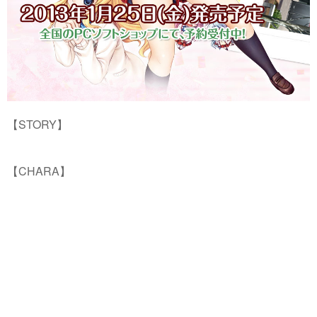
【STORY】
【CHARA】