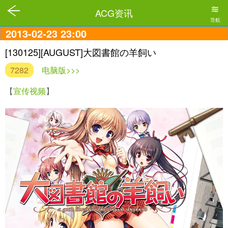
≋
ACG资讯
导航
2013-02-23 23:00
[130125][AUGUST]大図書館の羊飼い
7282
电脑版>>>
【
宣传视频
】