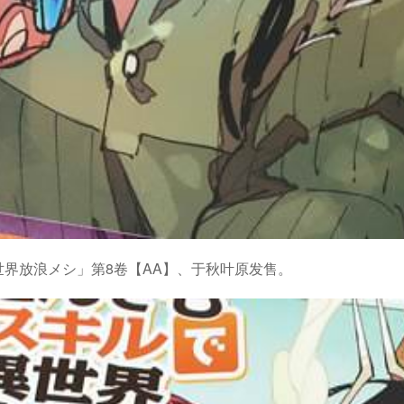
界放浪メシ」第8卷【AA】、于秋叶原发售。