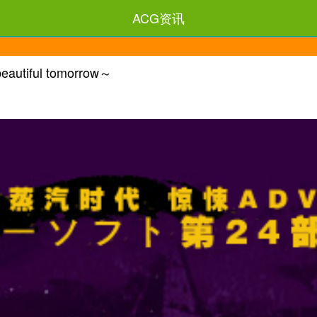
ACG资讯
iful tomorrow～