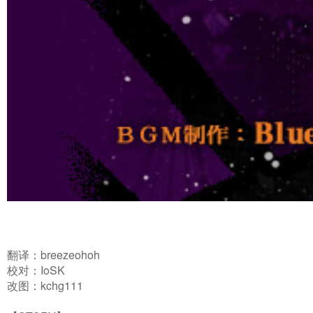
翻译：breezeohoh
校对：IoSK
改图：kchg111