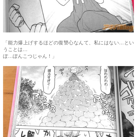
「能力爆上げするほどの復讐心なんて、私にはない…とい
うことは…
ぽ…ぽんこつじゃん！」