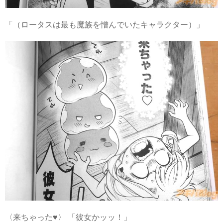
「（ロータスは最も魔族を憎んでいたキャラクター）」
〈来ちゃった♥〉 「彼女かッッ！」