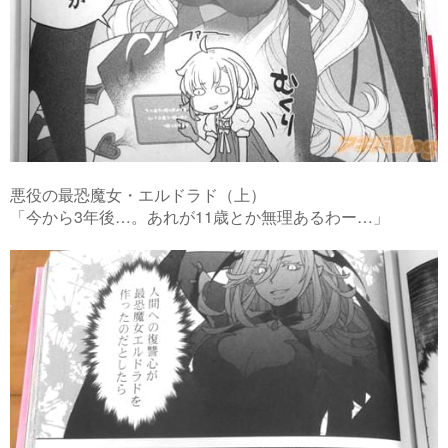
悪役の最恐魔女・エルドラド（上）
「今から3年後…。あれが11歳とか無理あるわー…」