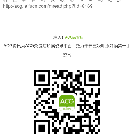
http://acg.laifucn.com/mread.php?tid=8169
【主人】
ACG杂货店
ACG资讯为ACG杂货店所属资讯平台，致力于日更秋叶原好物第一手
资讯