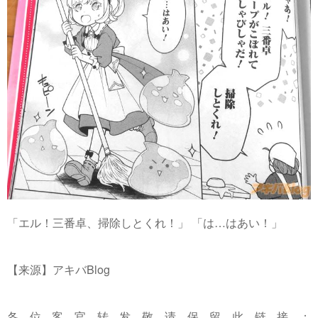
「エル！三番卓、掃除しとくれ！」 「は…はあい！」
【来源】アキバBlog
各位客官转发敬请保留此链接：