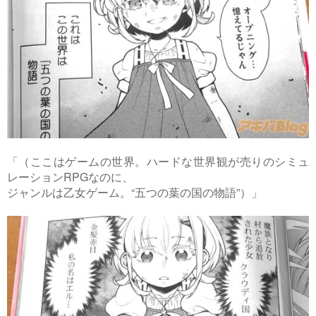
「（ここはゲームの世界。ハードな世界観が売りのシミュ
レーションRPGなのに、
ジャンルは乙女ゲーム。“五つの葉の国の物語”）」