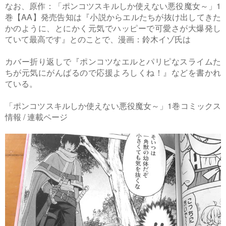
なお、原作：「ポンコツスキルしか使えない悪役魔女～」1
巻【AA】発売告知は『小説からエルたちが抜け出してきた
かのように、とにかく元気でハッピーで可愛さが大爆発し
ていて最高です』とのことで、漫画：鈴木イゾ氏は
カバー折り返しで『ポンコツなエルとパリピなスライムた
ちが元気にがんばるので応援よろしくね！』などを書かれ
ている。
「ポンコツスキルしか使えない悪役魔女～」1巻コミックス
情報 / 連載ページ