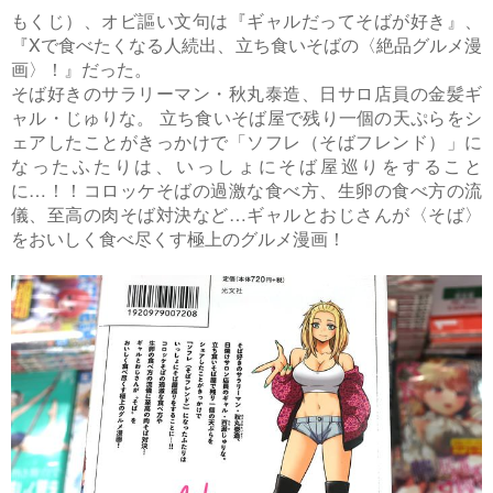
もくじ）、オビ謳い文句は『ギャルだってそばが好き』、
『Xで食べたくなる人続出、立ち食いそばの〈絶品グルメ漫
画〉！』だった。
そば好きのサラリーマン・秋丸泰造、日サロ店員の金髪ギ
ャル・じゅりな。 立ち食いそば屋で残り一個の天ぷらをシ
ェアしたことがきっかけで「ソフレ（そばフレンド）」に
なったふたりは、いっしょにそば屋巡りをすること
に…！！コロッケそばの過激な食べ方、生卵の食べ方の流
儀、至高の肉そば対決など…ギャルとおじさんが〈そば〉
をおいしく食べ尽くす極上のグルメ漫画！