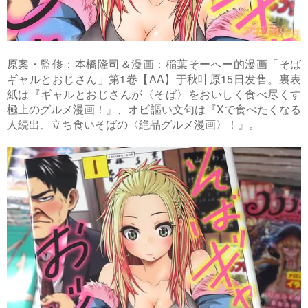
原案・監修：本橋隆司＆漫画：稲葉そーへー的漫画「そば
ギャルとおじさん」第1卷【AA】于秋叶原15日发售。裏表
紙は『ギャルとおじさんが〈そば〉をおいしく食べ尽くす
極上のグルメ漫画！』、オビ謳い文句は『Xで食べたくなる
人続出、立ち食いそばの〈絶品グルメ漫画〉！』。