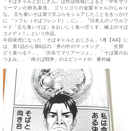
『そばギャルとおじさん』は作品情報によると『中年サラ
リーマンの秋丸泰造。 ゴリッゴリの金髪ギャルのじゅり
な。 立ち食いそば屋で天ぷらをシェアしたことをきっかけ
に 「ソフレ（そばフレンド）」に』、『日本人のソウルフ
ード「立ち食いそば」をおいしく食べ尽くす、極上のそば
コメディ！』という作品。
今回発売になった「そばギャルとおじさん」1巻【AA】に
は、第1話から第6話の「丼の中のマッチング」、「生卵、
どう食べる？」、「渋谷でマリアージュ」、「そば屋のお
つまみ」、「肉そば戦争」のエピソードや、番外編