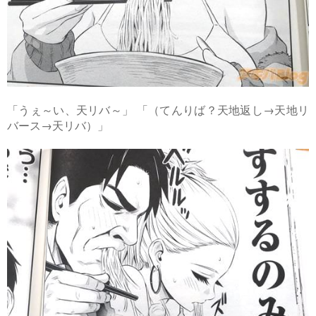
「うぇ～い、天リバ～」 「（てんりば？天地返し→天地リ
バース→天リバ）」