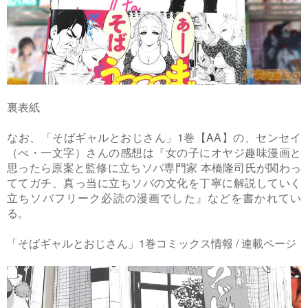
裏表紙
なお、「そばギャルとおじさん」1巻【AA】の、センセイ
（べ・一文字）さんの感想は『女の子にオヤジ趣味漫画と
思ったら原案と監修に立ちソバ専門家 本橋隆司氏が関わっ
ててガチ、真っ当に立ちソバの文化を丁寧に解説していく
立ちソバフリーク必読の漫画でした』などを書かれてい
る。
「そばギャルとおじさん」1巻コミックス情報 / 連載ページ