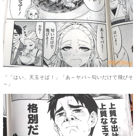
「「はい、天玉そば！」「あ～ヤバ～匂いだけで飛びそ
～」