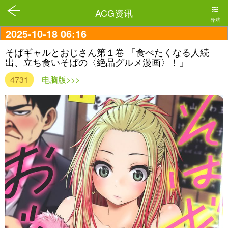
≋
ACG资讯
导航
2025-10-18 06:16
そばギャルとおじさん第１卷 「食べたくなる人続
出、立ち食いそばの〈絶品グルメ漫画〉！」
4731
电脑版>>>