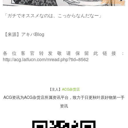
「ガチでオススメなのは、こっからなんだなー」
【来源】アキバBlog
各位客官转发敬请保留此链接：
http://acg.laifucn.com/mread.php?tid=8562
【主人】
ACG杂货店
ACG资讯为ACG杂货店所属资讯平台，致力于日更秋叶原好物第一手
资讯