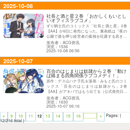
に挑む！』だった。
2025-10-08
社長と酒と星２巻 「おかしくもいとし
いオフィスラブコメ」
ずり騎士氏のコミックス「社長と酒と星」2巻
【AA】が6日に発売になった。裏表紙は『夜の
公園で酒を呷り経営者の孤独を吐露する若き女
社長・井筒玲奈と、そんな彼女を毎晩のように
发布者：ACG资讯
浏览：1536
支える係長の石墨憲一』で、オビ謳い文句は
2025-10-08 06:56
『おかしくもいとしいオフィスラブコメ♥』な
どになってた。
2025-10-07
百合のはじまりは奴隷から２巻 「動け
ば絡まる四角関係ラブコメディ！」
原作：デス山ハナ子氏＆漫画：みもと氏のコミ
ックス「百合のはじまりは奴隷から」2巻
【AA】がアキバではもう出てる（公式発売日は
7日）。オビ謳い文句は『疑いも関係性もます
发布者：ACG资讯
浏览：1630
ます深まる第2巻』で、裏表紙は『約束の上書
2025-10-07 06:16
きでキャパオーバー！？動けば絡まる四角関係
ラブコメディ！』などだった。
Pages: (
«
9
10
11
12
13
14
15
16
»
12/216 total )