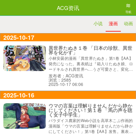
≋
ACG资讯
导航
小说
漫画
动画
2025-10-17
異世界たぬき１巻 「日本の珍獣、異世
界を化かす」
小林安曇的漫画「異世界たぬき」第1卷【AA】
発売になった。裏表紙は『箱入りたぬき娘、ロ
ードキルされ異世界へ…うざ可愛さと、変化の
術で化かし無双！？』、オビ謳い文句は『かわ
发布者：ACG资讯
浏览：2585
いさ自慢のたぬきの子（♀）が、まさかの転生
2025-10-17 06:06
で大無双！？』、『日本の珍獣、異世界を化か
す』だった。
2025-10-16
ウマの言葉は理解りません だから静か
にしてください！第１卷 「馬の声を聴
く女子中学生」
パラダイス農家的Web小説を高草木こぶ作画的
漫画版「ウマの言葉は理解りませんだから静か
にしてください！」第1卷【AA】发售。裏表紙