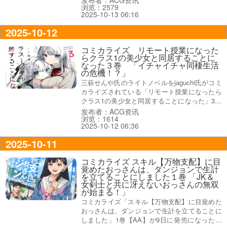
浏览：2579
生き抜く世紀末サバイバルファンタジー！』
2025-10-13 06:16
で、コミックス情報は『人から魔法まで喚び寄
せる最強の魔法』などなど。
2025-10-12
コミカライズ リモート授業になった
らクラス1の美少女と同居することに
なった３巻 「イチャイチャ同棲生活
の危機！？」
三萩せんや氏のライトノベルをjaguchi氏がコミ
カライズされている「リモート授業になったら
クラス1の美少女と同居することになった」3巻
【AA】が10日に発売になった。裏表紙は『誘
发布者：ACG资讯
浏览：1614
い受け上手なお嬢様とはじめる、イチャ甘同居
2025-10-12 06:36
ラブコメディ』で、オビ謳い文句は『妹、襲
来！イチャイチャ同棲生活の危機！？』だっ
2025-10-11
た。
コミカライズ スキル【万物支配】に目
覚めたおっさんは、ダンジョンで生計
を立てることにしました１巻 「JK＆
女剣士と共に冴えないおっさんの無双
が始まる！」
コミカライズ「スキル【万物支配】に目覚めた
おっさんは、ダンジョンで生計を立てることに
しました」1巻【AA】が9日に発売になった。