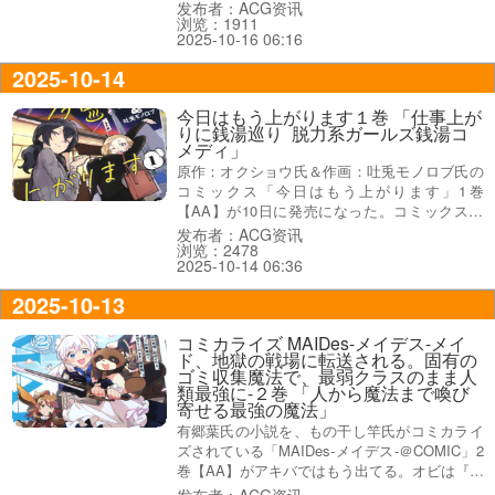
は『個性豊かな馬が喋る！走る！』、オビ謳い
发布者：ACG资讯
浏览：1911
文句は『馬の声を聴く女子中学生の体当たりホ
2025-10-16 06:16
ースマン奮闘記！』だった。
2025-10-14
今日はもう上がります１巻 「仕事上が
りに銭湯巡り 脱力系ガールズ銭湯コ
メディ」
原作：オクショウ氏＆作画：吐兎モノロブ氏の
コミックス「今日はもう上がります」1巻
【AA】が10日に発売になった。コミックス情
報は『疲れた体がユルむ銭湯＆温泉』、裏表紙
发布者：ACG资讯
浏览：2478
が『実際に行ける！実在湯巡り』オビは『仕事
2025-10-14 06:36
上がりに銭湯巡り♥疲れた体に染み入る脱力系
ガールズ銭湯コメディ』。
2025-10-13
コミカライズ MAIDes-メイデス-メイ
ド、地獄の戦場に転送される。固有の
ゴミ収集魔法で、最弱クラスのまま人
類最強に-２巻 「人から魔法まで喚び
寄せる最強の魔法」
有郷葉氏の小説を、もの干し竿氏がコミカライ
ズされている「MAIDes-メイデス-＠COMIC」2
巻【AA】がアキバではもう出てる。オビは『ド
ジっ子メイド×あざかわタヌキ！最弱コンビが
发布者：ACG资讯