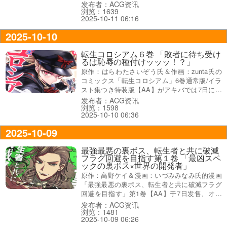
裏表紙が『人生ドン底のおっさんが再起をかけ
发布者：ACG资讯
浏览：1639
て目指すは―』で、オビ謳い文句は『ダンジョ
2025-10-11 06:16
ン化した東京、JK＆女剣士と共に冴えないおっ
さんの無双が始まる！』だった。
2025-10-10
転生コロシアム６巻 「敗者に待ち受け
るは恥辱の種付けッッッ！？」
原作：はらわたさいぞう氏＆作画：zunta氏の
コミックス「転生コロシアム」6巻通常版/イラ
スト集つき特装版【AA】がアキバでは7日に発
売になった。オビ謳い文句は『タッグマッチ第
发布者：ACG资讯
浏览：1598
三戦開幕迫る！』、特装版のコミックス情報は
2025-10-10 06:36
『敗者に待ち受けるは恥辱の種付けッッ
ッ！？』などになってる。
2025-10-09
最強最悪の裏ボス、転生者と共に破滅
フラグ回避を目指す第１卷 「最凶スペ
ックの裏ボス×世界の開発者」
原作：高野ケイ＆漫画：いづみみなみ氏的漫画
「最強最悪の裏ボス、転生者と共に破滅フラグ
回避を目指す」第1卷【AA】于7日发售、オビ
謳い文句は『邪神とやらに聞くとしよう、この
发布者：ACG资讯
浏览：1481
世界のからくりを』、『最凶スペックの裏ボス
2025-10-09 06:26
×世界の開発者。最強スペックが、世界の歪み