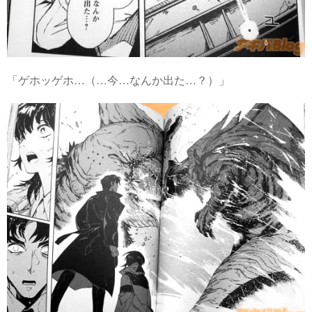
「ゲホッゲホ…（…今…なんか出た…？）」