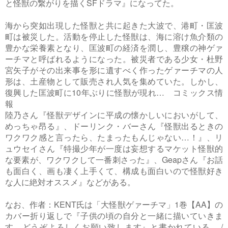
と怪獣の繋がりを描くSFドラマ』になってた。
海から突如出現した怪獣と共に起きた大波で、港町・匡波
町は被災した。活動を停止した怪獣は、海に溶け魚介類の
豊かな栄養素となり、匡波町の経済を潤し、豊穣の神ゲァ
ーチマと呼ばれるようになった。被災者である少女・杜野
宮矢子がその出来事を形に遺すべく作ったゲァーチマの人
形は、土産物として販売され人気を集めていた。しかし、
復興した匡波町に10年ぶりに怪獣が現れ… コミックス情
報
陸乃さん『怪獣デザインに平成の懐かしいにおいがして、
めっちゃ昂る』、ドーリンク・バーさん『怪獣出るときの
ワクワク感と言ったら、たまったもんじゃない…！』、リ
ュウセイさん『特撮少年が一度は妄想するマケット怪獣的
な要素が、ワクワクして一番刺さった』、Geapさん『お話
も面白く、画も凄く上手くて、構成も面白いので怪獣好き
な人に絶対オススメ』などがある。
なお、作者：KENT氏は「大怪獣ゲァーチマ」1巻【AA】の
カバー折り返しで『子供の頃の自分と一緒に描いていきま
す。どうぞよろしくお願い致します』と書かれている。 /