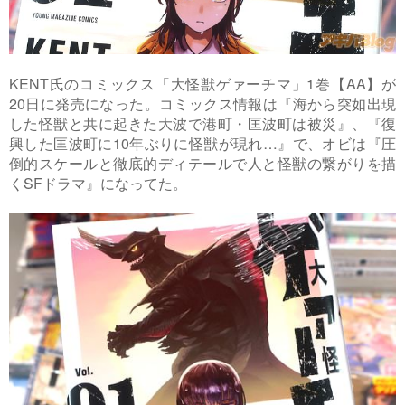
KENT氏のコミックス「大怪獣ゲァーチマ」1巻【AA】が
20日に発売になった。コミックス情報は『海から突如出現
した怪獣と共に起きた大波で港町・匡波町は被災』、『復
興した匡波町に10年ぶりに怪獣が現れ…』で、オビは『圧
倒的スケールと徹底的ディテールで人と怪獣の繋がりを描
くSFドラマ』になってた。