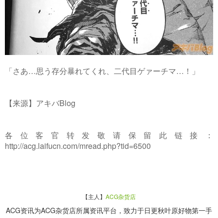
「さあ…思う存分暴れてくれ、二代目ゲァーチマ…！」
【来源】アキバBlog
各位客官转发敬请保留此链接：
http://acg.laifucn.com/mread.php?tid=6500
【主人】
ACG杂货店
ACG资讯为ACG杂货店所属资讯平台，致力于日更秋叶原好物第一手