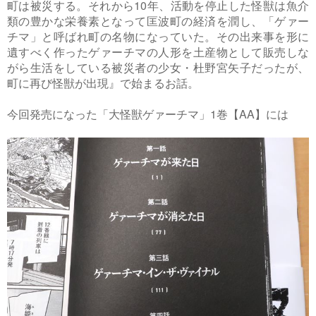
町は被災する。それから10年、活動を停止した怪獣は魚介
類の豊かな栄養素となって匡波町の経済を潤し、「ゲァー
チマ」と呼ばれ町の名物になっていた。その出来事を形に
遺すべく作ったゲァーチマの人形を土産物として販売しな
がら生活をしている被災者の少女・杜野宮矢子だったが、
町に再び怪獣が出現』で始まるお話。
今回発売になった「大怪獣ゲァーチマ」1巻【AA】には