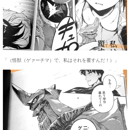
「（怪獣（ゲァーチマ）で、私はそれを覆すんだ！）」