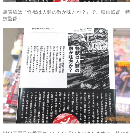
裏表紙は『怪獣は人類の敵か味方か？』で、映画監督・特
技監督：