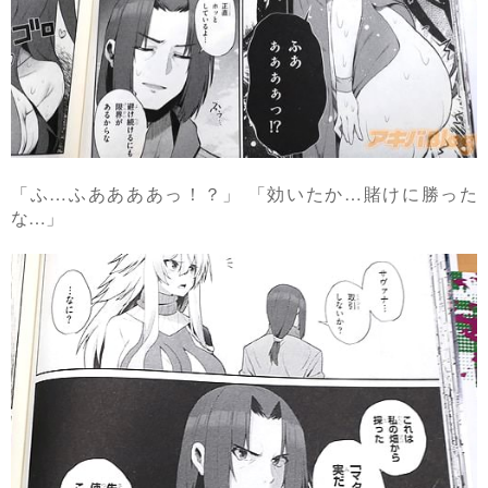
「ふ…ふああああっ！？」 「効いたか…賭けに勝った
な…」