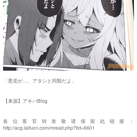
「悪党が…、アタシと同類だよ」
【来源】アキバBlog
各位客官转发敬请保留此链接：
http://acg.laifucn.com/mread.php?tid=6601