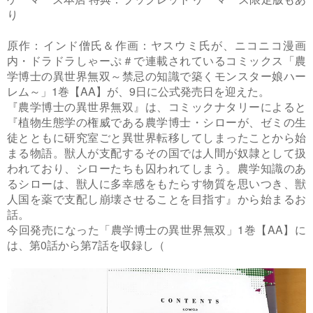
り
原作：インド僧氏＆作画：ヤスウミ氏が、ニコニコ漫画
内・ドラドラしゃーぷ＃で連載されているコミックス「農
学博士の異世界無双～禁忌の知識で築くモンスター娘ハー
レム～」1巻【AA】が、9日に公式発売日を迎えた。
『農学博士の異世界無双』は、コミックナタリーによると
『植物生態学の権威である農学博士・シローが、ゼミの生
徒とともに研究室ごと異世界転移してしまったことから始
まる物語。獣人が支配するその国では人間が奴隷として扱
われており、シローたちも囚われてしまう。農学知識のあ
るシローは、獣人に多幸感をもたらす物質を思いつき、獣
人国を薬で支配し崩壊させることを目指す』から始まるお
話。
今回発売になった「農学博士の異世界無双」1巻【AA】に
は、第0話から第7話を収録し（