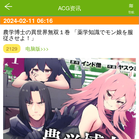
≋
ACG资讯
导航
2024-02-11 06:16
農学博士の異世界無双１巻 「薬学知識でモン娘を服
従させよ！」
2129
电脑版>>>