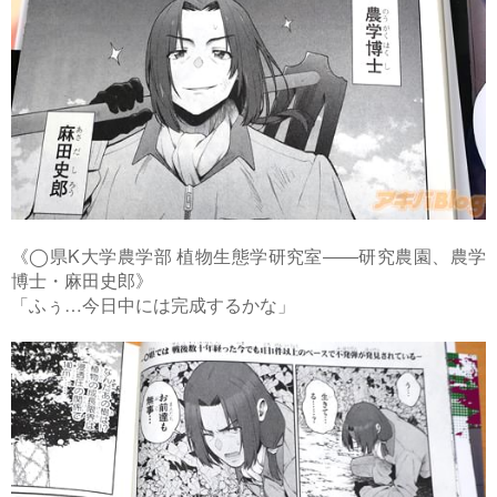
《◯県K大学農学部 植物生態学研究室――研究農園、農学
博士・麻田史郎》
「ふぅ…今日中には完成するかな」