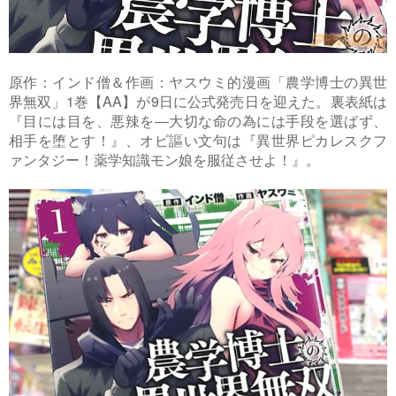
原作：インド僧＆作画：ヤスウミ的漫画「農学博士の異世
界無双」1巻【AA】が9日に公式発売日を迎えた。裏表紙は
『目には目を、悪辣を―大切な命の為には手段を選ばず、
相手を堕とす！』、オビ謳い文句は『異世界ピカレスクフ
ァンタジー！薬学知識モン娘を服従させよ！』。