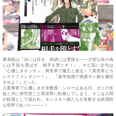
裏表紙は『目には目を、残虐には悪辣を――大切な命の為
には手段を選ばず、相手を堕とす！』、オビ謳い文句は
『心優しきオッサン、異世界で魔王と成る！？異世界ピカ
レスクファンタジー！』、『薬学知識で残虐モン娘を服従
させよ！』だった。
人畜無害で心優しき大学教授・シローはある日、ゼミの生
徒と共に研究室ごと異世界に転移してしまう。そこは人間
が奴隷として扱われ、モンスター娘たちが支配する絶望的
な世界であった―――！