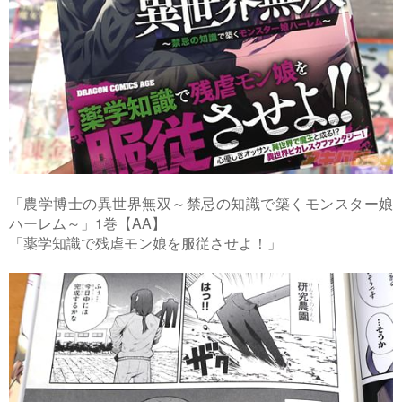
「農学博士の異世界無双～禁忌の知識で築くモンスター娘
ハーレム～」1巻【AA】
「薬学知識で残虐モン娘を服従させよ！」