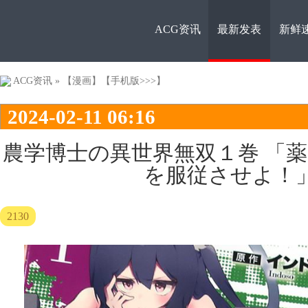
ACG资讯
最新发表
新鲜
ACG资
ACG资讯
»
【漫画】
【手机版>>>】
2024-02-11 06:16
農学博士の異世界無双１巻 「
を服従させよ！
讯
2130