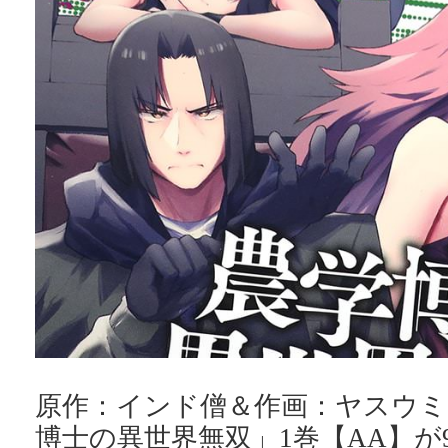
原作：インド僧＆作画：ヤスウミ
博士の異世界無双」1巻【AA】が