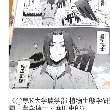
《◯県K大学農学部 植物生態学
園、農学博士・麻田史郎》