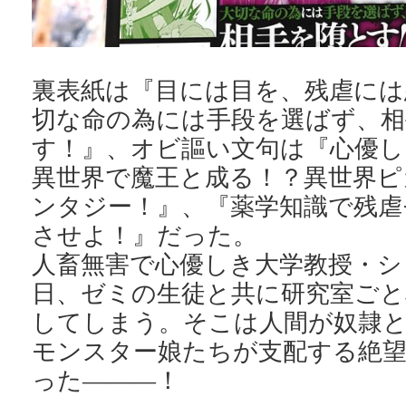
裏表紙は『目には目を、残虐には
切な命の為には手段を選ばず、相
す！』、オビ謳い文句は『心優し
異世界で魔王と成る！？異世界ピ
ンタジー！』、『薬学知識で残虐
させよ！』だった。
人畜無害で心優しき大学教授・シ
日、ゼミの生徒と共に研究室ごと
してしまう。そこは人間が奴隷
モンスター娘たちが支配する絶
った―――！