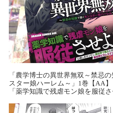
「農学博士の異世界無双～禁忌の
スター娘ハーレム～」1巻【AA】
「薬学知識で残虐モン娘を服従さ