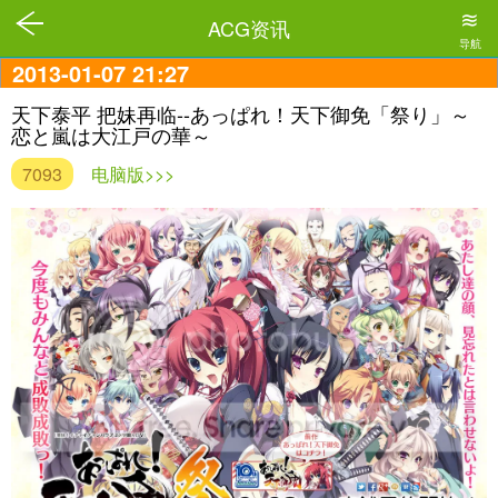
≋
ACG资讯
导航
2013-01-07 21:27
天下泰平 把妹再临--あっぱれ！天下御免「祭り」～
恋と嵐は大江戸の華～
7093
电脑版>>>