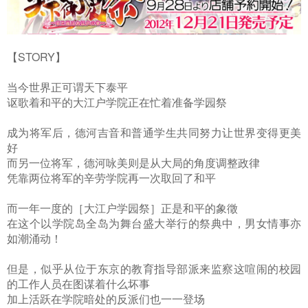
【STORY】
当今世界正可谓天下泰平
讴歌着和平的大江户学院正在忙着准备学园祭
成为将军后，德河吉音和普通学生共同努力让世界变得更美
好
而另一位将军，德河咏美则是从大局的角度调整政律
凭靠两位将军的辛劳学院再一次取回了和平
而一年一度的［大江户学园祭］正是和平的象徵
在这个以学院岛全岛为舞台盛大举行的祭典中，男女情事亦
如潮涌动！
但是，似乎从位于东京的教育指导部派来监察这喧闹的校园
的工作人员在图谋着什么坏事
加上活跃在学院暗处的反派们也一一登场