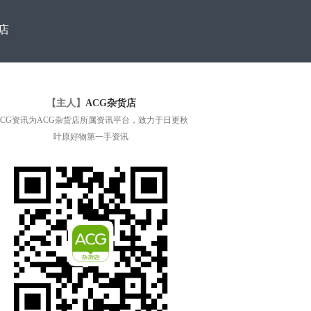
店
【主人】
ACG杂货店
ACG资讯为ACG杂货店所属资讯平台，致力于日更秋
叶原好物第一手资讯