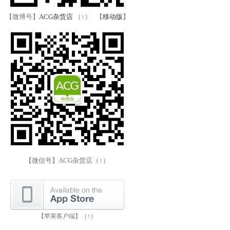
【微博号】
ACG杂货店
（↑） 【
移动版
】
【微信号】ACG杂货店（↑）
【苹果客户端】（↑）