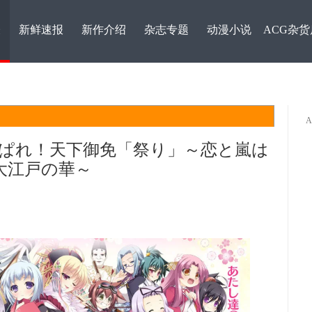
表
新鲜速报
新作介绍
杂志专题
动漫小说
ACG杂货
あっぱれ！天下御免「祭り」～恋と嵐は
大江戸の華～