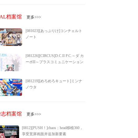
GAL档案馆
更多>>>
[081023][あっぷりけ]コンチェルト
ノート
[081226][CIRCUS]D.C.II P.C.～ダ カ
ーポII～プラスコミュニケーション
[081219][めろめろキュート]ミンナ
ノウタ
杂志档案馆
更多>>>
[0812][PUSH！]chaos；head移植360，
享受宽屏画面并追加新要素