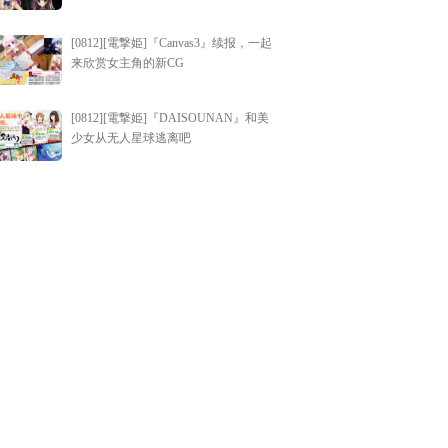
[0812][電撃姫]『Canvas3』续报，一起
来欣赏女主角的新CG
[0812][電撃姫]『DAISOUNAN』和美
少女从无人星球逃离吧