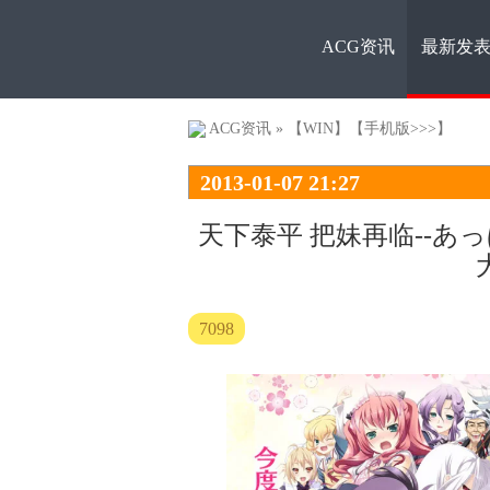
ACG资讯
最新发
ACG资
ACG资讯
»
【WIN】
【手机版>>>】
2013-01-07 21:27
天下泰平 把妹再临--
讯
7098