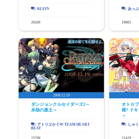
KLEIN
あっぷ
20269
19083
ダンジョンクルセイダーズ2～
オト☆プ
永劫の楽土～
様? ド
～
アトリエかぐや TEAM HEART
しゃく
BEAT
25799
21429