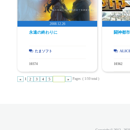
永遠の終わりに
闘神都市I
たまソフト
ALIC
10374
10362
Pages: ( 1/10 total )
«
2
3
4
5
»
1