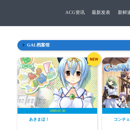
ACG资讯
最新发表
新鲜
ACG资
GAL档案馆
讯
あきまほ！
コンチェ