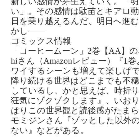
新しい感情が芽生えていく。「明
い」。その感情は駄苗とキアロ動
日を乗り越えるんだ、明日へ進
かし――
コミックス情報
「コーヒームーン」2巻【AA】の
hiさん（Amazonレビュー）『
ワイするシーンも増えて楽しげ
降り続ける世界はどこまでも不穏
しているし、かと思えば、時折
狂気にゾクゾクします』、いお
ぱりこの世界観と読後感がたま
モミジンさん『ゾッとした以外
ない』などがある。