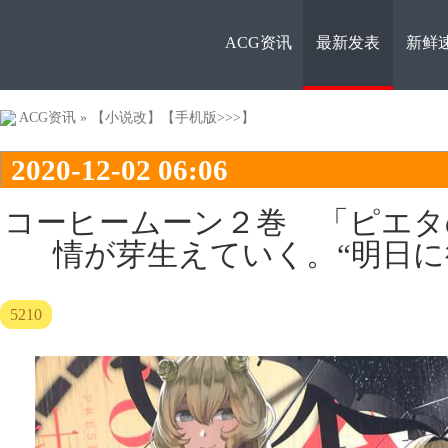
ACG资讯
最新发表
新鲜
ACG资
ACG资讯
»
【小说改】
【手机版>>>】
2020-12-02 06:06
コーヒームーン２巻 「ピエタ
情が芽生えていく。“明日に
讯
5210