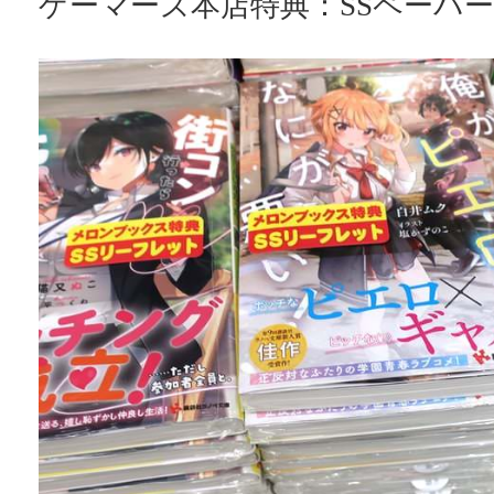
ゲーマーズ本店特典：SSペーパー