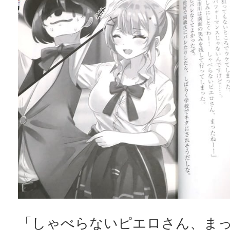
「しゃべらないピエロさん、ま