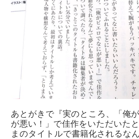
あとがきで『実のところ、「俺
が悪い！」で佳作をいただいた
まのタイトルで書籍化されるな