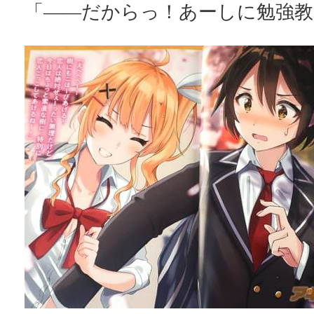
「――だからっ！あーしに勉強教