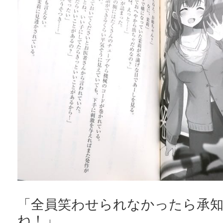
「全員笑わせられなかったら承
ね！」