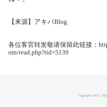
【来源】アキバBlog
各位客官转发敬请保留此链接：http://ac
om/read.php?tid=5139
Copyright © 2012 - 202