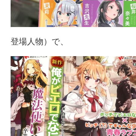
登場人物）で、