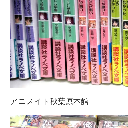
アニメイト秋葉原本館