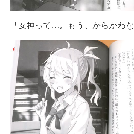
「女神って…。もう、からかわ