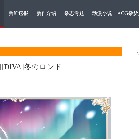
表
新鲜速报
新作介绍
杂志专题
动漫小说
ACG杂货
31][DIVA]冬のロンド