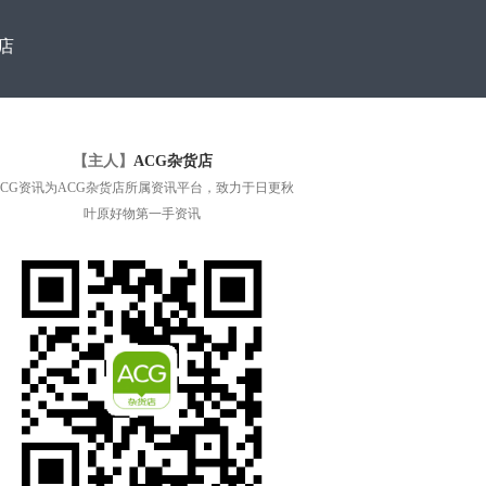
店
【主人】
ACG杂货店
ACG资讯为ACG杂货店所属资讯平台，致力于日更秋
叶原好物第一手资讯