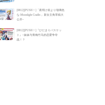
[0812][PUSH！]「夜明け前より瑠璃色
な-Moonlight Cradle-」新女主角草稿大
公开~
[0812][PUSH！]『ひだまりバスケッ
ト』~妹妹与青梅竹马的恋爱争夺
战！？