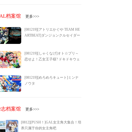
GAL档案馆
更多>>>
[081219][アトリエかぐや TEAM HE
ARTBEAT]ダンジョンクルセイダー
ズ2～永劫の楽土～
[081219][しゃくなげ]オト☆プリ～
恋せよ！乙女王子様? ドキドキウェ
ディングベル～
[081219][めろめろキュート]ミンナ
ノウタ
杂志档案馆
更多>>>
[0812][PUSH！]GAL女主角大集合！培
养只属于你的女主角吧