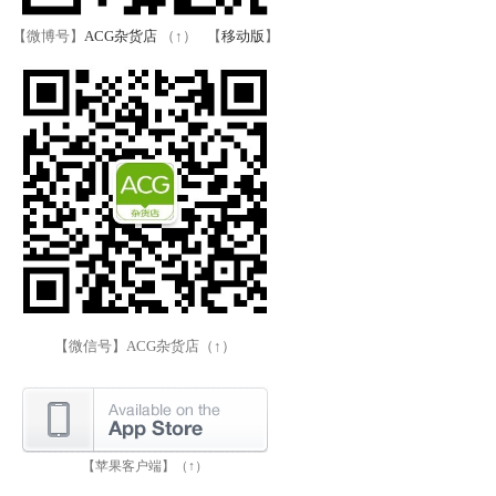
【微博号】
ACG杂货店
（↑） 【
移动版
】
【微信号】ACG杂货店（↑）
【苹果客户端】（↑）