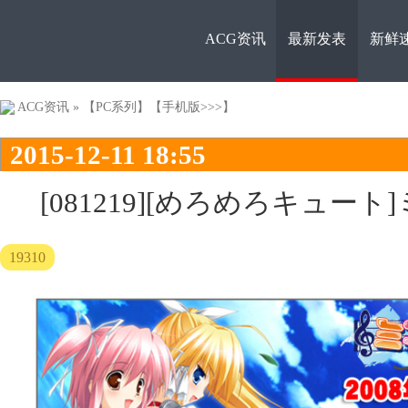
ACG资讯
最新发表
新鲜
ACG资
ACG资讯
»
【PC系列】
【手机版>>>】
2015-12-11 18:55
[081219][めろめろキュー
19310
讯