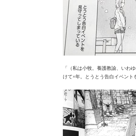
「（私は小牧。養護教諭、いわゆ
けて×年。とうとう告白イベント