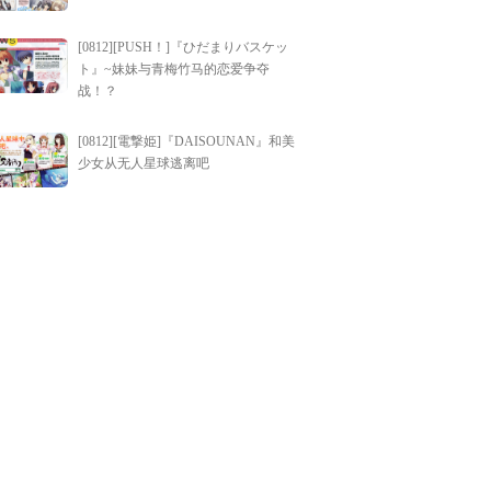
[0812][PUSH！]『ひだまりバスケッ
ト』~妹妹与青梅竹马的恋爱争夺
战！？
[0812][電撃姫]『DAISOUNAN』和美
少女从无人星球逃离吧