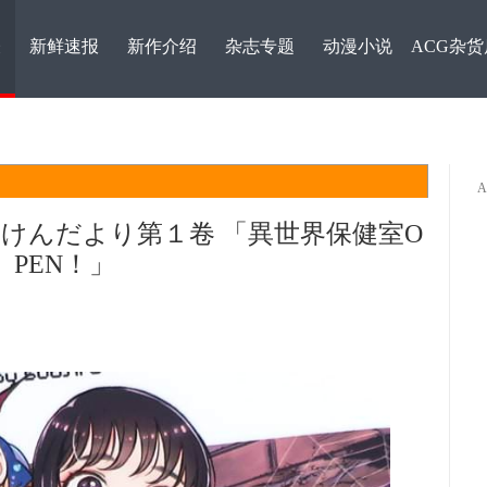
表
新鲜速报
新作介绍
杂志专题
动漫小说
ACG杂货
けんだより第１卷 「異世界保健室O
PEN！」