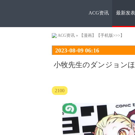
ACG资讯
最新发
ACG资
ACG资讯
»
【漫画】
【手机版>>>】
2023-08-09 06:16
小牧先生のダンジョンほ
讯
2100