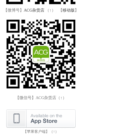
【微博号】
ACG杂货店
（↑） 【
移动版
】
【微信号】ACG杂货店（↑）
【苹果客户端】（↑）