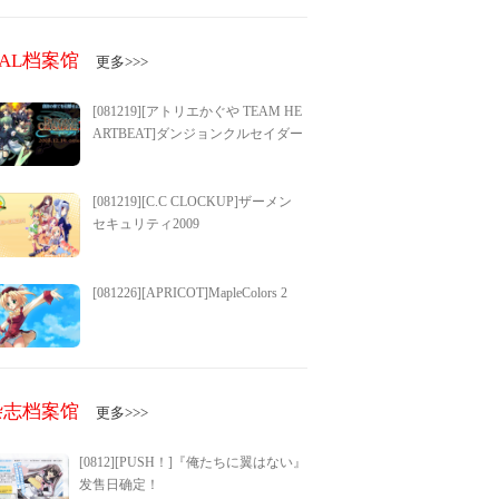
GAL档案馆
更多>>>
[081219][アトリエかぐや TEAM HE
ARTBEAT]ダンジョンクルセイダー
ズ2～永劫の楽土～
[081219][C.C CLOCKUP]ザーメン
セキュリティ2009
[081226][APRICOT]MapleColors 2
杂志档案馆
更多>>>
[0812][PUSH！]『俺たちに翼はない』
发售日确定！