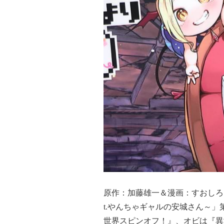
原作：加藤雄一＆漫画：すおしろ的
t.やんちゃギャルの安城さん～」
世界スピンオフ！』、オビは『異