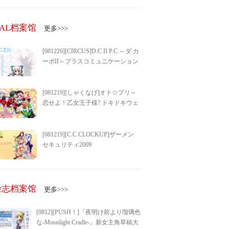
GAL档案馆
更多>>>
[081226][CIRCUS]D.C.II P.C.～ダ カ
ーポII～プラスコミュニケーション
[081219][しゃくなげ]オト☆プリ～
恋せよ！乙女王子様? ドキドキウェ
ディングベル～
[081219][C.C CLOCKUP]ザーメン
セキュリティ2009
杂志档案馆
更多>>>
[0812][PUSH！]「夜明け前より瑠璃色
な-Moonlight Cradle-」新女主角草稿大