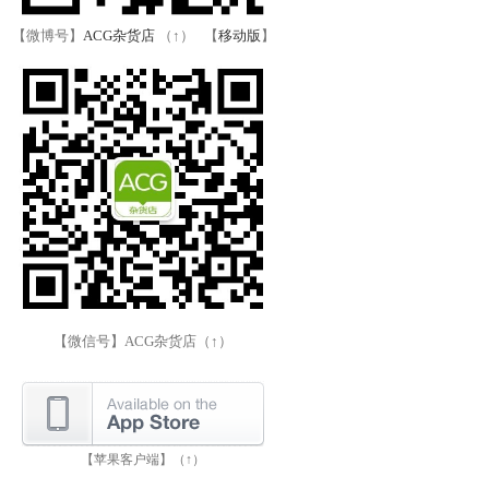
【微博号】
ACG杂货店
（↑） 【
移动版
】
【微信号】ACG杂货店（↑）
【苹果客户端】（↑）