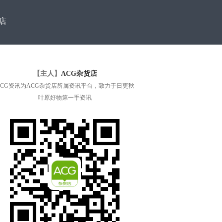
店
【主人】
ACG杂货店
ACG资讯为ACG杂货店所属资讯平台，致力于日更秋
叶原好物第一手资讯