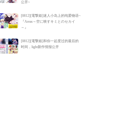
公开~
[0812][電撃姫]迷人小岛上的纯爱物语~
『Areas～空に映すキミとのセカイ
～』
[0812][電撃姫]和你一起度过的最后的
时间，light新作情报公开