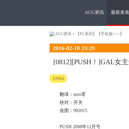
ACG资讯
最新发
ACG资
ACG资讯
»
【PC系列】
【手机版>>>】
2016-02-10 23:29
[0812][PUSH！]
19984
讯
翻译：zero零
校对：开关
改图：992015
PUSH 2008年12月号