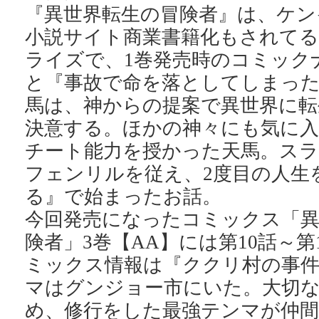
『異世界転生の冒険者』は、ケン
小説サイト商業書籍化もされて
ライズで、1巻発売時のコミック
と『事故で命を落としてしまった
馬は、神からの提案で異世界に転
決意する。ほかの神々にも気に入
チート能力を授かった天馬。ス
フェンリルを従え、2度目の人生
る』で始まったお話。
今回発売になったコミックス「異
険者」3巻【AA】には第10話～第
ミックス情報は『ククリ村の事件
マはグンジョー市にいた。大切
め、修行をした最強テンマが仲