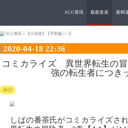
ACG资讯
最新发表
新鲜
ACG资
ACG资讯
»
【小说改】
【手机版>>>】
2020-04-18 22:36
コミカライズ 異世界転生の冒
強の転生者につき
讯
4925
しばの番茶氏がコミカライズさ