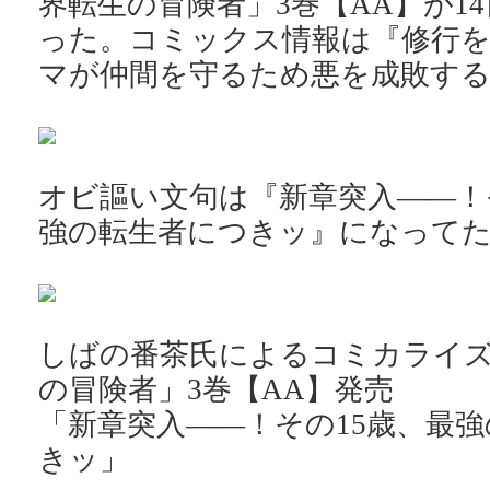
界転生の冒険者」3巻【AA】が1
った。コミックス情報は『修行
マが仲間を守るため悪を成敗する
オビ謳い文句は『新章突入――！
強の転生者につきッ』になって
しばの番茶氏によるコミカライ
の冒険者」3巻【AA】発売
「新章突入――！その15歳、最
きッ」