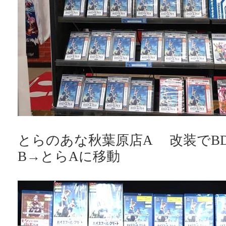
とらのあな秋葉原店A 改装でB
B→とらAに移動