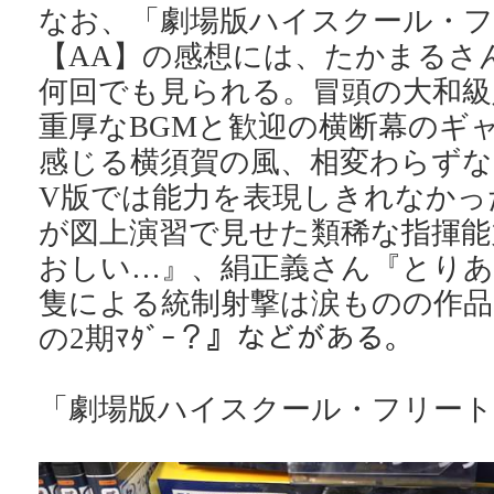
なお、「劇場版ハイスクール・フ
【AA】の感想には、たかまるさ
何回でも見られる。冒頭の大和級
重厚なBGMと歓迎の横断幕のギ
感じる横須賀の風、相変わらずな
V版では能力を表現しきれなかっ
が図上演習で見せた類稀な指揮能
おしい…』、絹正義さん『とりあ
隻による統制射撃は涙ものの作品
の2期ﾏﾀﾞｰ？』などがある。
「劇場版ハイスクール・フリート