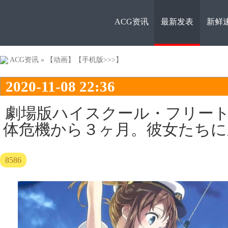
ACG资讯
最新发表
新鲜
ACG资
ACG资讯
»
【动画】
【手机版>>>】
2020-11-08 22:36
劇場版ハイスクール・フリート
体危機から３ヶ月。彼女たちに
讯
8586