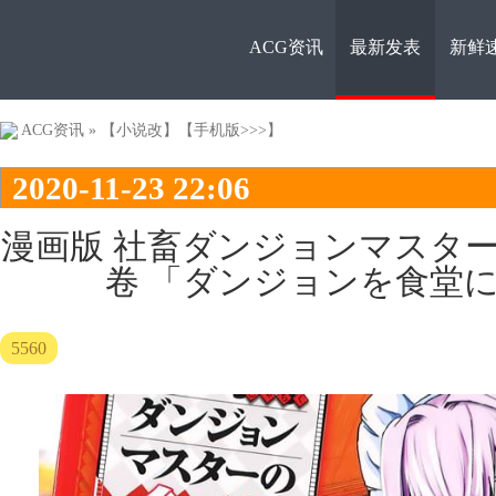
ACG资讯
最新发表
新鲜
ACG资
ACG资讯
»
【小说改】
【手机版>>>】
2020-11-23 22:06
漫画版 社畜ダンジョンマスタ
卷 「ダンジョンを食堂
讯
5560