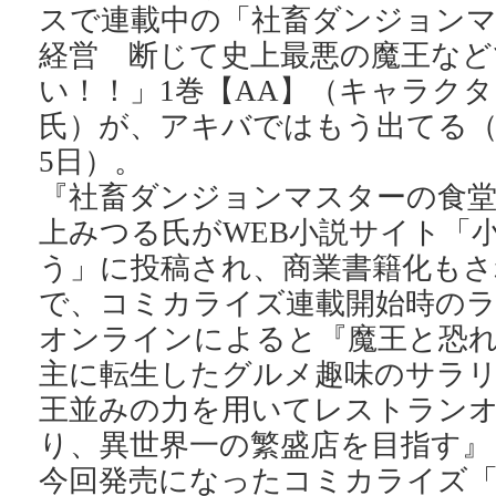
スで連載中の「社畜ダンジョン
経営 断じて史上最悪の魔王など
い！！」1巻【AA】（キャラク
氏）が、アキバではもう出てる（
5日）。
『社畜ダンジョンマスターの食堂
上みつる氏がWEB小説サイト「
う」に投稿され、商業書籍化もさ
で、コミカライズ連載開始時の
オンラインによると『魔王と恐
主に転生したグルメ趣味のサラ
王並みの力を用いてレストラン
り、異世界一の繁盛店を目指す』
今回発売になったコミカライズ