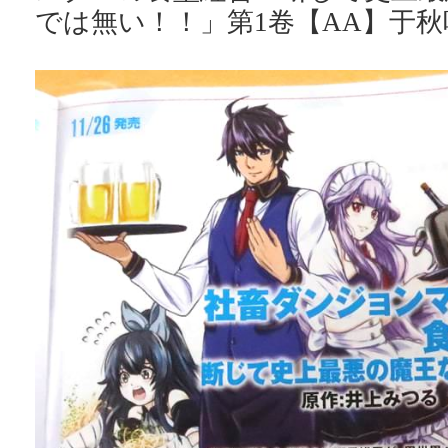
では無い！！」第1卷【AA】于