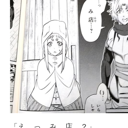
「え…っ み、店…？」