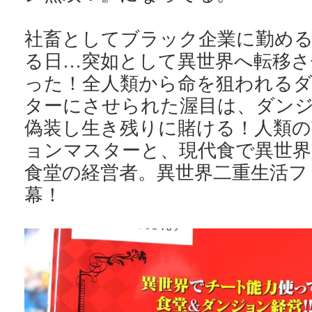
社畜としてブラック企業に勤め
る日…突如として異世界へ転移
った！全人類から命を狙われる
ターにさせられた渥目は、ダン
偽装し生き残りに賭ける！人類
ョンマスターと、現代食で異世界
食堂の経営者。異世界二重生活フ
幕！