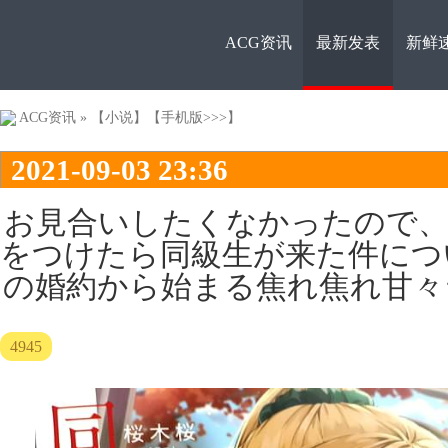
ACG资讯
最新发表
新鲜
ACG资
ACG资讯
»
【小说】
【手机版>>>】
2021-09-03 23:36
お見合いしたくなかったので、
をつけたら同級生が来た件につ
の婚約から始まる焦れ焦れ甘々
讯
4945