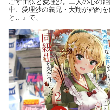
ごす由弦と愛理沙。二人の心の距
中、愛理沙の義兄・大翔が婚約を
と…』で、