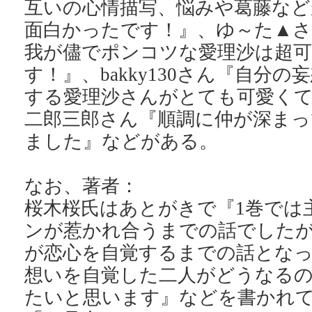
互いの心情描写、悩みや葛藤など
面白かったです！』、ゆ～た▲
我が儘でポンコツな愛理沙は超
す！』、bakky130さん『自分
する愛理沙さんがとても可愛く
二郎三郎さん『順調に仲が深まっ
ました』などがある。
なお、著者：
桜木桜氏はあとがきで『1巻では
ンが惹かれ合うまでの話でしたが
が恋心を自覚するまでの話とな
想いを自覚した二人がどうなるの
たいと思います』などを書かれ