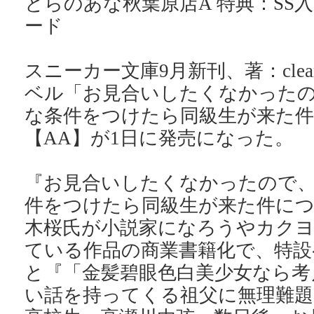
とらのあな秋葉原店A 特典：SS
ード
スニーカー文庫9月新刊、著：cle
ベル「お見合いしたくなかった
な条件をつけたら同級生が来た件
【AA】が1日に発売になった。
『お見合いしたくなかったので
件をつけたら同級生が来た件に
木桜氏が小説家になろうやカク
ている作品の商業書籍化で、特設
と『「金髪碧眼色白美少女なら考
い話を持ってくる祖父に無理難