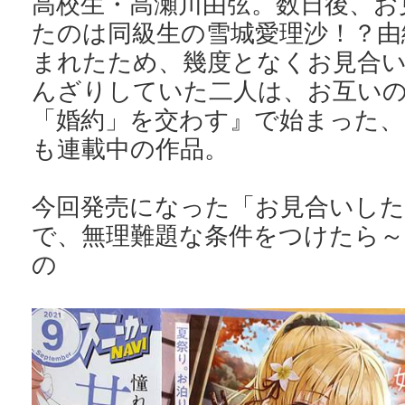
高校生・高瀬川由弦。数日後、お
たのは同級生の雪城愛理沙！？由
まれたため、幾度となくお見合
んざりしていた二人は、お互い
「婚約」を交わす』で始まった
も連載中の作品。
今回発売になった「お見合いし
で、無理難題な条件をつけたら～
の