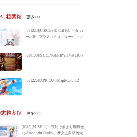
GAL档案馆
更多>>>
[081226][CIRCUS]D.C.II P.C.～ダ カ
ーポII～プラスコミュニケーション
[090130][STRONGER]PYGMALION
[081226][APRICOT]MapleColors 2
杂志档案馆
更多>>>
[0812][PUSH！]「夜明け前より瑠璃色
な-Moonlight Cradle-」新女主角草稿大