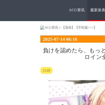
ACG资讯
最新发
ACG资
ACG资讯
»
【漫画】
【手机版>>>】
2025-07-14 06:16
負けを認めたら、もっと
ロイン
讯
2148