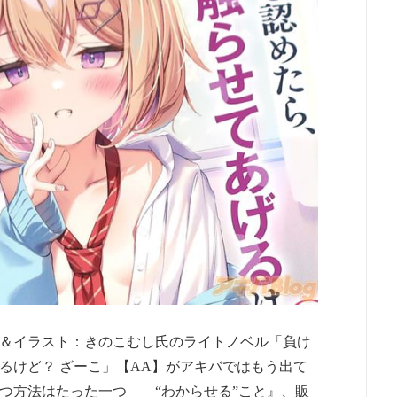
氏＆イラスト：きのこむし氏のライトノベル「負け
るけど？ ざーこ」【AA】がアキバではもう出て
つ方法はたった一つ――“わからせる”こと』、販