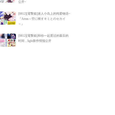
公开~
[0812][電撃姫]迷人小岛上的纯爱物语~
『Areas～空に映すキミとのセカイ
～』
[0812][電撃姫]和你一起度过的最后的
时间，light新作情报公开