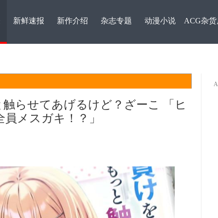
表
新鲜速报
新作介绍
杂志专题
动漫小说
ACG杂货
触らせてあげるけど？ざーこ 「ヒ
全員メスガキ！？」