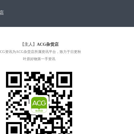
店
【主人】
ACG杂货店
ACG资讯为ACG杂货店所属资讯平台，致力于日更秋
叶原好物第一手资讯