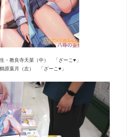
生・教良寺天菜（中） 「ざーこ♥」
鶴原葉月（左） 「ざーこ♥」