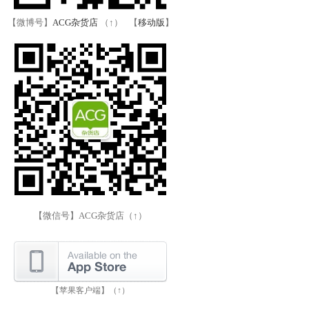
【微博号】
ACG杂货店
（↑） 【
移动版
】
【微信号】ACG杂货店（↑）
【苹果客户端】（↑）