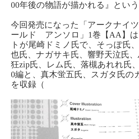
00年後の物語が描かれる』とい
今回発売になった「アークナイ
ールド アンソロ」1巻【AA】
トが尾崎ドミノ氏で、そっぽ氏、
也氏、ナガサキ氏、響野天泣氏、
狂zip氏、レム氏、落槻あれれ氏
0編と、真木蛍五氏、スガタ氏の
を収録（