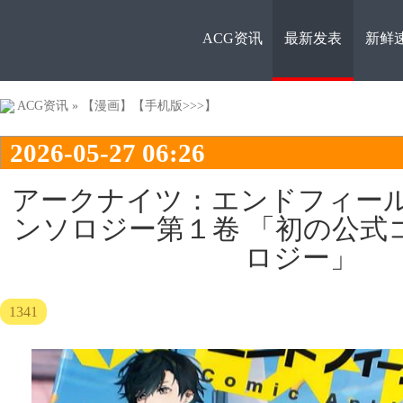
ACG资讯
最新发表
新鲜
ACG资
ACG资讯
»
【漫画】
【手机版>>>】
2026-05-27 06:26
アークナイツ：エンドフィール
ンソロジー第１卷 「初の公式
ロジー」
讯
1341