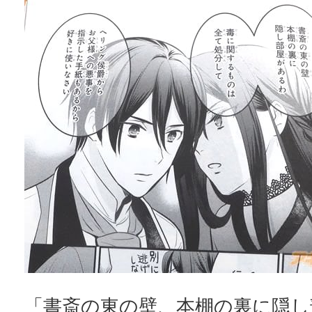
「書斎の東の壁、本棚の裏に隠し