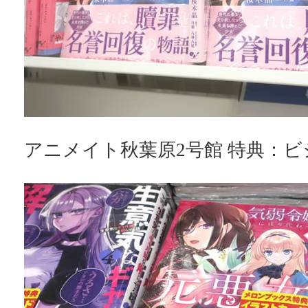
アニメイト秋葉原2号館 特典：