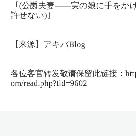
｢(公爵夫妻――実の娘に手をか
許せない)｣
【来源】アキバBlog
各位客官转发敬请保留此链接：http://ac
om/read.php?tid=9602