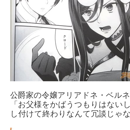
公爵家の令嬢アリアドネ・ベル
「お父様をかばうつもりはない
し付けて終わりなんて冗談じゃ