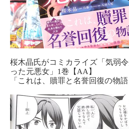
桜木晶氏がコミカライズ「気弱令
った元悪女」1巻【AA】
「これは、贖罪と名誉回復の物語