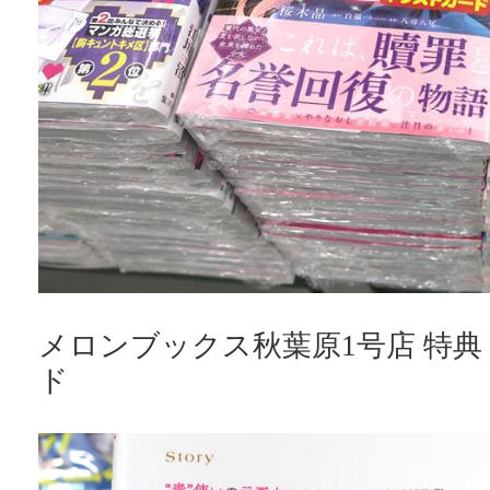
メロンブックス秋葉原1号店 特
ド