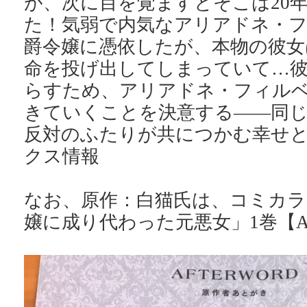
が、次に目を覚ますとそこは20
た！気弱で内気なアリアドネ・
爵令嬢に憑依したが、本物の彼女
命を投げ出してしまっていて…
らすため、アリアドネ・フィル
きていくことを決意する――同
反対のふたりが共につかむ幸せ
クス情報
なお、原作：白猫氏は、コミカラ
嬢に成り代わった元悪女」1巻【