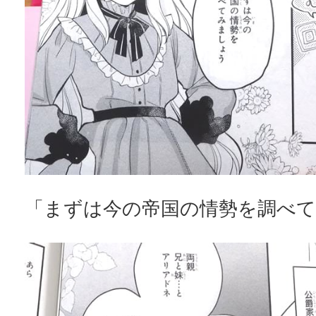
「まずは今の帝国の情勢を調べ