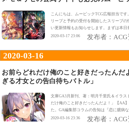
こんにちは、ムービックTCG広報担当です
リーブと予約の受付を開始したスリーブの
い更新情報もお知らせします。まずは本日
ます。毎月美麗な新商品が登場している「Shad
发布者：
AC
2020-03-17 23:06
t.35の3種類が店頭に並んでいますよ。
2020-03-16
お前らどれだけ俺のこと好きだったんだ
ぎる才女との告白待ちバトル」
文庫GA3月新刊、著：明月千里氏＆イラス
だけ俺のこと好きだったんだよ！」【AA】
た。GA編集部コラムの告知は『恋に臆病な
学園ラブコメ』で、
发布者：
AC
2020-03-16 23:36