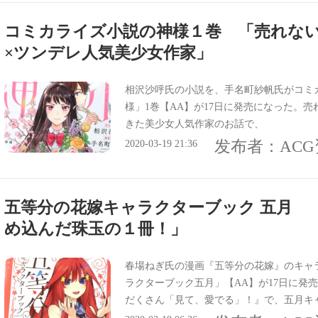
コミカライズ小説の神様１巻 「売れな
×ツンデレ人気美少女作家」
相沢沙呼氏の小説を、手名町紗帆氏がコミ
様」1巻【AA】が17日に発売になった。
きた美少女人気作家のお話で、
发布者：
AC
2020-03-19 21:36
五等分の花嫁キャラクターブック 五月 
め込んだ珠玉の１冊！」
春場ねぎ氏の漫画『五等分の花嫁』のキャ
ラクターブック五月」【AA】が17日に発
だくさん「見て、愛でる」！』で、五月キャラ
知は『シリーズはこちらで最後！五月の可