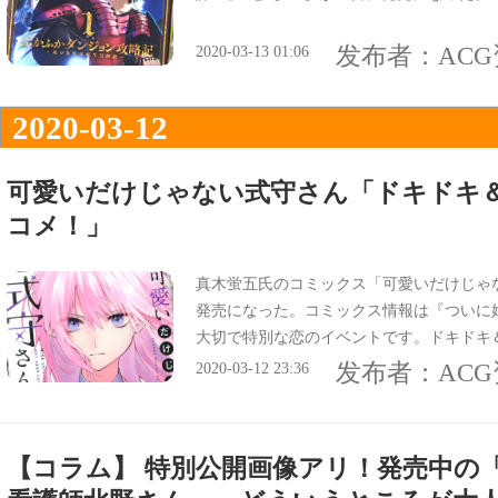
发布者：
AC
2020-03-13 01:06
2020-03-12
可愛いだけじゃない式守さん「ドキドキ＆
コメ！」
真木蛍五氏のコミックス「可愛いだけじゃな
発売になった。コミックス情報は『ついに
大切で特別な恋のイベントです。ドキドキ
ってる。
发布者：
AC
2020-03-12 23:36
【コラム】 特別公開画像アリ！発売中の