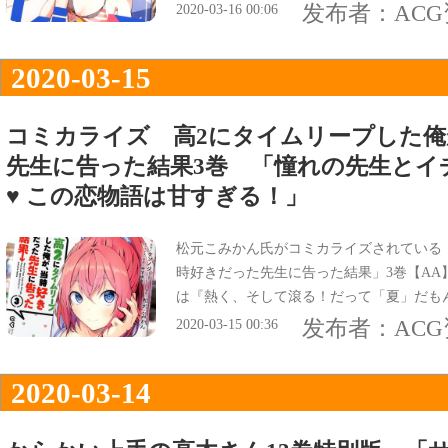
準決勝！相手は…夏希・沙都子ペア！』で
发布者：
AC
2020-03-16 00:06
2020-03-15
コミカライズ 高2にタイムリープした
先生に告った結果3巻 「憧れの先生とイ
♥ この恋物語は甘すぎる！」
松元こみかん氏がコミカライズされている
時好きだった先生に告った結果」3巻【AA
は『熱く、そして滾る！だって「夏」だも
发布者：
AC
2020-03-15 00:36
2020-03-14