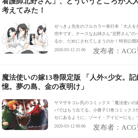
看護師北野さん」、どういうところが大
考えてみた！
ぜっきょ先生のフルカラー単行本「大人を
売中です。ナースなお姉さん“北野さん”の
るか、だめにされてしまうのか！特別公開
发布者：
AC
2020-03-12 21:06
魔法使いの嫁13巻限定版 「人外×少女。
憶。夢の島、金の夜明け」
ヤマザキコレ氏のコミックス「魔法使いの嫁
バではもう出てる。小冊子13巻コミックス
セにあるように、ゾーイ・アイビーにも』
に落ちた記憶。夢の島、金の夜明け』だっ
发布者：
AC
2020-03-12 00:06