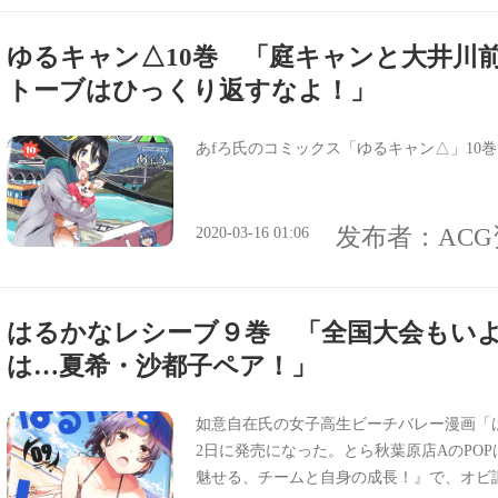
ゆるキャン△10巻 「庭キャンと大井川
トーブはひっくり返すなよ！」
あfろ氏のコミックス「ゆるキャン△」10巻
发布者：
AC
2020-03-16 01:06
はるかなレシーブ９巻 「全国大会もい
は…夏希・沙都子ペア！」
如意自在氏の女子高生ビーチバレー漫画「は
2日に発売になった。とら秋葉原店AのPO
魅せる、チームと自身の成長！』で、オビ