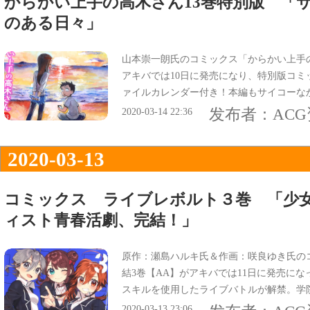
からかい上手の高木さん13巻特別版 「
のある日々」
山本崇一朗氏のコミックス「からかい上手の
アキバでは10日に発売になり、特別版コミ
ァイルカレンダー付き！本編もサイコーな
西片混乱の「グリコ」などなど、今巻も珠
发布者：
AC
2020-03-14 22:36
てる。
2020-03-13
コミックス ライブレボルト３巻 「少
ィスト青春活劇、完結！」
原作：瀬島ハルキ氏＆作画：咲良ゆき氏の
結3巻【AA】がアキバでは11日に発売に
スキルを使用したライブバトルが解禁。学院統
を見せ始める』などで、
2020-03-13 23:06