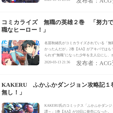
发布者：
AC
コミカライズ 無職の英雄２巻 「努力
職なヒーロー！」
名苗秋緒氏がコミカライズされている「無
かったんだが」2巻【AA】がアキバではも
られず“無職”になった少年を主人公にし、
努力でチートを凌駕する無職なヒーロー！
发布者：
AC
2020-03-13 21:36
KAKERU ふかふかダンジョン攻略記
無し！」
KAKERU氏のコミックス「ふかふかダン
譚～」1巻【AA】が10日に発売になった。