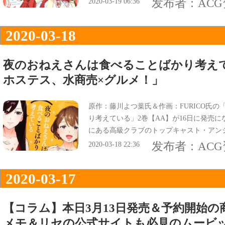
发布者：
AC
2020-03-19 06:36
なってる。
2020-03-18
夜のおねえさんは食べることばかり考え
ホステス、水商売×グルメ！」
原作：藤川よつ葉氏＆作画：FURICO氏
り考えている」2巻【AA】が16日に発売
にある高級クラブのトップキャスト・アン
人・すずの教育係』で、
发布者：
AC
2020-03-18 22:36
2020-03-17
【コラム】本日3月13日発売＆予約開始
メモ＆リセの公式サイトも必見のムービッ