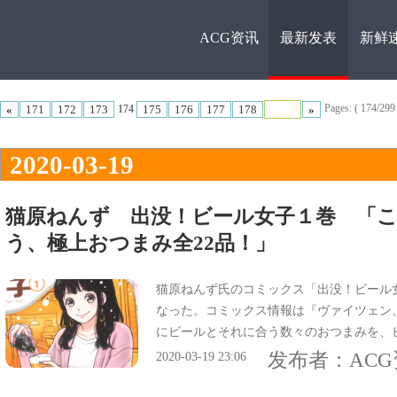
ACG资讯
最新发表
新鲜
ACG资
Pages: ( 174/299 t
«
171
172
173
175
176
177
178
»
174
2020-03-19
猫原ねんず 出没！ビール女子１巻 「
う、極上おつまみ全22品！」
讯
猫原ねんず氏のコミックス「出没！ビール女
なった。コミックス情報は『ヴァイツェン
にビールとそれに合う数々のおつまみを、
す！』で、
发布者：
AC
2020-03-19 23:06